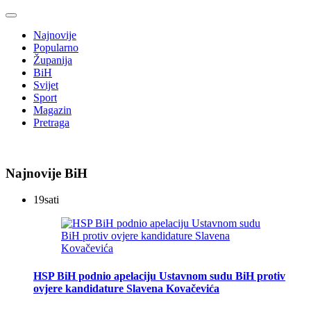
Najnovije
Popularno
Županija
BiH
Svijet
Sport
Magazin
Pretraga
Najnovije BiH
19
sati
HSP BiH podnio apelaciju Ustavnom sudu BiH protiv
ovjere kandidature Slavena Kovačevića