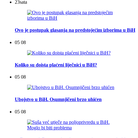
23
sata
Ovo je postupak glasanja na predstojećim izborima u BiH
05 08
Koliko su doista plaćeni liječnici u BiH?
05 08
Ubojstvo u BiH. Osumnjičeni brzo uhićen
05 08