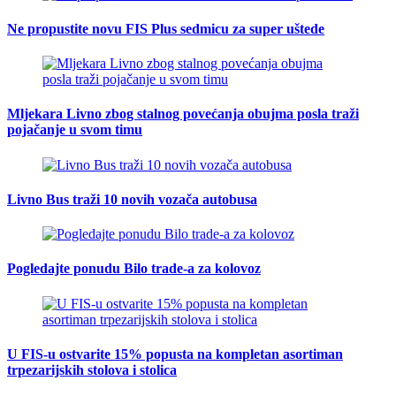
Ne propustite novu FIS Plus sedmicu za super uštede
Mljekara Livno zbog stalnog povećanja obujma posla traži
pojačanje u svom timu
Livno Bus traži 10 novih vozača autobusa
Pogledajte ponudu Bilo trade-a za kolovoz
U FIS-u ostvarite 15% popusta na kompletan asortiman
trpezarijskih stolova i stolica