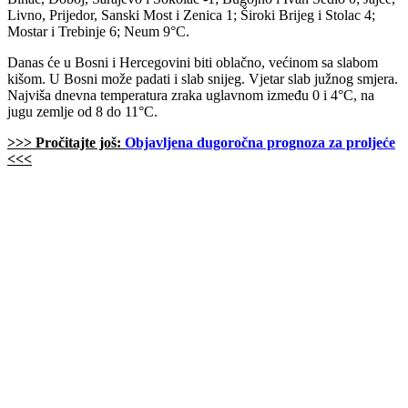
Livno, Prijedor, Sanski Most i Zenica 1; Široki Brijeg i Stolac 4;
Mostar i Trebinje 6; Neum 9°C.
Danas će u Bosni i Hercegovini biti oblačno, većinom sa slabom
kišom. U Bosni može padati i slab snijeg. Vjetar slab južnog smjera.
Najviša dnevna temperatura zraka uglavnom između 0 i 4°C, na
jugu zemlje od 8 do 11°C.
>>> Pročitajte još:
Objavljena dugoročna prognoza za proljeće
<<<