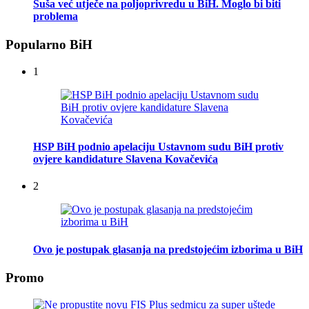
Suša već utječe na poljoprivredu u BiH. Moglo bi biti
problema
Popularno BiH
1
HSP BiH podnio apelaciju Ustavnom sudu BiH protiv
ovjere kandidature Slavena Kovačevića
2
Ovo je postupak glasanja na predstojećim izborima u BiH
Promo