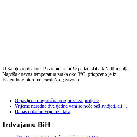
U Sarajevu oblačno. Povremeno može padati slaba kiša ili rosulja.
Najviša dnevna temperatura zraka oko 3°C, priopćeno je iz
Federalnog hidrometeorološkog zavoda.
Objavljena dugoročna prognoza za proljeće
Vrijeme naredna dva tjedna vam se neće baš svidjeti, ali ...
Danas oblačno vrijeme i kiša
Izdvajamo BiH