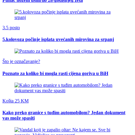
Punac nožem usmrtio 28-godišnjeg zeta
3.5 posto
5.kolovoza počinje isplata uvećanih mirovina za srpanj
Što je označavanje?
Poznato za koliko bi mogla rasti cijena goriva u BiH
Košta 25 KM
Kako preko granice s tuđim automobilom? Jedan dokument
vas može spasiti