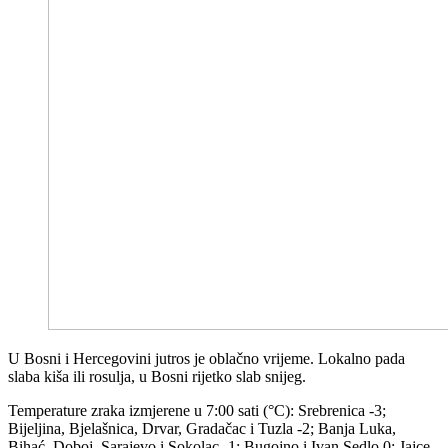
U Bosni i Hercegovini jutros je oblačno vrijeme. Lokalno pada
slaba kiša ili rosulja, u Bosni rijetko slab snijeg.
Temperature zraka izmjerene u 7:00 sati (°C): Srebrenica -3;
Bijeljina, Bjelašnica, Drvar, Gradačac i Tuzla -2; Banja Luka,
Bihać, Doboj, Sarajevo i Sokolac -1; Bugojno i Ivan Sedlo 0; Jajce,