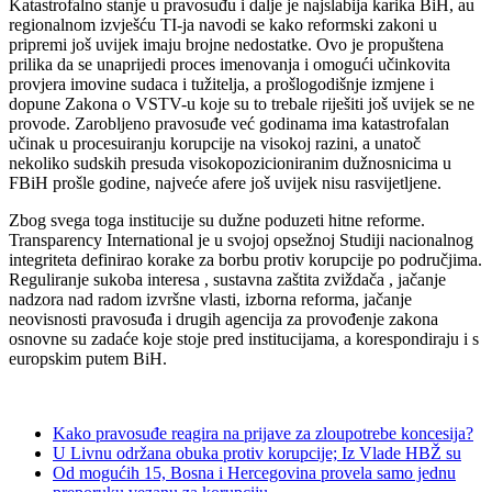
Katastrofalno stanje u pravosuđu i dalje je najslabija karika BiH, au
regionalnom izvješću TI-ja navodi se kako reformski zakoni u
pripremi još uvijek imaju brojne nedostatke. Ovo je propuštena
prilika da se unaprijedi proces imenovanja i omogući učinkovita
provjera imovine sudaca i tužitelja, a prošlogodišnje izmjene i
dopune Zakona o VSTV-u koje su to trebale riješiti još uvijek se ne
provode. Zarobljeno pravosuđe već godinama ima katastrofalan
učinak u procesuiranju korupcije na visokoj razini, a unatoč
nekoliko sudskih presuda visokopozicioniranim dužnosnicima u
FBiH prošle godine, najveće afere još uvijek nisu rasvijetljene.
Zbog svega toga institucije su dužne poduzeti hitne reforme.
Transparency International je u svojoj opsežnoj Studiji nacionalnog
integriteta definirao korake za borbu protiv korupcije po područjima.
Reguliranje sukoba interesa , sustavna zaštita zviždača , jačanje
nadzora nad radom izvršne vlasti, izborna reforma, jačanje
neovisnosti pravosuđa i drugih agencija za provođenje zakona
osnovne su zadaće koje stoje pred institucijama, a korespondiraju i s
europskim putem BiH.
Kako pravosuđe reagira na prijave za zloupotrebe koncesija?
U Livnu održana obuka protiv korupcije; Iz Vlade HBŽ su
Od mogućih 15, Bosna i Hercegovina provela samo jednu