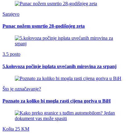
Sarajevo
Punac nožem usmrtio 28-godišnjeg zeta
3.5 posto
5.kolovoza počinje isplata uvećanih mirovina za srpanj
Što je označavanje?
Poznato za koliko bi mogla rasti cijena goriva u BiH
Košta 25 KM