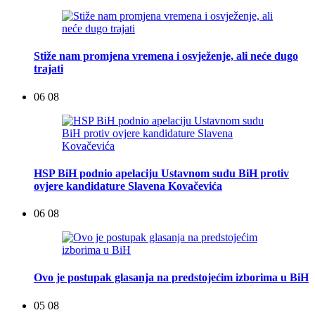
Stiže nam promjena vremena i osvježenje, ali neće dugo
trajati
06 08
HSP BiH podnio apelaciju Ustavnom sudu BiH protiv
ovjere kandidature Slavena Kovačevića
06 08
Ovo je postupak glasanja na predstojećim izborima u BiH
05 08