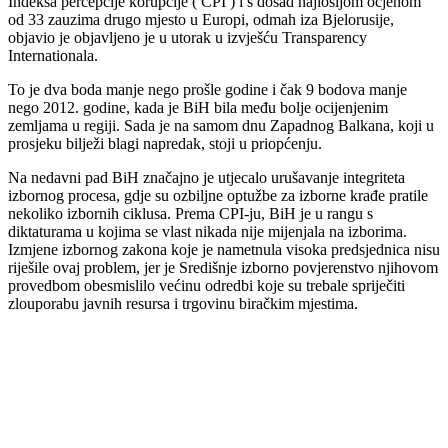
Indeksa percepcije korupcije ( CPI ) i s dosad najlošijom ocjenom
od 33 zauzima drugo mjesto u Europi, odmah iza Bjelorusije,
objavio je objavljeno je u utorak u izvješću Transparency
Internationala.
To je dva boda manje nego prošle godine i čak 9 bodova manje
nego 2012. godine, kada je BiH bila među bolje ocijenjenim
zemljama u regiji. Sada je na samom dnu Zapadnog Balkana, koji u
prosjeku bilježi blagi napredak, stoji u priopćenju.
Na nedavni pad BiH značajno je utjecalo urušavanje integriteta
izbornog procesa, gdje su ozbiljne optužbe za izborne krađe pratile
nekoliko izbornih ciklusa. Prema CPI-ju, BiH je u rangu s
diktaturama u kojima se vlast nikada nije mijenjala na izborima.
Izmjene izbornog zakona koje je nametnula visoka predsjednica nisu
riješile ovaj problem, jer je Središnje izborno povjerenstvo njihovom
provedbom obesmislilo većinu odredbi koje su trebale spriječiti
zlouporabu javnih resursa i trgovinu biračkim mjestima.