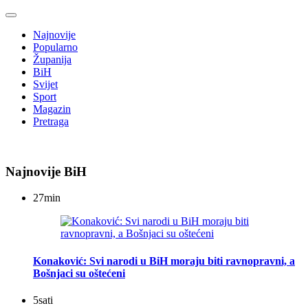
Najnovije
Popularno
Županija
BiH
Svijet
Sport
Magazin
Pretraga
Najnovije BiH
27
min
Konaković: Svi narodi u BiH moraju biti ravnopravni, a
Bošnjaci su oštećeni
5
sati