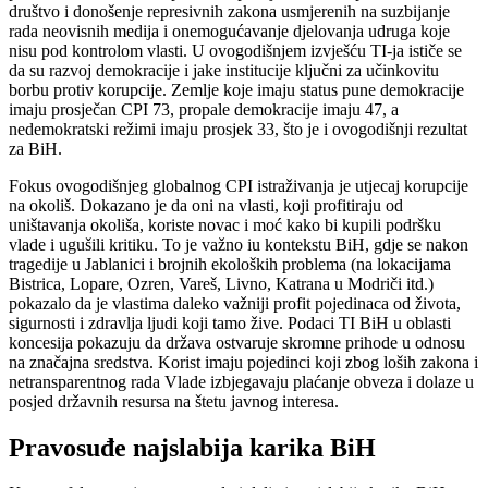
društvo i donošenje represivnih zakona usmjerenih na suzbijanje
rada neovisnih medija i onemogućavanje djelovanja udruga koje
nisu pod kontrolom vlasti. U ovogodišnjem izvješću TI-ja ističe se
da su razvoj demokracije i jake institucije ključni za učinkovitu
borbu protiv korupcije. Zemlje koje imaju status pune demokracije
imaju prosječan CPI 73, propale demokracije imaju 47, a
nedemokratski režimi imaju prosjek 33, što je i ovogodišnji rezultat
za BiH.
Fokus ovogodišnjeg globalnog CPI istraživanja je utjecaj korupcije
na okoliš. Dokazano je da oni na vlasti, koji profitiraju od
uništavanja okoliša, koriste novac i moć kako bi kupili podršku
vlade i ugušili kritiku. To je važno iu kontekstu BiH, gdje se nakon
tragedije u Jablanici i brojnih ekoloških problema (na lokacijama
Bistrica, Lopare, Ozren, Vareš, Livno, Katrana u Modriči itd.)
pokazalo da je vlastima daleko važniji profit pojedinaca od života,
sigurnosti i zdravlja ljudi koji tamo žive. Podaci TI BiH u oblasti
koncesija pokazuju da država ostvaruje skromne prihode u odnosu
na značajna sredstva. Korist imaju pojedinci koji zbog loših zakona i
netransparentnog rada Vlade izbjegavaju plaćanje obveza i dolaze u
posjed državnih resursa na štetu javnog interesa.
Pravosuđe najslabija karika BiH