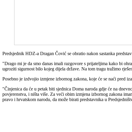
Predsjednik HDZ-a Dragan Čović se obratio nakon sastanka predstavni
"Drago mi je da smo danas imali razgovore s prijateljima kako bi ohr
ugroziti sigurnost bilo kojeg dijela države. Na tom tragu tražimo rješ
Posebno je izdvojio izmjene izbornog zakona, koje će se naći pred 
"Činjenica da će u petak biti sjednica Doma naroda gdje će na dnevnom
povjerenstva, i ništa više. Za veći obim izmjena izbornog zakona imam
pravo i hrvatskom narodu, da može birati predstavnika u Predsjedniš