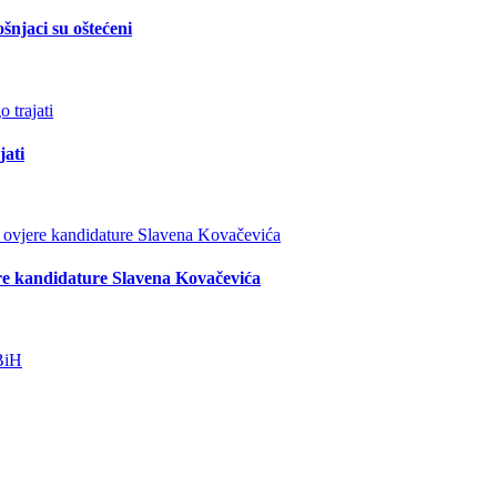
šnjaci su oštećeni
jati
re kandidature Slavena Kovačevića