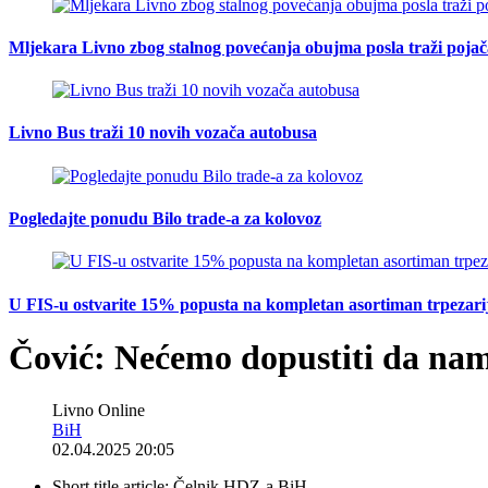
Mljekara Livno zbog stalnog povećanja obujma posla traži poja
Livno Bus traži 10 novih vozača autobusa
Pogledajte ponudu Bilo trade-a za kolovoz
U FIS-u ostvarite 15% popusta na kompletan asortiman trpezarijsk
Čović: Nećemo dopustiti da nam 
Livno Online
BiH
02.04.2025 20:05
Short title article:
Čelnik HDZ-a BiH