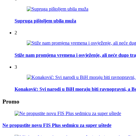
Supruga pištoljem ubila muža
2
Stiže nam promjena vremena i osvježenje, ali neće dugo tra
3
Konaković: Svi narodi u BiH moraju biti ravnopravni, a Bo
Promo
Ne propustite novu FIS Plus sedmicu za super uštede