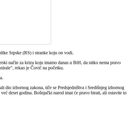
ike Srpske (RS) i stranke koju on vodi.
nerski način za krizu koju imamo danas u BiH, da nitko nema pravo
onirale", rekao je Čović na početku.
a.
li dio izbornog zakona, tiče se Predsjedništva i Središnjeg izbornog
ć deset godina. Bošnjački narod imat će pravo birati, ali ostavite to