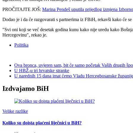
PROČITAJTE JOŠ:
Marina Pendeš uputila prijedlog izmjena Izborno
Dodao je i da će razgovarati s partnerima iz FBiH, rekavši kako će se
"Svi oni koji se već desetak godina kunu kako nije uredu kako Bošnjaci
Hercegovinu", rekao je.
Politika
Ova bronca, uvjeren sam, bit će samo početak Vaših drugih špo
U HBŽ-u tri hrvatske stranke
U narednih 15 dana imat ćemo Vladu Hercegbosanske županij
Izdvajamo BiH
Velike razlike
Koliko su doista plaćeni liječnici u BiH?