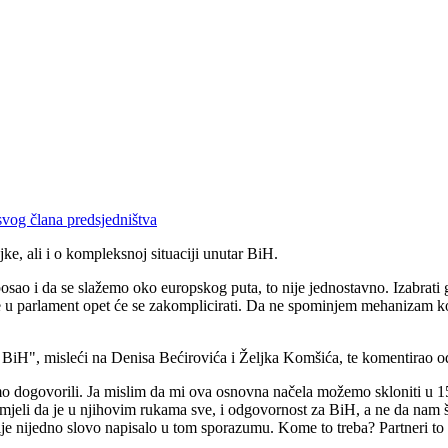
 svog člana predsjedništva
ke, ali i o kompleksnoj situaciji unutar BiH.
posao i da se slažemo oko europskog puta, to nije jednostavno. Izabrat
u parlament opet će se zakomplicirati. Da ne spominjem mehanizam koordi
n BiH", misleći na Denisa Bećirovića i Željka Komšića, te komentirao
 smo dogovorili. Ja mislim da mi ova osnovna načela možemo skloniti u 
zumjeli da je u njihovim rukama sve, i odgovornost za BiH, a ne da nam 
e nijedno slovo napisalo u tom sporazumu. Kome to treba? Partneri to 