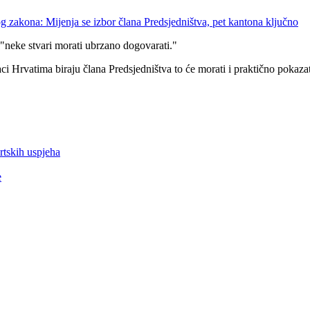
g zakona: Mijenja se izbor člana Predsjedništva, pet kantona ključno
 "neke stvari morati ubrzano dogovarati."
 Hrvatima biraju člana Predsjedništva to će morati i praktično pokazati
rtskih uspjeha
e