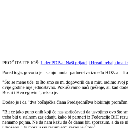
PROČITAJTE JOŠ:
Lider PDP-a: Naši prijatelji Hrvati trebaju imati
Pored toga, govorio je i stanju unutar partnerstva između HDZ-a i Troj
"Što se mene tiče, to što smo se mi dogovorili da u miru radimo svoj 
dvije godine nije jednostavno. Pokušavamo naći rješenje, ali kad dođe 
Bosni i Hercegovini", rekao je.
Dodao je i da "dva bošnjačka člana Predsjedništva blokiraju proraču
"Bit će jako puno onih koji će nas spriječavati da usvojimo ovo što
treba biti u stalnom zasjedanju kako bi partneri iz Federacije BiH ra
nemamo pojma. Ne da nam kažu da će danas biti sporazum, a da se nij
ugroženo, i to moraju svi razumjeti", rekao je Čović.