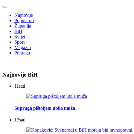
Najnovije
Popularno
Županija
BiH
Svijet
Sport
Magazin
Pretraga
Najnovije BiH
11
sati
Supruga pištoljem ubila muža
17
sati