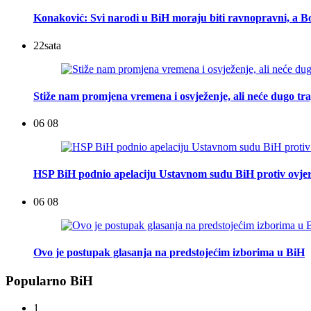
Konaković: Svi narodi u BiH moraju biti ravnopravni, a Bo
22
sata
Stiže nam promjena vremena i osvježenje, ali neće dugo tra
06 08
HSP BiH podnio apelaciju Ustavnom sudu BiH protiv ovje
06 08
Ovo je postupak glasanja na predstojećim izborima u BiH
Popularno BiH
1