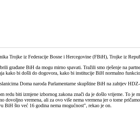
ka Trojke iz Federacije Bosne i Hercegovine (FBiH), Trojke iz Republ
abrili građane BiH da mogu mirno spavati. Tražili smo rješenje na part
enja kako bi došli do dogovora, kako bi institucije BiH normalno funkci
izaslanicima Doma naroda Parlamentarne skupštine BiH na zahtjev HDZ-
 redu biti izmjene izbornog zakona znači da je došlo vrijeme. To je ma
o dovoljno vremena, ali za ovo više nema vremena jer o tome pričamo ve
tvu BiH što već 16 godina nema mogućnost", rekao je on.