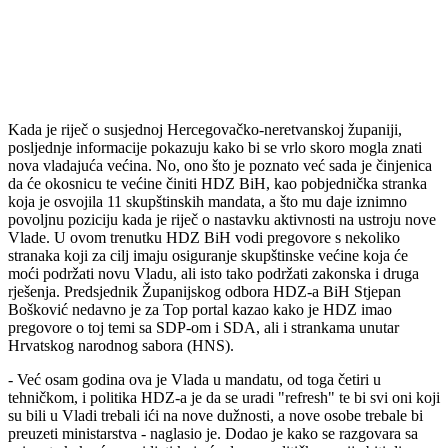
Kada je riječ o susjednoj Hercegovačko-neretvanskoj županiji,
posljednje informacije pokazuju kako bi se vrlo skoro mogla znati
nova vladajuća većina. No, ono što je poznato već sada je činjenica
da će okosnicu te većine činiti HDZ BiH, kao pobjednička stranka
koja je osvojila 11 skupštinskih mandata, a što mu daje iznimno
povoljnu poziciju kada je riječ o nastavku aktivnosti na ustroju nove
Vlade. U ovom trenutku HDZ BiH vodi pregovore s nekoliko
stranaka koji za cilj imaju osiguranje skupštinske većine koja će
moći podržati novu Vladu, ali isto tako podržati zakonska i druga
rješenja. Predsjednik Županijskog odbora HDZ-a BiH Stjepan
Bošković nedavno je za Top portal kazao kako je HDZ imao
pregovore o toj temi sa SDP-om i SDA, ali i strankama unutar
Hrvatskog narodnog sabora (HNS).
- Već osam godina ova je Vlada u mandatu, od toga četiri u
tehničkom, i politika HDZ-a je da se uradi "refresh" te bi svi oni koji
su bili u Vladi trebali ići na nove dužnosti, a nove osobe trebale bi
preuzeti ministarstva - naglasio je. Dodao je kako se razgovara sa