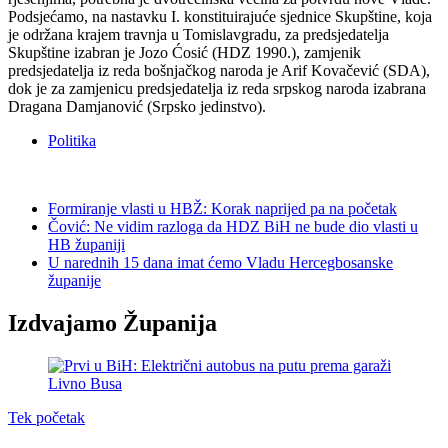
Podsjećamo, na nastavku I. konstituirajuće sjednice Skupštine, koja
je održana krajem travnja u Tomislavgradu, za predsjedatelja
Skupštine izabran je Jozo Ćosić (HDZ 1990.), zamjenik
predsjedatelja iz reda bošnjačkog naroda je Arif Kovačević (SDA),
dok je za zamjenicu predsjedatelja iz reda srpskog naroda izabrana
Dragana Damjanović (Srpsko jedinstvo).
Politika
Formiranje vlasti u HBŽ: Korak naprijed pa na početak
Čović: Ne vidim razloga da HDZ BiH ne bude dio vlasti u
HB županiji
U narednih 15 dana imat ćemo Vladu Hercegbosanske
županije
Izdvajamo Županija
Tek početak