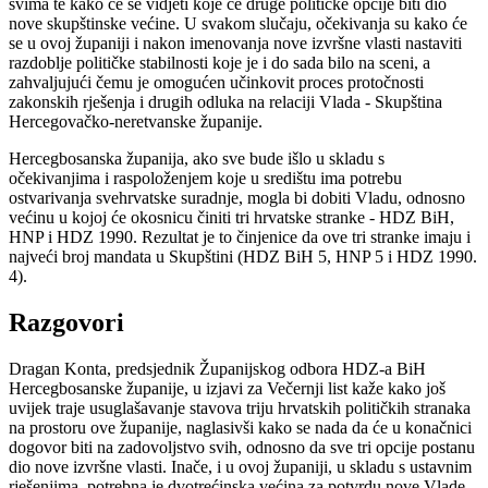
svima te kako će se vidjeti koje će druge političke opcije biti dio
nove skupštinske većine. U svakom slučaju, očekivanja su kako će
se u ovoj županiji i nakon imenovanja nove izvršne vlasti nastaviti
razdoblje političke stabilnosti koje je i do sada bilo na sceni, a
zahvaljujući čemu je omogućen učinkovit proces protočnosti
zakonskih rješenja i drugih odluka na relaciji Vlada - Skupština
Hercegovačko-neretvanske županije.
Hercegbosanska županija, ako sve bude išlo u skladu s
očekivanjima i raspoloženjem koje u središtu ima potrebu
ostvarivanja svehrvatske suradnje, mogla bi dobiti Vladu, odnosno
većinu u kojoj će okosnicu činiti tri hrvatske stranke - HDZ BiH,
HNP i HDZ 1990. Rezultat je to činjenice da ove tri stranke imaju i
najveći broj mandata u Skupštini (HDZ BiH 5, HNP 5 i HDZ 1990.
4).
Razgovori
Dragan Konta, predsjednik Županijskog odbora HDZ-a BiH
Hercegbosanske županije, u izjavi za Večernji list kaže kako još
uvijek traje usuglašavanje stavova triju hrvatskih političkih stranaka
na prostoru ove županije, naglasivši kako se nada da će u konačnici
dogovor biti na zadovoljstvo svih, odnosno da sve tri opcije postanu
dio nove izvršne vlasti. Inače, i u ovoj županiji, u skladu s ustavnim
rješenjima, potrebna je dvotrećinska većina za potvrdu nove Vlade.