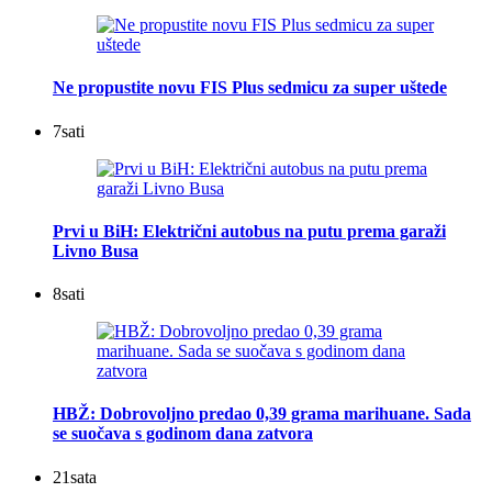
Ne propustite novu FIS Plus sedmicu za super uštede
7
sati
Prvi u BiH: Električni autobus na putu prema garaži
Livno Busa
8
sati
HBŽ: Dobrovoljno predao 0,39 grama marihuane. Sada
se suočava s godinom dana zatvora
21
sata