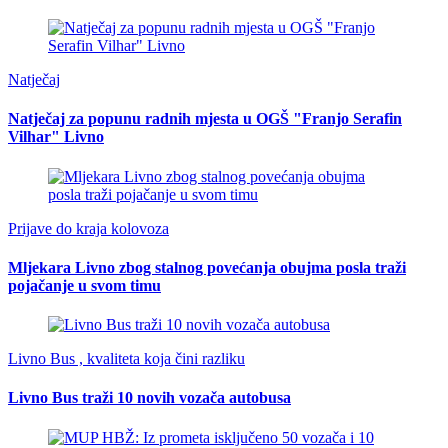
Natječaj
Natječaj za popunu radnih mjesta u OGŠ "Franjo Serafin
Vilhar" Livno
Prijave do kraja kolovoza
Mljekara Livno zbog stalnog povećanja obujma posla traži
pojačanje u svom timu
Livno Bus , kvaliteta koja čini razliku
Livno Bus traži 10 novih vozača autobusa