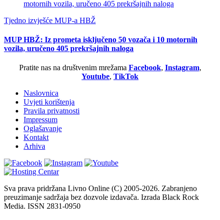
Tjedno izvješće MUP-a HBŽ
MUP HBŽ: Iz prometa isključeno 50 vozača i 10 motornih
vozila, uručeno 405 prekršajnih naloga
Pratite nas na društvenim mrežama
Facebook
,
Instagram
,
Youtube
,
TikTok
Naslovnica
Uvjeti korištenja
Pravila privatnosti
Impressum
Oglašavanje
Kontakt
Arhiva
Sva prava pridržana Livno Online (C) 2005-2026. Zabranjeno
preuzimanje sadržaja bez dozvole izdavača. Izrada Black Rock
Media. ISSN 2831-0950