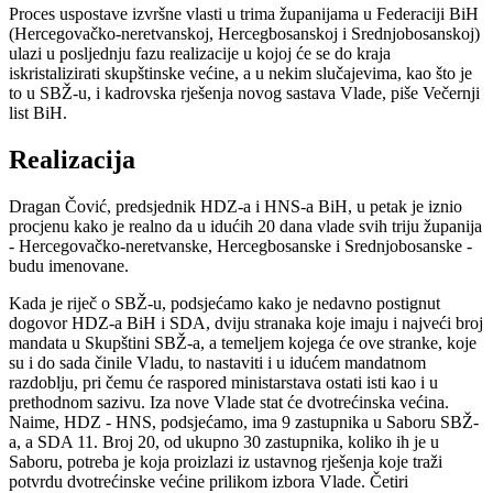
Proces uspostave izvršne vlasti u trima županijama u Federaciji BiH
(Hercegovačko-neretvanskoj, Hercegbosanskoj i Srednjobosanskoj)
ulazi u posljednju fazu realizacije u kojoj će se do kraja
iskristalizirati skupštinske većine, a u nekim slučajevima, kao što je
to u SBŽ-u, i kadrovska rješenja novog sastava Vlade, piše Večernji
list BiH.
Realizacija
Dragan Čović, predsjednik HDZ-a i HNS-a BiH, u petak je iznio
procjenu kako je realno da u idućih 20 dana vlade svih triju županija
- Hercegovačko-neretvanske, Hercegbosanske i Srednjobosanske -
budu imenovane.
Kada je riječ o SBŽ-u, podsjećamo kako je nedavno postignut
dogovor HDZ-a BiH i SDA, dviju stranaka koje imaju i najveći broj
mandata u Skupštini SBŽ-a, a temeljem kojega će ove stranke, koje
su i do sada činile Vladu, to nastaviti i u idućem mandatnom
razdoblju, pri čemu će raspored ministarstava ostati isti kao i u
prethodnom sazivu. Iza nove Vlade stat će dvotrećinska većina.
Naime, HDZ - HNS, podsjećamo, ima 9 zastupnika u Saboru SBŽ-
a, a SDA 11. Broj 20, od ukupno 30 zastupnika, koliko ih je u
Saboru, potreba je koja proizlazi iz ustavnog rješenja koje traži
potvrdu dvotrećinske većine prilikom izbora Vlade. Četiri