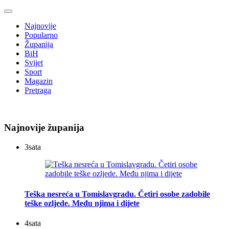
Najnovije
Popularno
Županija
BiH
Svijet
Sport
Magazin
Pretraga
Najnovije županija
3
sata
Teška nesreća u Tomislavgradu. Četiri osobe zadobile
teške ozljede. Među njima i dijete
4
sata