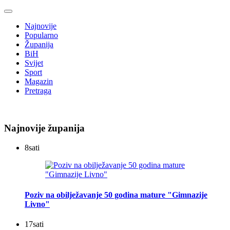
Najnovije
Popularno
Županija
BiH
Svijet
Sport
Magazin
Pretraga
Najnovije županija
8
sati
Poziv na obilježavanje 50 godina mature "Gimnazije
Livno"
17
sati