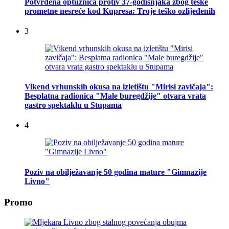
Potvrđena optužnica protiv 37-godišnjaka zbog teške
prometne nesreće kod Kupresa: Troje teško ozlijeđenih
3
Vikend vrhunskih okusa na izletištu "Mirisi zavičaja":
Besplatna radionica "Male buregdžije" otvara vrata
gastro spektaklu u Stupama
4
Poziv na obilježavanje 50 godina mature "Gimnazije
Livno"
Promo