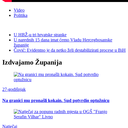
Video
Politika
U HBŽ-u tri hrvatske stranke
U narednih 15 dana imat ćemo Vladu Hercegbosanske
županije
Čović: Evidentno je da netko želi destabilizirati procese u BiH
Izdvajamo Županija
27-godišnjak
Na granici mu pronašli kokain. Sud potvrdio optužnicu
Natječaj