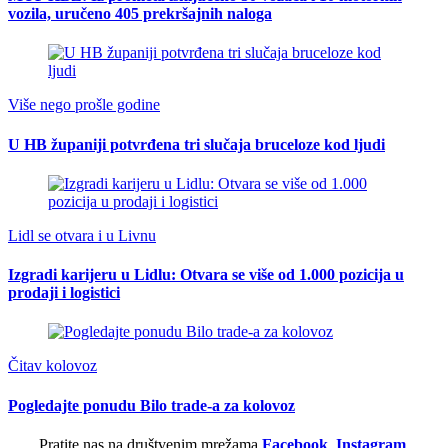
vozila, uručeno 405 prekršajnih naloga
Više nego prošle godine
U HB županiji potvrđena tri slučaja bruceloze kod ljudi
Lidl se otvara i u Livnu
Izgradi karijeru u Lidlu: Otvara se više od 1.000 pozicija u
prodaji i logistici
Čitav kolovoz
Pogledajte ponudu Bilo trade-a za kolovoz
Pratite nas na društvenim mrežama
Facebook
,
Instagram
,