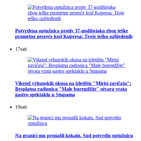
Potvrđena optužnica protiv 37-godišnjaka zbog teške
prometne nesreće kod Kupresa: Troje teško ozlijeđenih
17
sati
Vikend vrhunskih okusa na izletištu "Mirisi zavičaja":
Besplatna radionica "Male buregdžije" otvara vrata
gastro spektaklu u Stupama
19
sati
Na granici mu pronašli kokain. Sud potvrdio optužnicu