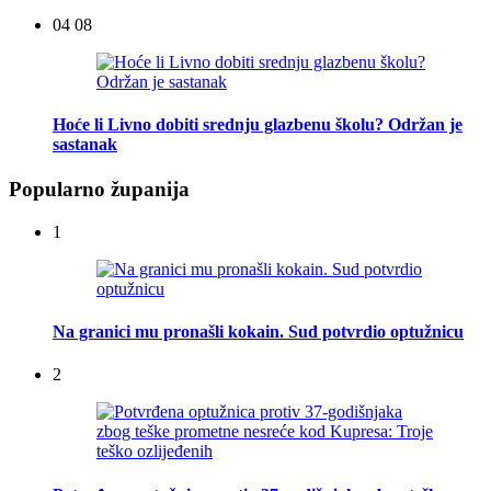
04 08
Hoće li Livno dobiti srednju glazbenu školu? Održan je
sastanak
Popularno županija
1
Na granici mu pronašli kokain. Sud potvrdio optužnicu
2