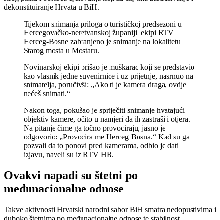
dekonstituiranje Hrvata u BiH.
Tijekom snimanja priloga o turističkoj predsezoni u
Hercegovačko-neretvanskoj županiji, ekipi RTV
Herceg-Bosne zabranjeno je snimanje na lokalitetu
Starog mosta u Mostaru.
Novinarskoj ekipi prišao je muškarac koji se predstavio
kao vlasnik jedne suvenirnice i uz prijetnje, nasrnuo na
snimatelja, poručivši: „Ako ti je kamera draga, ovdje
nećeš snimati.“
Nakon toga, pokušao je spriječiti snimanje hvatajući
objektiv kamere, očito u namjeri da ih zastraši i otjera.
Na pitanje čime ga točno provociraju, jasno je
odgovorio: „Provocira me Herceg-Bosna.“ Kad su ga
pozvali da to ponovi pred kamerama, odbio je dati
izjavu, naveli su iz RTV HB.
Ovakvi napadi su štetni po
međunacionalne odnose
Takve aktivnosti Hrvatski narodni sabor BiH smatra nedopustivima i
duboko štetnima po međunacionalne odnose te stabilnost,