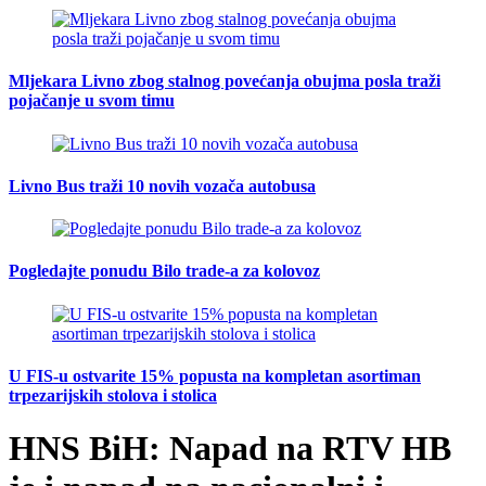
Mljekara Livno zbog stalnog povećanja obujma posla traži
pojačanje u svom timu
Livno Bus traži 10 novih vozača autobusa
Pogledajte ponudu Bilo trade-a za kolovoz
U FIS-u ostvarite 15% popusta na kompletan asortiman
trpezarijskih stolova i stolica
HNS BiH: Napad na RTV HB