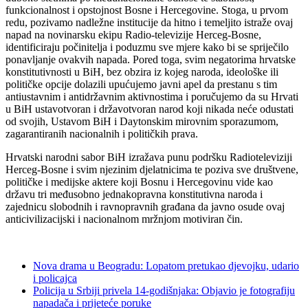
funkcionalnost i opstojnost Bosne i Hercegovine. Stoga, u prvom
redu, pozivamo nadležne institucije da hitno i temeljito istraže ovaj
napad na novinarsku ekipu Radio-televizije Herceg-Bosne,
identificiraju počinitelja i poduzmu sve mjere kako bi se spriječilo
ponavljanje ovakvih napada. Pored toga, svim negatorima hrvatske
konstitutivnosti u BiH, bez obzira iz kojeg naroda, ideološke ili
političke opcije dolazili upućujemo javni apel da prestanu s tim
antiustavnim i antidržavnim aktivnostima i poručujemo da su Hrvati
u BiH ustavotvoran i državotvoran narod koji nikada neće odustati
od svojih, Ustavom BiH i Daytonskim mirovnim sporazumom,
zagarantiranih nacionalnih i političkih prava.
Hrvatski narodni sabor BiH izražava punu podršku Radioteleviziji
Herceg-Bosne i svim njezinim djelatnicima te poziva sve društvene,
političke i medijske aktere koji Bosnu i Hercegovinu vide kao
državu tri međusobno jednakopravna konstitutivna naroda i
zajednicu slobodnih i ravnopravnih građana da javno osude ovaj
anticivilizacijski i nacionalnom mržnjom motiviran čin.
Nova drama u Beogradu: Lopatom pretukao djevojku, udario
i policajca
Policija u Srbiji privela 14-godišnjaka: Objavio je fotografiju
napadača i prijeteće poruke