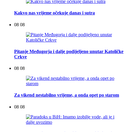
Kakvo nas vrijeme očekuje danas i sutra
08 08
Pitanje Međugorja i dalje podijeljeno unutar Katoličke
Crkve
08 08
Za vikend nestabilno vrijeme, a onda opet po starom
08 08