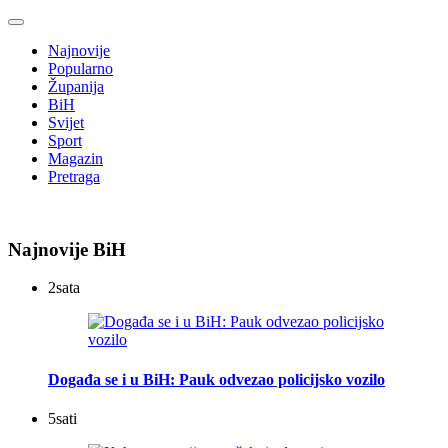
Najnovije
Popularno
Županija
BiH
Svijet
Sport
Magazin
Pretraga
Najnovije BiH
2
sata
Događa se i u BiH: Pauk odvezao policijsko vozilo
5
sati