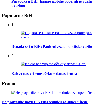
Paradoks u BiH: Imamo izobilje vode, ali je i dalje
uvozimo
Popularno BiH
1
Događa se i u BiH: Pauk odvezao policijsko vozilo
2
Kakvo nas vrijeme očekuje danas i sutra
Promo
Ne propustite novu FIS Plus sedmicu za super uštede