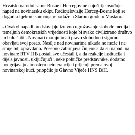
Hrvatski narodni sabor Bosne i Hercegovine najoštrije osuđuje
napad na novinarsku ekipu Radiotelevizije Herceg-Bosne koji se
dogodio tijekom snimanja reportaže u Starom gradu u Mostaru.
- Ovakvi napadi predstavljaju izravno ugrožavanje slobode medija i
temeljnih demokratskih vrijednosti koje bi svako civilizirano društvo
trebalo štititi. Novinari moraju imati pravo slobodno i sigurno
obavljati svoj posao. Nasilje nad novinarima nikada ne može i ne
smije biti opravdano. Posebno zabrinjava činjenica da su napadi na
novinare RTV HB postali sve učestaliji, a da reakcije institucija i
dijela javnosti, uključujući i neke političke predstavnike, dodatno
podgrijavaju atmosferu netolerancije i prijetnji prema ovoj
novinarskoj kući, priopćilo je Glavno Vijeće HNS BiH.