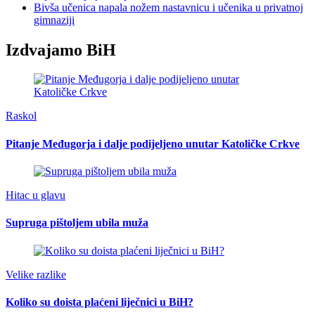
Bivša učenica napala nožem nastavnicu i učenika u privatnoj
gimnaziji
Izdvajamo BiH
Raskol
Pitanje Međugorja i dalje podijeljeno unutar Katoličke Crkve
Hitac u glavu
Supruga pištoljem ubila muža
Velike razlike
Koliko su doista plaćeni liječnici u BiH?