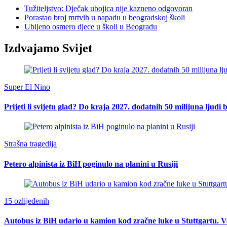
Tužiteljstvo: Dječak ubojica nije kazneno odgovoran
Porastao broj mrtvih u napadu u beogradskoj školi
Ubijeno osmero djece u školi u Beogradu
Izdvajamo Svijet
Super El Nino
Prijeti li svijetu glad? Do kraja 2027. dodatnih 50 milijuna ljudi 
Strašna tragedija
Petero alpinista iz BiH poginulo na planini u Rusiji
15 ozlijeđenih
Autobus iz BiH udario u kamion kod zračne luke u Stuttgartu. Ve