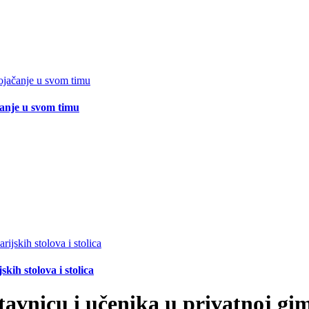
čanje u svom timu
ih stolova i stolica
avnicu i učenika u privatnoj gim