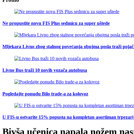
Ne propustite novu FIS Plus sedmicu za super uštede
Mljekara Livno zbog stalnog povećanja obujma posla traži poja
Livno Bus traži 10 novih vozača autobusa
Pogledajte ponudu Bilo trade-a za kolovoz
U FIS-u ostvarite 15% popusta na kompletan asortiman trpezarijsk
Bivša učenica napala nožem nast