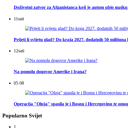
Doživotni zatvor za Afganistanca koji je autom ubio majku 
11
sati
Prijeti li svijetu glad? Do kraja 2027. dodatnih 50 milijuna 
12
sati
Na pomolu dogovor Amerike i Irana?
05 08
Operacija "Oluja" spasila je i Bosnu i Hercegovinu te omog
Popularno Svijet
1