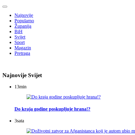
Najnovije
Popularno
Županija
BiH
Svijet
Sport
Magazin
Pretraga
Najnovije Svijet
13
min
Do kraja godine poskupljuje hrana!?
3
sata