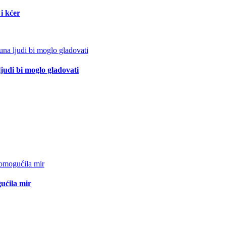
i kćer
ljudi bi moglo gladovati
ućila mir