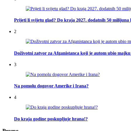
Prijeti li svijetu glad? Do kraja 2027. dodatnih 50 milijuna 
2
Doživotni zatvor za Afganistanca koji je autom ubio majku 
3
Na pomolu dogovor Amerike i Irana?
4
Do kraja godine poskupljuje hrana!?
Promo