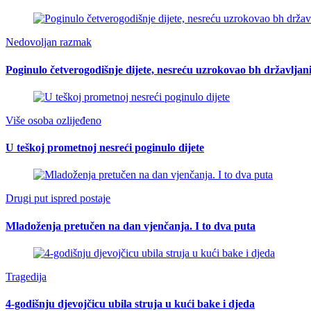
Nedovoljan razmak
Poginulo četverogodišnje dijete, nesreću uzrokovao bh državljan
Više osoba ozlijeđeno
U teškoj prometnoj nesreći poginulo dijete
Drugi put ispred postaje
Mladoženja pretučen na dan vjenčanja. I to dva puta
Tragedija
4-godišnju djevojčicu ubila struja u kući bake i djeda