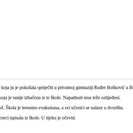
 koja ju je pokušala spriječiti u privatnoj gimnaziji Ruđer Bošković u 
koja je ranije izbačena iz te škole. Napadnuti nisu teže ozlijeđeni.
. Škola je trenutno evakuirana, a svi učenici se nalaze u dvorištu.
eci ispisala iz škole. U tijeku je očevid.