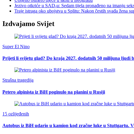
Ubijeno osmero djece u školi u Beogradu
Jezivo otkriće u SAD-u: Sedam tijela pronađeno na imanju seks
Traje istraga oko ubojstva u Splitu: Nakon čestih svađa žena s
Izdvajamo Svijet
Super El Nino
Prijeti li svijetu glad? Do kraja 2027. dodatnih 50 milijuna ljudi 
Strašna tragedija
Petero alpinista iz BiH poginulo na planini u Rusiji
15 ozlijeđenih
Autobus iz BiH udario u kamion kod zračne luke u Stuttgartu. Ve