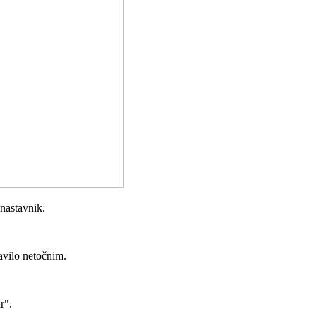
 nastavnik.
avilo netočnim.
r".