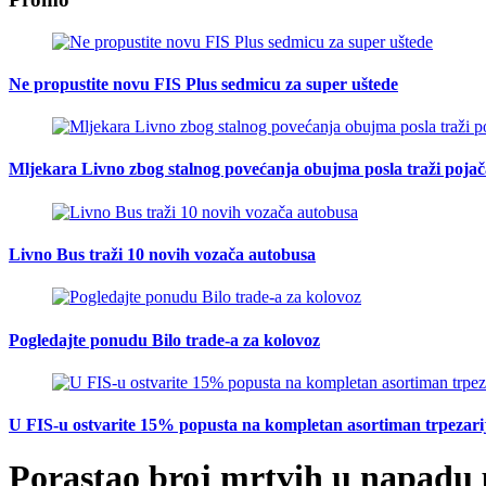
Ne propustite novu FIS Plus sedmicu za super uštede
Mljekara Livno zbog stalnog povećanja obujma posla traži poja
Livno Bus traži 10 novih vozača autobusa
Pogledajte ponudu Bilo trade-a za kolovoz
U FIS-u ostvarite 15% popusta na kompletan asortiman trpezarijsk
Porastao broj mrtvih u napadu 