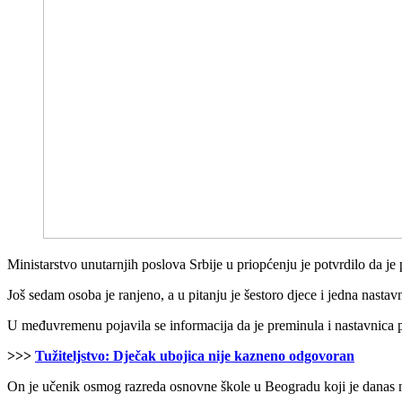
Ministarstvo unutarnjih poslova Srbije u priopćenju je potvrdilo da je 
Još sedam osoba je ranjeno, a u pitanju je šestoro djece i jedna nastavni
U međuvremenu pojavila se informacija da je preminula i nastavnica p
>>>
Tužiteljstvo: Dječak ubojica nije kazneno odgovoran
On je učenik osmog razreda osnovne škole u Beogradu koji je danas 