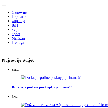
Najnovije
Popularno
Županija
BiH
Svijet
Sport
Magazin
Pretraga
Najnovije Svijet
9
sati
Do kraja godine poskupljuje hrana!?
13
sati