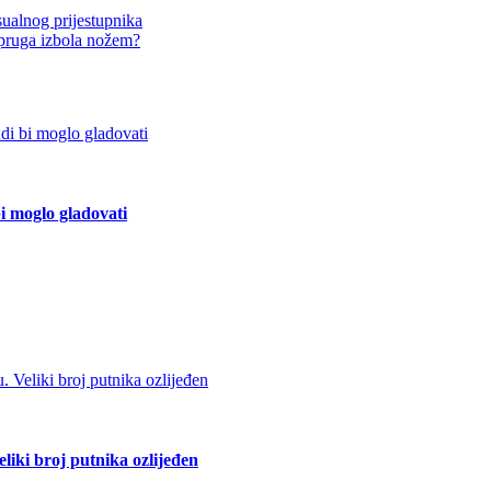
ualnog prijestupnika
upruga izbola nožem?
bi moglo gladovati
liki broj putnika ozlijeđen