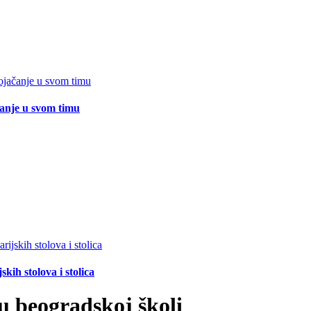
čanje u svom timu
ih stolova i stolica
u beogradskoj školi