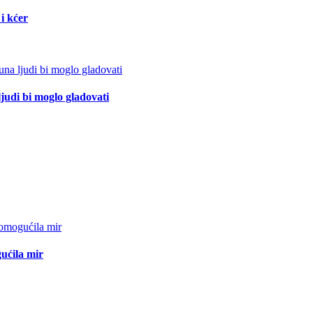
i kćer
ljudi bi moglo gladovati
ućila mir