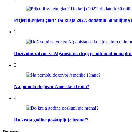
Prijeti li svijetu glad? Do kraja 2027. dodatnih 50 milijuna 
2
Doživotni zatvor za Afganistanca koji je autom ubio majku 
3
Na pomolu dogovor Amerike i Irana?
4
Do kraja godine poskupljuje hrana!?
Promo