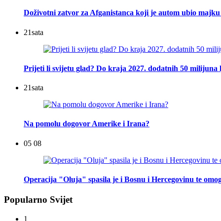
Doživotni zatvor za Afganistanca koji je autom ubio majku 
21
sata
Prijeti li svijetu glad? Do kraja 2027. dodatnih 50 milijuna 
21
sata
Na pomolu dogovor Amerike i Irana?
05 08
Operacija "Oluja" spasila je i Bosnu i Hercegovinu te omog
Popularno Svijet
1