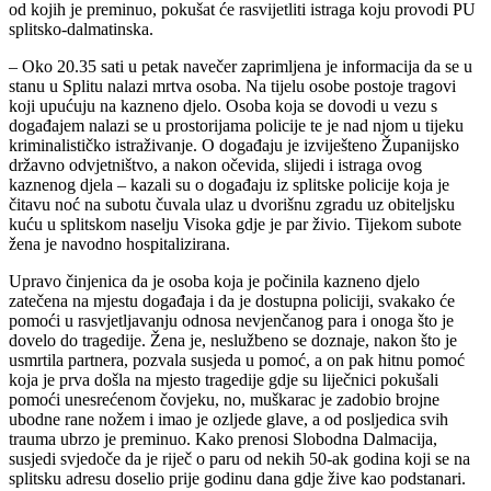
od kojih je preminuo, pokušat će rasvijetliti istraga koju provodi PU
splitsko-dalmatinska.
– Oko 20.35 sati u petak navečer zaprimljena je informacija da se u
stanu u Splitu nalazi mrtva osoba. Na tijelu osobe postoje tragovi
koji upućuju na kazneno djelo. Osoba koja se dovodi u vezu s
događajem nalazi se u prostorijama policije te je nad njom u tijeku
kriminalističko istraživanje. O događaju je izviješteno Županijsko
državno odvjetništvo, a nakon očevida, slijedi i istraga ovog
kaznenog djela – kazali su o događaju iz splitske policije koja je
čitavu noć na subotu čuvala ulaz u dvorišnu zgradu uz obiteljsku
kuću u splitskom naselju Visoka gdje je par živio. Tijekom subote
žena je navodno hospitalizirana.
Upravo činjenica da je osoba koja je počinila kazneno djelo
zatečena na mjestu događaja i da je dostupna policiji, svakako će
pomoći u rasvjetljavanju odnosa nevjenčanog para i onoga što je
dovelo do tragedije. Žena je, neslužbeno se doznaje, nakon što je
usmrtila partnera, pozvala susjeda u pomoć, a on pak hitnu pomoć
koja je prva došla na mjesto tragedije gdje su liječnici pokušali
pomoći unesrećenom čovjeku, no, muškarac je zadobio brojne
ubodne rane nožem i imao je ozljede glave, a od posljedica svih
trauma ubrzo je preminuo. Kako prenosi Slobodna Dalmacija,
susjedi svjedoče da je riječ o paru od nekih 50-ak godina koji se na
splitsku adresu doselio prije godinu dana gdje žive kao podstanari.