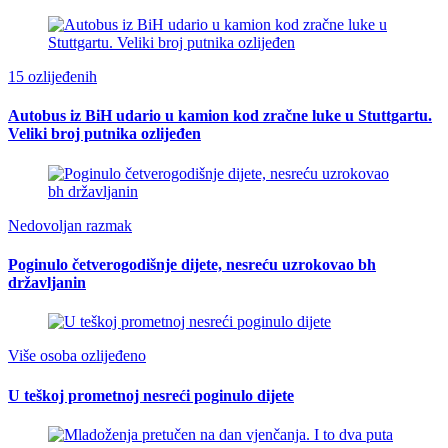
15 ozlijeđenih
Autobus iz BiH udario u kamion kod zračne luke u Stuttgartu.
Veliki broj putnika ozlijeđen
Nedovoljan razmak
Poginulo četverogodišnje dijete, nesreću uzrokovao bh
državljanin
Više osoba ozlijeđeno
U teškoj prometnoj nesreći poginulo dijete