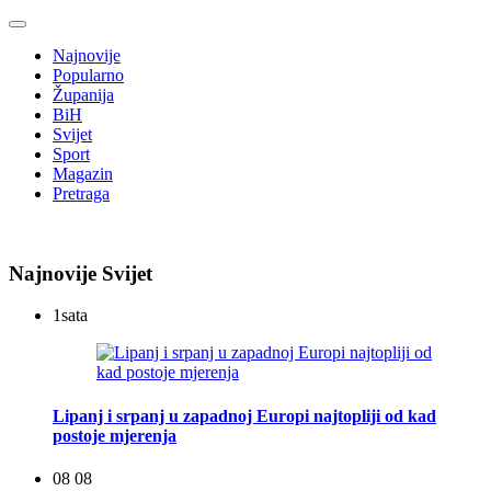
Najnovije
Popularno
Županija
BiH
Svijet
Sport
Magazin
Pretraga
Najnovije Svijet
1
sata
Lipanj i srpanj u zapadnoj Europi najtopliji od kad
postoje mjerenja
08 08