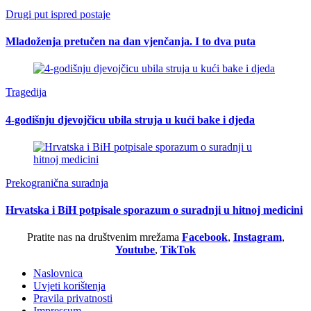
Drugi put ispred postaje
Mladoženja pretučen na dan vjenčanja. I to dva puta
Tragedija
4-godišnju djevojčicu ubila struja u kući bake i djeda
Prekogranična suradnja
Hrvatska i BiH potpisale sporazum o suradnji u hitnoj medicini
Pratite nas na društvenim mrežama
Facebook
,
Instagram
,
Youtube
,
TikTok
Naslovnica
Uvjeti korištenja
Pravila privatnosti
Impressum