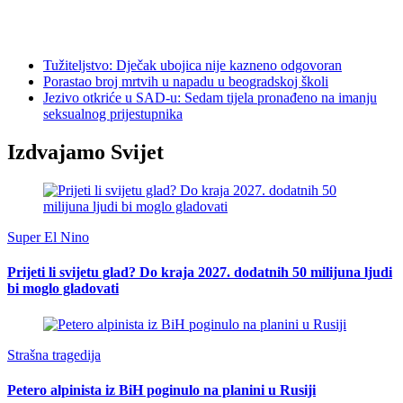
Tužiteljstvo: Dječak ubojica nije kazneno odgovoran
Porastao broj mrtvih u napadu u beogradskoj školi
Jezivo otkriće u SAD-u: Sedam tijela pronađeno na imanju
seksualnog prijestupnika
Izdvajamo Svijet
Super El Nino
Prijeti li svijetu glad? Do kraja 2027. dodatnih 50 milijuna ljudi
bi moglo gladovati
Strašna tragedija
Petero alpinista iz BiH poginulo na planini u Rusiji