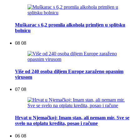
Muškarac s 6,2 promila alkohola primljen u splitsku
bolnicu
08 08
Više od 240 osoba diljem Europe zaraženo opasnim
virusom
07 08
Hrvat u Njemačkoj: Imam stan, ali nemam mir. Sve se
svelo na otplatu kredita, posao i račune
06 08