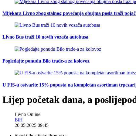
Mljekara Livno zbog stalnog povećanja obujma posla traži poja
Livno Bus traži 10 novih vozača autobusa
Pogledajte ponudu Bilo trade-a za kolovoz
U FIS-u ostvarite 15% popusta na kompletan asortiman trpezarijsk
Lijep početak dana, a poslijepod
Livno Online
BiH
20.05.2025 09:45
Short title article:
Prognoza