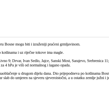
veru Bosne mogu biti i izraženiji praćeni grmljavinom.
 kotlinama i uz riječne tokove ima magle.
ivno 9; Drvar, Ivan Sedlo, Jajce, Sanski Most, Sarajevo, Srebrenica 11; 
 za 4 hPa je viši od normalnog i lagano opada.
aoblačenje u drugom dijelu dana. Dio prijepodneva po kotlinama Bosne 
tar slab do umjeren na sjeveru sjeveroistočni, a u ostatku zemlje južni