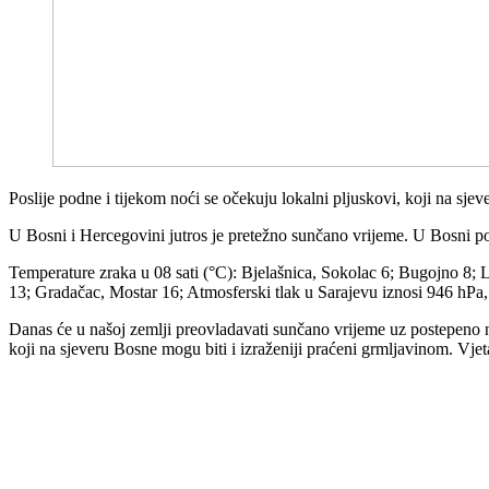
Poslije podne i tijekom noći se očekuju lokalni pljuskovi, koji na sje
U Bosni i Hercegovini jutros je pretežno sunčano vrijeme. U Bosni po
Temperature zraka u 08 sati (°C): Bjelašnica, Sokolac 6; Bugojno 8; L
13; Gradačac, Mostar 16; Atmosferski tlak u Sarajevu iznosi 946 hPa,
Danas će u našoj zemlji preovladavati sunčano vrijeme uz postepeno n
koji na sjeveru Bosne mogu biti i izraženiji praćeni grmljavinom. Vje