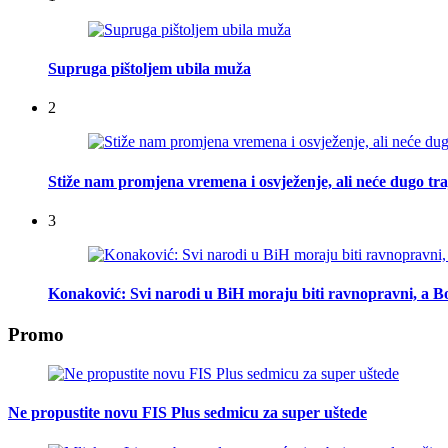
Supruga pištoljem ubila muža
2
Stiže nam promjena vremena i osvježenje, ali neće dugo tra
3
Konaković: Svi narodi u BiH moraju biti ravnopravni, a Bo
Promo
Ne propustite novu FIS Plus sedmicu za super uštede