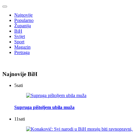
Najnovije
Popularno
Županija
BiH
Svijet
Sport
Magazin
Pretraga
Najnovije BiH
5
sati
Supruga pištoljem ubila muža
11
sati