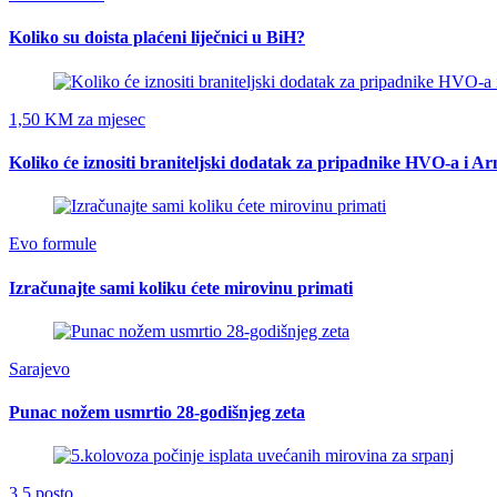
Koliko su doista plaćeni liječnici u BiH?
1,50 KM za mjesec
Koliko će iznositi braniteljski dodatak za pripadnike HVO-a i A
Evo formule
Izračunajte sami koliku ćete mirovinu primati
Sarajevo
Punac nožem usmrtio 28-godišnjeg zeta
3.5 posto