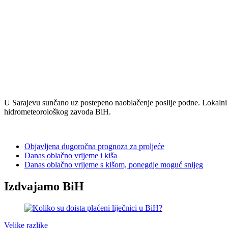
U Sarajevu sunčano uz postepeno naoblačenje poslije podne. Lokalni 
hidrometeorološkog zavoda BiH.
Objavljena dugoročna prognoza za proljeće
Danas oblačno vrijeme i kiša
Danas oblačno vrijeme s kišom, ponegdje moguć snijeg
Izdvajamo BiH
Velike razlike