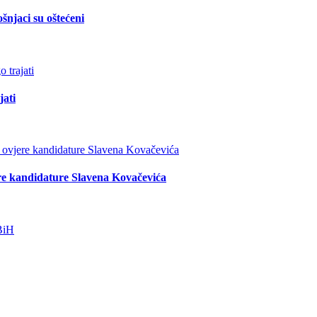
šnjaci su oštećeni
jati
re kandidature Slavena Kovačevića