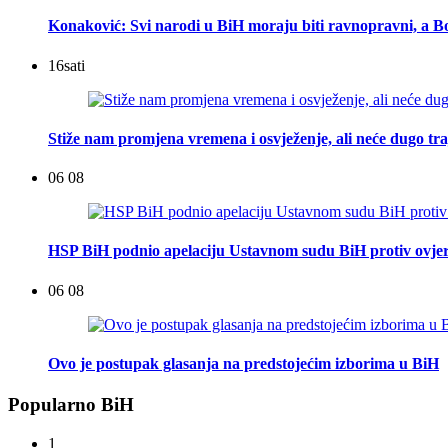
Konaković: Svi narodi u BiH moraju biti ravnopravni, a Bo
16
sati
Stiže nam promjena vremena i osvježenje, ali neće dugo tra
06 08
HSP BiH podnio apelaciju Ustavnom sudu BiH protiv ovje
06 08
Ovo je postupak glasanja na predstojećim izborima u BiH
Popularno BiH
1