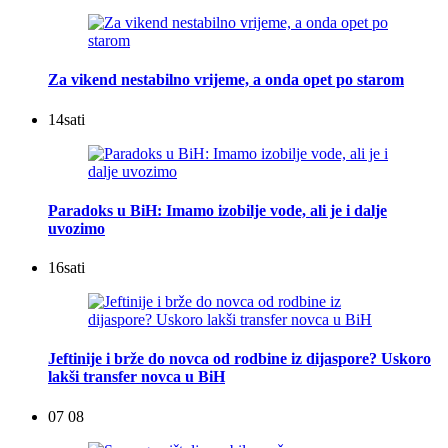
Za vikend nestabilno vrijeme, a onda opet po starom
14
sati
Paradoks u BiH: Imamo izobilje vode, ali je i dalje
uvozimo
16
sati
Jeftinije i brže do novca od rodbine iz dijaspore? Uskoro
lakši transfer novca u BiH
07 08