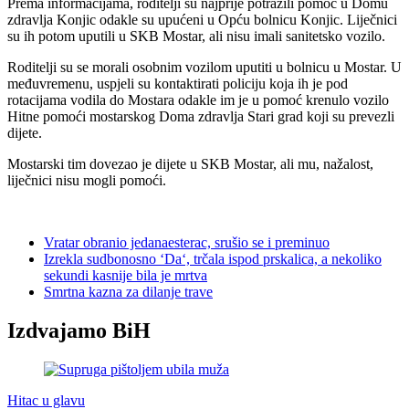
Prema informacijama, roditelji su najprije potražili pomoć u Domu
zdravlja Konjic odakle su upućeni u Opću bolnicu Konjic. Liječnici
su ih potom uputili u SKB Mostar, ali nisu imali sanitetsko vozilo.
Roditelji su se morali osobnim vozilom uputiti u bolnicu u Mostar. U
međuvremenu, uspjeli su kontaktirati policiju koja ih je pod
rotacijama vodila do Mostara odakle im je u pomoć krenulo vozilo
Hitne pomoći mostarskog Doma zdravlja Stari grad koji su prevezli
dijete.
Mostarski tim dovezao je dijete u SKB Mostar, ali mu, nažalost,
liječnici nisu mogli pomoći.
Vratar obranio jedanaesterac, srušio se i preminuo
Izrekla sudbonosno ‘Da‘, trčala ispod prskalica, a nekoliko
sekundi kasnije bila je mrtva
Smrtna kazna za dilanje trave
Izdvajamo BiH
Hitac u glavu