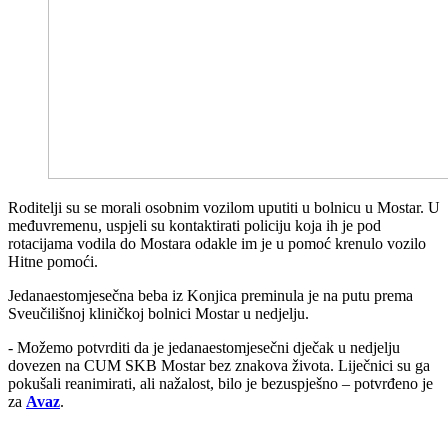
Roditelji su se morali osobnim vozilom uputiti u bolnicu u Mostar. U
međuvremenu, uspjeli su kontaktirati policiju koja ih je pod
rotacijama vodila do Mostara odakle im je u pomoć krenulo vozilo
Hitne pomoći.
Jedanaestomjesečna beba iz Konjica preminula je na putu prema
Sveučilišnoj kliničkoj bolnici Mostar u nedjelju.
- Možemo potvrditi da je jedanaestomjesečni dječak u nedjelju
dovezen na CUM SKB Mostar bez znakova života. Liječnici su ga
pokušali reanimirati, ali nažalost, bilo je bezuspješno – potvrđeno je
za
Avaz
.