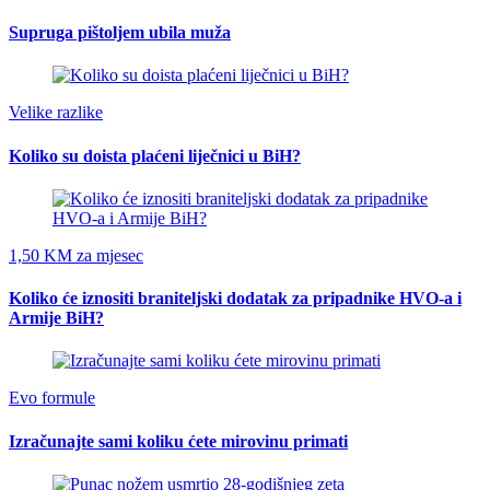
Supruga pištoljem ubila muža
Velike razlike
Koliko su doista plaćeni liječnici u BiH?
1,50 KM za mjesec
Koliko će iznositi braniteljski dodatak za pripadnike HVO-a i
Armije BiH?
Evo formule
Izračunajte sami koliku ćete mirovinu primati