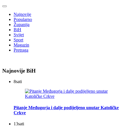
Najnovije
Popularno
Županija
BiH
Svijet
Sport
Magazin
Pretraga
Najnovije BiH
8
sati
Pitanje Međugorja i dalje podijeljeno unutar Katoličke
Crkve
13
sati