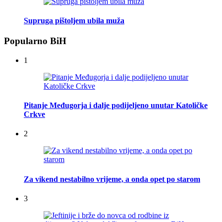
Supruga pištoljem ubila muža
Popularno BiH
1
Pitanje Međugorja i dalje podijeljeno unutar Katoličke
Crkve
2
Za vikend nestabilno vrijeme, a onda opet po starom
3