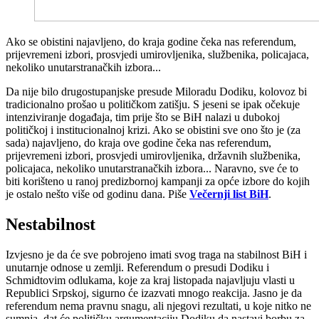
Ako se obistini najavljeno, do kraja godine čeka nas referendum,
prijevremeni izbori, prosvjedi umirovljenika, službenika, policajaca,
nekoliko unutarstranačkih izbora...
Da nije bilo drugostupanjske presude Miloradu Dodiku, kolovoz bi
tradicionalno prošao u političkom zatišju. S jeseni se ipak očekuje
intenziviranje događaja, tim prije što se BiH nalazi u dubokoj
političkoj i institucionalnoj krizi. Ako se obistini sve ono što je (za
sada) najavljeno, do kraja ove godine čeka nas referendum,
prijevremeni izbori, prosvjedi umirovljenika, državnih službenika,
policajaca, nekoliko unutarstranačkih izbora... Naravno, sve će to
biti korišteno u ranoj predizbornoj kampanji za opće izbore do kojih
je ostalo nešto više od godinu dana. Piše
Večernji list BiH
.
Nestabilnost
Izvjesno je da će sve pobrojeno imati svog traga na stabilnost BiH i
unutarnje odnose u zemlji. Referendum o presudi Dodiku i
Schmidtovim odlukama, koje za kraj listopada najavljuju vlasti u
Republici Srpskoj, sigurno će izazvati mnogo reakcija. Jasno je da
referendum nema pravnu snagu, ali njegovi rezultati, u koje nitko ne
sumnja, dat će političku argumentaciju Dodiku da nastavi borbu za