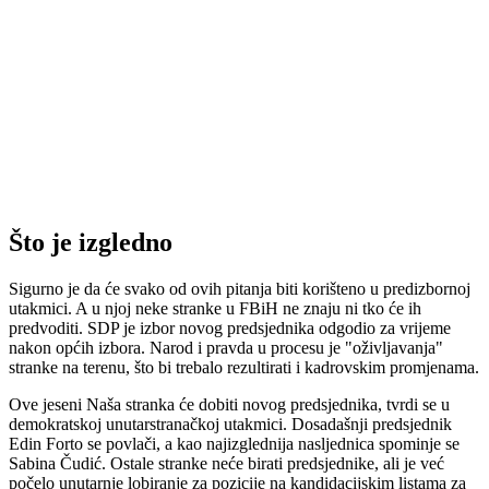
Što je izgledno
Sigurno je da će svako od ovih pitanja biti korišteno u predizbornoj
utakmici. A u njoj neke stranke u FBiH ne znaju ni tko će ih
predvoditi. SDP je izbor novog predsjednika odgodio za vrijeme
nakon općih izbora. Narod i pravda u procesu je "oživljavanja"
stranke na terenu, što bi trebalo rezultirati i kadrovskim promjenama.
Ove jeseni Naša stranka će dobiti novog predsjednika, tvrdi se u
demokratskoj unutarstranačkoj utakmici. Dosadašnji predsjednik
Edin Forto se povlači, a kao najizglednija nasljednica spominje se
Sabina Čudić. Ostale stranke neće birati predsjednike, ali je već
počelo unutarnje lobiranje za pozicije na kandidacijskim listama za