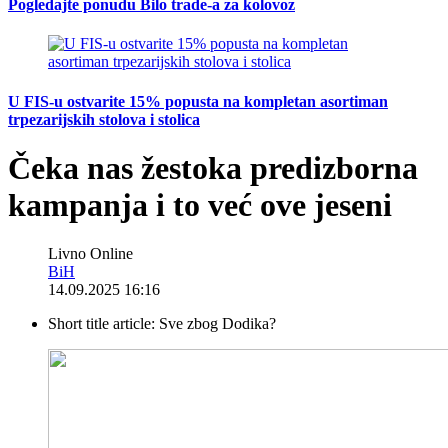
Pogledajte ponudu Bilo trade-a za kolovoz
U FIS-u ostvarite 15% popusta na kompletan asortiman
trpezarijskih stolova i stolica
Čeka nas žestoka predizborna
kampanja i to već ove jeseni
Livno Online
BiH
14.09.2025 16:16
Short title article:
Sve zbog Dodika?