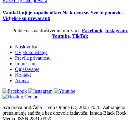
Kaže da je sve prevara
Vandal koji je zapalio oltar: Ne kajem se. Sve bi ponovio.
Vidjelice su prevaranti
Pratite nas na društvenim mrežama
Facebook
,
Instagram
,
Youtube
,
TikTok
Naslovnica
Uvjeti korištenja
Pravila privatnosti
Impressum
Oglašavanje
Kontakt
Arhiva
Sva prava pridržana Livno Online (C) 2005-2026. Zabranjeno
preuzimanje sadržaja bez dozvole izdavača. Izrada Black Rock
Media. ISSN 2831-0950