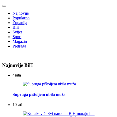
Najnovije
Popularno
Županija
BiH
Svijet
Sport
Magazin
Pretraga
Najnovije BiH
4
sata
Supruga pištoljem ubila muža
10
sati