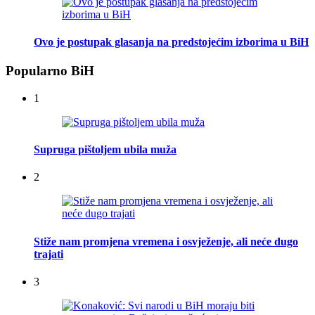
Ovo je postupak glasanja na predstojećim izborima u BiH
Popularno BiH
1
Supruga pištoljem ubila muža
2
Stiže nam promjena vremena i osvježenje, ali neće dugo
trajati
3