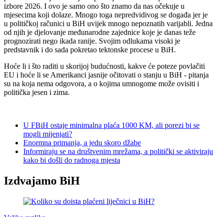
izbore 2026. I ovo je samo ono što znamo da nas očekuje u
mjesecima koji dolaze. Mnogo toga nepredvidivog se događa jer je
u političkoj računici u BiH uvijek mnogo nepoznatih varijabli. Jedna
od njih je djelovanje međunarodne zajednice koje je danas teže
prognozirati nego ikada ranije. Svojim odlukama visoki je
predstavnik i do sada pokretao tektonske procese u BiH.
Hoće li i što raditi u skorijoj budućnosti, kakve će poteze povlačiti
EU i hoće li se Amerikanci jasnije očitovati o stanju u BiH - pitanja
su na koja nema odgovora, a o kojima umnogome može ovisiti i
politička jesen i zima.
U FBiH ostaje minimalna plaća 1000 KM, ali porezi bi se
mogli mijenjati?
Enormna primanja, a jedu skoro džabe
Informiraju se na društvenim mrežama, a politički se aktiviraju
kako bi došli do radnoga mjesta
Izdvajamo BiH