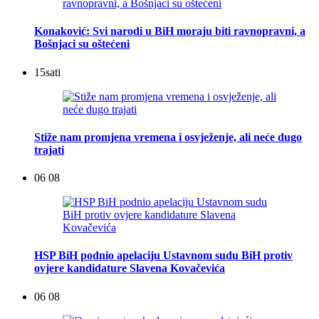
Konaković: Svi narodi u BiH moraju biti ravnopravni, a
Bošnjaci su oštećeni
15
sati
Stiže nam promjena vremena i osvježenje, ali neće dugo
trajati
06 08
HSP BiH podnio apelaciju Ustavnom sudu BiH protiv
ovjere kandidature Slavena Kovačevića
06 08