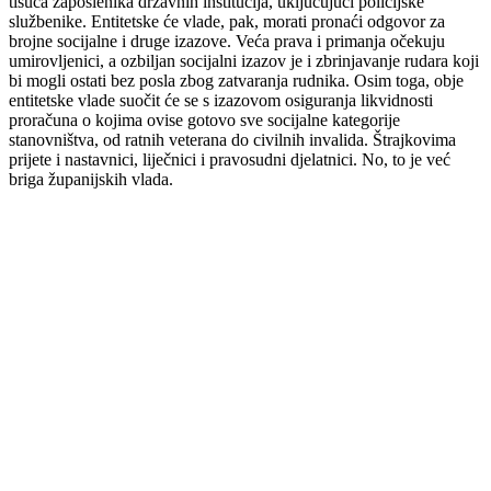
tisuća zaposlenika državnih institucija, uključujući policijske
službenike. Entitetske će vlade, pak, morati pronaći odgovor za
brojne socijalne i druge izazove. Veća prava i primanja očekuju
umirovljenici, a ozbiljan socijalni izazov je i zbrinjavanje rudara koji
bi mogli ostati bez posla zbog zatvaranja rudnika. Osim toga, obje
entitetske vlade suočit će se s izazovom osiguranja likvidnosti
proračuna o kojima ovise gotovo sve socijalne kategorije
stanovništva, od ratnih veterana do civilnih invalida. Štrajkovima
prijete i nastavnici, liječnici i pravosudni djelatnici. No, to je već
briga županijskih vlada.