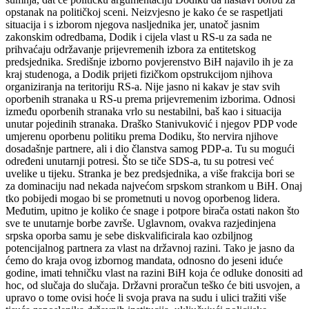
opstanak na političkoj sceni. Neizvjesno je kako će se raspetljati
situacija i s izborom njegova nasljednika jer, unatoč jasnim
zakonskim odredbama, Dodik i cijela vlast u RS-u za sada ne
prihvaćaju održavanje prijevremenih izbora za entitetskog
predsjednika. Središnje izborno povjerenstvo BiH najavilo ih je za
kraj studenoga, a Dodik prijeti fizičkom opstrukcijom njihova
organiziranja na teritoriju RS-a. Nije jasno ni kakav je stav svih
oporbenih stranaka u RS-u prema prijevremenim izborima. Odnosi
između oporbenih stranaka vrlo su nestabilni, baš kao i situacija
unutar pojedinih stranaka. Draško Stanivuković i njegov PDP vode
umjerenu oporbenu politiku prema Dodiku, što nervira njihove
dosadašnje partnere, ali i dio članstva samog PDP-a. Tu su mogući
određeni unutarnji potresi. Što se tiče SDS-a, tu su potresi već
uvelike u tijeku. Stranka je bez predsjednika, a više frakcija bori se
za dominaciju nad nekada najvećom srpskom strankom u BiH. Onaj
tko pobijedi mogao bi se prometnuti u novog oporbenog lidera.
Međutim, upitno je koliko će snage i potpore birača ostati nakon što
sve te unutarnje borbe završe. Uglavnom, ovakva razjedinjena
srpska oporba samu je sebe diskvalificirala kao ozbiljnog
potencijalnog partnera za vlast na državnoj razini. Tako je jasno da
ćemo do kraja ovog izbornog mandata, odnosno do jeseni iduće
godine, imati tehničku vlast na razini BiH koja će odluke donositi ad
hoc, od slučaja do slučaja. Državni proračun teško će biti usvojen, a
upravo o tome ovisi hoće li svoja prava na sudu i ulici tražiti više