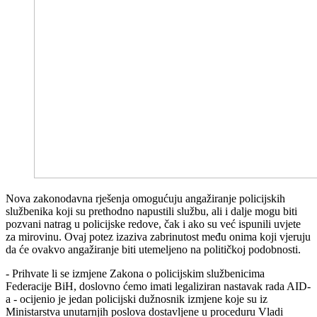
Nova zakonodavna rješenja omogućuju angažiranje policijskih
službenika koji su prethodno napustili službu, ali i dalje mogu biti
pozvani natrag u policijske redove, čak i ako su već ispunili uvjete
za mirovinu. Ovaj potez izaziva zabrinutost među onima koji vjeruju
da će ovakvo angažiranje biti utemeljeno na političkoj podobnosti.
- Prihvate li se izmjene Zakona o policijskim službenicima
Federacije BiH, doslovno ćemo imati legaliziran nastavak rada AID-
a - ocijenio je jedan policijski dužnosnik izmjene koje su iz
Ministarstva unutarnjih poslova dostavljene u proceduru Vladi