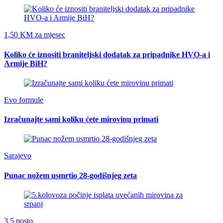
1,50 KM za mjesec
Koliko će iznositi braniteljski dodatak za pripadnike HVO-a i
Armije BiH?
Evo formule
Izračunajte sami koliku ćete mirovinu primati
Sarajevo
Punac nožem usmrtio 28-godišnjeg zeta
3.5 posto