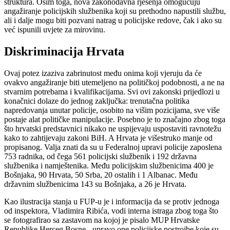
struktura. Osim toga, nova zakonodavna rješenja omogućuju
angažiranje policijskih službenika koji su prethodno napustili službu,
ali i dalje mogu biti pozvani natrag u policijske redove, čak i ako su
već ispunili uvjete za mirovinu.
Diskriminacija Hrvata
Ovaj potez izaziva zabrinutost među onima koji vjeruju da će
ovakvo angažiranje biti utemeljeno na političkoj podobnosti, a ne na
stvarnim potrebama i kvalifikacijama. Svi ovi zakonski prijedlozi u
konačnici dolaze do jednog zaključka: trenutačna politika
napredovanja unutar policije, osobito na višim pozicijama, sve više
postaje alat političke manipulacije. Posebno je to značajno zbog toga
što hrvatski predstavnici nikako ne uspijevaju uspostaviti ravnotežu
kako to zahtijevaju zakoni BiH. A Hrvata je višestruko manje od
propisanog. Valja znati da su u Federalnoj upravi policije zaposlena
753 radnika, od čega 561 policijski službenik i 192 državna
službenika i namještenika. Među policijskim službenicima 400 je
Bošnjaka, 90 Hrvata, 50 Srba, 20 ostalih i 1 Albanac. Među
državnim službenicima 143 su Bošnjaka, a 26 je Hrvata.
Kao ilustracija stanja u FUP-u je i informacija da se protiv jednoga
od inspektora, Vladimira Ribića, vodi interna istraga zbog toga što
se fotografirao sa zastavom na kojoj je pisalo MUP Hrvatske
Republike Herceg Bosne - upravo one policijske postrojbe koje su