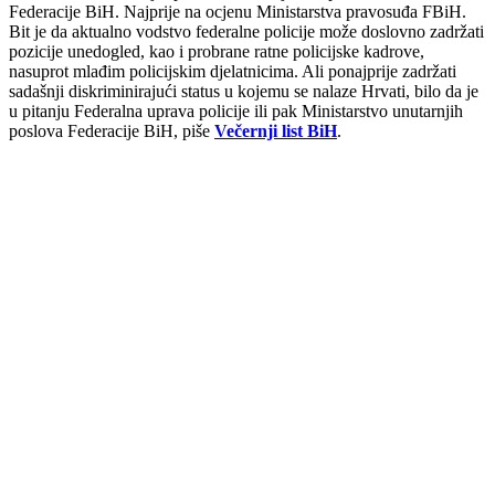
Federacije BiH. Najprije na ocjenu Ministarstva pravosuđa FBiH.
Bit je da aktualno vodstvo federalne policije može doslovno zadržati
pozicije unedogled, kao i probrane ratne policijske kadrove,
nasuprot mlađim policijskim djelatnicima. Ali ponajprije zadržati
sadašnji diskriminirajući status u kojemu se nalaze Hrvati, bilo da je
u pitanju Federalna uprava policije ili pak Ministarstvo unutarnjih
poslova Federacije BiH, piše
Večernji list BiH
.