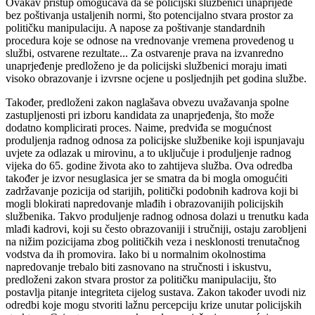
Ovakav pristup omogućava da se policijski službenici unaprijede
bez poštivanja ustaljenih normi, što potencijalno stvara prostor za
političku manipulaciju. A napose za poštivanje standardnih
procedura koje se odnose na vrednovanje vremena provedenog u
službi, ostvarene rezultate... Za ostvarenje prava na izvanredno
unaprjeđenje predloženo je da policijski službenici moraju imati
visoko obrazovanje i izvrsne ocjene u posljednjih pet godina službe.
Također, predloženi zakon naglašava obvezu uvažavanja spolne
zastupljenosti pri izboru kandidata za unaprjeđenja, što može
dodatno komplicirati proces. Naime, predviđa se mogućnost
produljenja radnog odnosa za policijske službenike koji ispunjavaju
uvjete za odlazak u mirovinu, a to uključuje i produljenje radnog
vijeka do 65. godine života ako to zahtijeva služba. Ova odredba
također je izvor nesuglasica jer se smatra da bi mogla omogućiti
zadržavanje pozicija od starijih, politički podobnih kadrova koji bi
mogli blokirati napredovanje mlađih i obrazovanijih policijskih
službenika. Takvo produljenje radnog odnosa dolazi u trenutku kada
mlađi kadrovi, koji su često obrazovaniji i stručniji, ostaju zarobljeni
na nižim pozicijama zbog političkih veza i nesklonosti trenutačnog
vodstva da ih promovira. Iako bi u normalnim okolnostima
napredovanje trebalo biti zasnovano na stručnosti i iskustvu,
predloženi zakon stvara prostor za političku manipulaciju, što
postavlja pitanje integriteta cijelog sustava. Zakon također uvodi niz
odredbi koje mogu stvoriti lažnu percepciju krize unutar policijskih