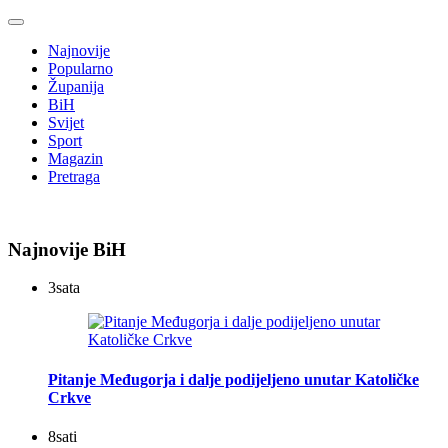
Najnovije
Popularno
Županija
BiH
Svijet
Sport
Magazin
Pretraga
Najnovije BiH
3
sata
Pitanje Međugorja i dalje podijeljeno unutar Katoličke
Crkve
8
sati