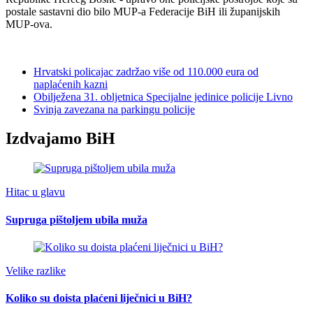
postale sastavni dio bilo MUP-a Federacije BiH ili županijskih
MUP-ova.
Hrvatski policajac zadržao više od 110.000 eura od
naplaćenih kazni
Obilježena 31. obljetnica Specijalne jedinice policije Livno
Svinja zavezana na parkingu policije
Izdvajamo BiH
Hitac u glavu
Supruga pištoljem ubila muža
Velike razlike
Koliko su doista plaćeni liječnici u BiH?