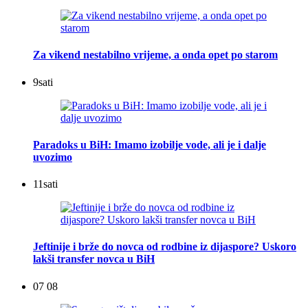
Za vikend nestabilno vrijeme, a onda opet po starom
9
sati
Paradoks u BiH: Imamo izobilje vode, ali je i dalje
uvozimo
11
sati
Jeftinije i brže do novca od rodbine iz dijaspore? Uskoro
lakši transfer novca u BiH
07 08