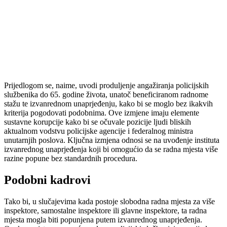
Prijedlogom se, naime, uvodi produljenje angažiranja policijskih
službenika do 65. godine života, unatoč beneficiranom radnome
stažu te izvanrednom unaprjeđenju, kako bi se moglo bez ikakvih
kriterija pogodovati podobnima. Ove izmjene imaju elemente
sustavne korupcije kako bi se očuvale pozicije ljudi bliskih
aktualnom vodstvu policijske agencije i federalnog ministra
unutarnjih poslova. Ključna izmjena odnosi se na uvođenje instituta
izvanrednog unaprjeđenja koji bi omogućio da se radna mjesta više
razine popune bez standardnih procedura.
Podobni kadrovi
Tako bi, u slučajevima kada postoje slobodna radna mjesta za više
inspektore, samostalne inspektore ili glavne inspektore, ta radna
mjesta mogla biti popunjena putem izvanrednog unaprjeđenja.