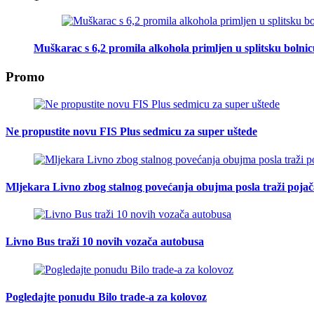
Muškarac s 6,2 promila alkohola primljen u splitsku bolni
Promo
Ne propustite novu FIS Plus sedmicu za super uštede
Mljekara Livno zbog stalnog povećanja obujma posla traži poja
Livno Bus traži 10 novih vozača autobusa
Pogledajte ponudu Bilo trade-a za kolovoz