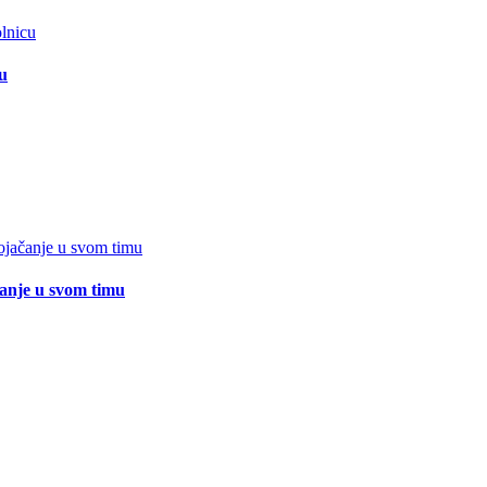
cu
čanje u svom timu