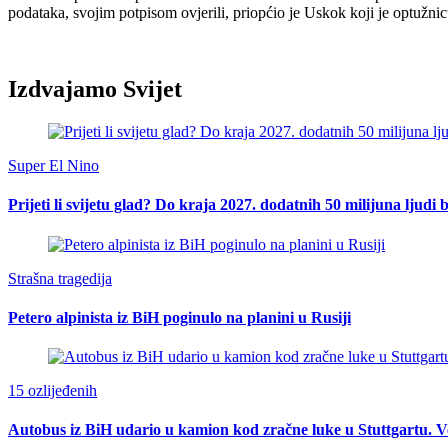
podataka, svojim potpisom ovjerili, priopćio je Uskok koji je optuž
Izdvajamo Svijet
Super El Nino
Prijeti li svijetu glad? Do kraja 2027. dodatnih 50 milijuna ljudi 
Strašna tragedija
Petero alpinista iz BiH poginulo na planini u Rusiji
15 ozlijeđenih
Autobus iz BiH udario u kamion kod zračne luke u Stuttgartu. Ve