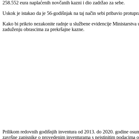
258.552 eura naplaćenih novčanih kazni i dio zadržao za sebe.
Uskok je istakao da je 56-godišnjak na taj način sebi pribavio protup
Kako bi prikrio nezakonite radnje u službene evidencije Ministarstva 
zaduženju obrascima za prekršajne kazne.
Prilikom redovnih godišnjih inventura od 2013. do 2020. godine osumnj
završne zapisnike o provedenim inventurama s neistinitim podacima o 