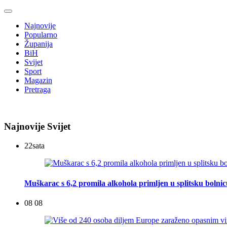
Najnovije
Popularno
Županija
BiH
Svijet
Sport
Magazin
Pretraga
Najnovije Svijet
22
sata
Muškarac s 6,2 promila alkohola primljen u splitsku bolni
08 08