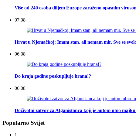
Više od 240 osoba diljem Europe zaraženo opasnim viruso
07 08
Hrvat u Njemačkoj: Imam stan, ali nemam mir. Sve se svelo
06 08
Do kraja godine poskupljuje hrana!?
06 08
Doživotni zatvor za Afganistanca koji je autom ubio majku 
Popularno Svijet
1