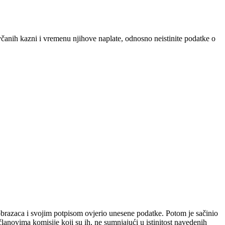
včanih kazni i vremenu njihove naplate, odnosno neistinite podatke o
 obrazaca i svojim potpisom ovjerio unesene podatke. Potom je sačinio
anovima komisije koji su ih, ne sumnjajući u istinitost navedenih