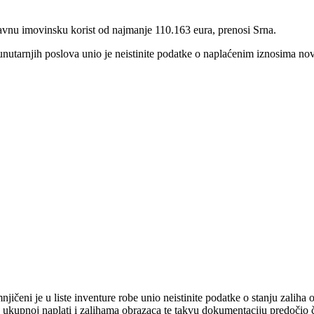
ravnu imovinsku korist od najmanje 110.163 eura, prenosi Srna.
unutarnjih poslova unio je neistinite podatke o naplaćenim iznosima no
ičeni je u liste inventure robe unio neistinite podatke o stanju zaliha
ukupnoj naplati i zalihama obrazaca te takvu dokumentaciju predočio čl