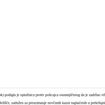
ok) podigla je optužnicu protiv policajca osumnjičenog da je zadržao v
e Belišće, zadužen za preuzimanje novčanih kazni naplaćenih u prekršaj