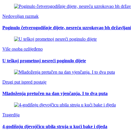
Nedovoljan razmak
Poginulo četverogodišnje dijete, nesreću uzrokovao bh državljan
Više osoba ozlijeđeno
U teškoj prometnoj nesreći poginulo dijete
Drugi put ispred postaje
Mladoženja pretučen na dan vjenčanja. I to dva puta
Tragedija
4-godišnju djevojčicu ubila struja u kući bake i djeda