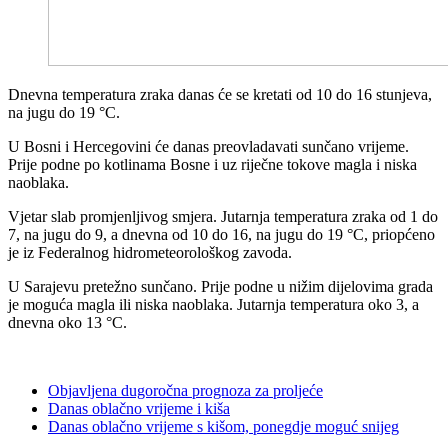
Dnevna temperatura zraka danas će se kretati od 10 do 16 stunjeva,
na jugu do 19 °C.
U Bosni i Hercegovini će danas preovladavati sunčano vrijeme.
Prije podne po kotlinama Bosne i uz riječne tokove magla i niska
naoblaka.
Vjetar slab promjenljivog smjera. Jutarnja temperatura zraka od 1 do
7, na jugu do 9, a dnevna od 10 do 16, na jugu do 19 °C, priopćeno
je iz Federalnog hidrometeorološkog zavoda.
U Sarajevu pretežno sunčano. Prije podne u nižim dijelovima grada
je moguća magla ili niska naoblaka. Jutarnja temperatura oko 3, a
dnevna oko 13 °C.
Objavljena dugoročna prognoza za proljeće
Danas oblačno vrijeme i kiša
Danas oblačno vrijeme s kišom, ponegdje moguć snijeg