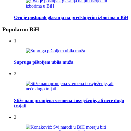
Ovo je postupak glasanja na predstojećim izborima u BiH
Popularno BiH
1
Supruga pištoljem ubila muža
2
Stiže nam promjena vremena i osvježenje, ali neće dugo
trajati
3