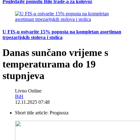
Pogledajte ponudu Bilo trade-a za kolovoz
U FIS-u ostvarite 15% popusta na kompletan asortiman
trpezarijskih stolova i stolica
Danas sunčano vrijeme s
temperaturama do 19
stupnjeva
Livno Online
BiH
12.11.2025 07:48
Short title article:
Prognoza