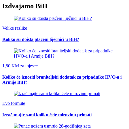
Izdvajamo BiH
Velike razlike
Koliko su doista plaćeni liječnici u BiH?
1,50 KM za mjesec
Koliko će iznositi braniteljski dodatak za pripadnike HVO-a i
Armije BiH?
Evo formule
Izračunajte sami koliku ćete mirovinu primati