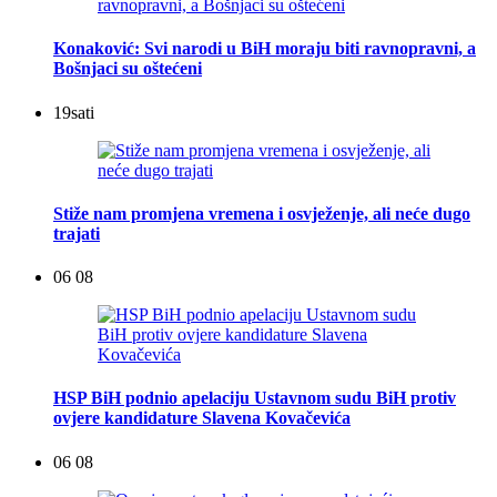
Konaković: Svi narodi u BiH moraju biti ravnopravni, a
Bošnjaci su oštećeni
19
sati
Stiže nam promjena vremena i osvježenje, ali neće dugo
trajati
06 08
HSP BiH podnio apelaciju Ustavnom sudu BiH protiv
ovjere kandidature Slavena Kovačevića
06 08