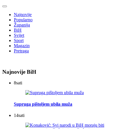
Najnovije
Popularno
Županija
BiH
Svijet
Sport
Magazin
Pretraga
Najnovije BiH
8
sati
Supruga pištoljem ubila muža
14
sati