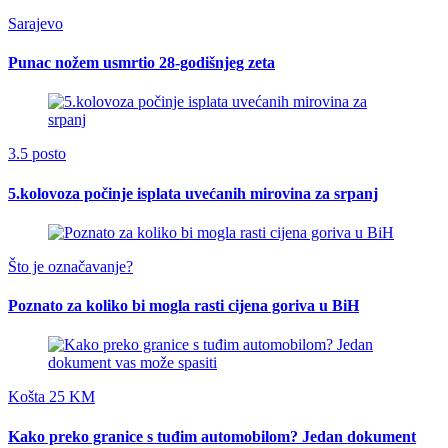
Sarajevo
Punac nožem usmrtio 28-godišnjeg zeta
3.5 posto
5.kolovoza počinje isplata uvećanih mirovina za srpanj
Što je označavanje?
Poznato za koliko bi mogla rasti cijena goriva u BiH
Košta 25 KM
Kako preko granice s tuđim automobilom? Jedan dokument