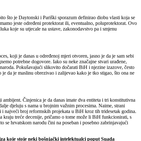
o što je Daytonski i Pariški sporazum definirao diobu vlasti koja se
 imamo jeste određeni protektorat ili, eventualno, poluprotektorat. Ovo
dluka koje su utjecale na ustave, zakonodavstvo pa i smjenu
es, koji je danas u određenoj mjeri otvoren, jasno je da je sam sebi
ignemo potrebne dogovore. Iako su neke značajne stvari urađene,
naroda. Pokušavajući slikovito dočarati BiH i njezine izazove, često
e da je maslinu obrezivao i zalijevao kako je tko stigao, što ona ne
ambijent. Činjenica je da danas imate dva entiteta i tri konstitutivna
 dalje djeluju s nama u brojnim važnim procesima. Naime, strani
 i najveći broj reformskih projekata u BiH kroz tih tridesetak godina.
na kraju treće decenije, pričamo o tome može li BiH funkcionirati, s
, to se hrvatskom narodu čini na poseban i posebno zabrinjavajući
a koje stoje neki bošnjački intelektualci poput Suada