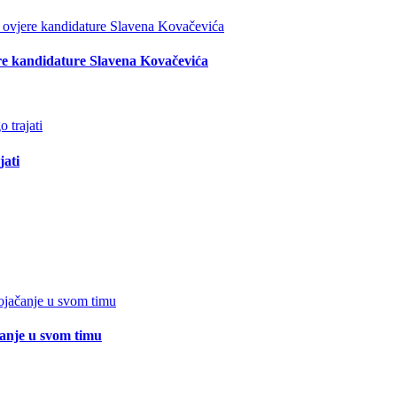
re kandidature Slavena Kovačevića
jati
čanje u svom timu