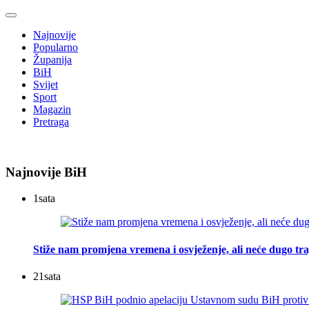
Najnovije
Popularno
Županija
BiH
Svijet
Sport
Magazin
Pretraga
Najnovije BiH
1
sata
Stiže nam promjena vremena i osvježenje, ali neće dugo tra
21
sata