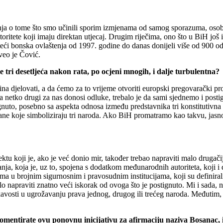
anja o tome što smo učinili sporim izmjenama od samog sporazuma, osobit
toritete koji imaju direktan utjecaj. Drugim riječima, ono što u BiH još
teći bonska ovlaštenja od 1997. godine do danas donijeli više od 900 o
veo je Čović.
e tri desetljeća nakon rata, po ocjeni mnogih, i dalje turbulentna?
djelovati, a da ćemo za to vrijeme otvoriti europski pregovarački proc
a netko drugi za nas donosi odluke, trebalo je da sami sjednemo i post
gnuto, posebno sa aspekta odnosa između predstavnika tri konstitutivna 
ne koje simboliziraju tri naroda. Ako BiH promatramo kao takvu, jasno j
u koji je, ako je već donio mir, također trebao napraviti malo drugačiji 
nja, koja je, uz to, spojena s dodatkom međunarodnih autoriteta, koji i
ama u brojnim sigurnosnim i pravosudnim institucijama, koji su definirali
alo napraviti znatno veći iskorak od ovoga što je postignuto. Mi i sada, 
njkavosti u ugrožavanju prava jednog, drugog ili trećeg naroda. Međutim
mentirate ovu ponovnu inicijativu za afirmaciju naziva Bosanac, iz