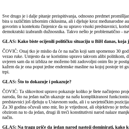
Sve drugo je i dalje pitanje preispitivanja, odnosno predmet promišlj
bira u različitim izbornim ciklusima, ali i djeluje kroz međunarodne au
govorim u kontekstu činjenice da su upravo visoki predstavnici, koris
demokratski izabranih dužnosnika. Takvo nešto je problematično - na
GLAS: Kako biste ocijenili političku situaciju u BiH danas, koja j
ČOVIĆ: Onaj tko je mislio da će na način koji sam spomenuo 30 godina 
vezao ruke. Umjesto da se koristimo upravo takvom alibi politikom, d
uvjeren sam da ni izbliza ne možemo biti zadovoljni onim što je posti
kažem da je ona poput jedne endemske masline na kojoj postoje tri gra
trpi.
GLAS: Što to dokazuje i pokazuje?
ČOVIĆ: Ta slikovitost upravo pokazuje koliko je štete načinjeno projekt
naroda, što na jedan način ukazuje na našu komplikiranost funkcionira
predstavnici još djeluju u Ustavnom sudu, ali i u savjetničkim pozicij
Za 30 godina očuvali smo mir, što je vrijednost, ali objektivno je treb
obzirom na to da jedan, drugi ili treći konstitutivni narod nalaze ma
način.
GLAS: Na tragu priče da jedan narod nastoji dominirati, kako ko