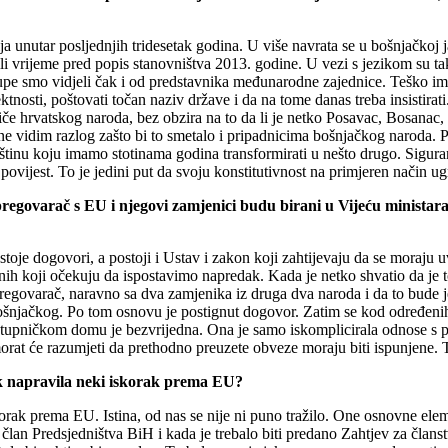
unutar posljednjih tridesetak godina. U više navrata se u bošnjačkoj javn
 ili vrijeme pred popis stanovništva 2013. godine. U vezi s jezikom su t
tupe smo vidjeli čak i od predstavnika međunarodne zajednice. Teško im 
osti, poštovati točan naziv države i da na tome danas treba insistirati
iče hrvatskog naroda, bez obzira na to da li je netko Posavac, Bosanac
 ne vidim razlog zašto bi to smetalo i pripadnicima bošnjačkog naroda. 
baštinu koju imamo stotinama godina transformirati u nešto drugo. Sigur
 povijest. To je jedini put da svoju konstitutivnost na primjeren način 
regovarač s EU i njegovi zamjenici budu birani u Vijeću ministara, 
oje dogovori, a postoji i Ustav i zakon koji zahtijevaju da se moraju u
nih koji očekuju da ispostavimo napredak. Kada je netko shvatio da je t
regovarač, naravno sa dva zamjenika iz druga dva naroda i da to bude j
ošnjačkog. Po tom osnovu je postignut dogovor. Zatim se kod određenih p
upničkom domu je bezvrijedna. Ona je samo iskomplicirala odnose s prij
 morat će razumjeti da prethodno preuzete obveze moraju biti ispunjene. 
ak napravila neki iskorak prema EU?
ak prema EU. Istina, od nas se nije ni puno tražilo. One osnovne elem
o član Predsjedništva BiH i kada je trebalo biti predano Zahtjev za članst