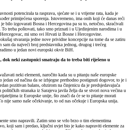
osti potencirala ta rasprava, sjećate se i u vrijeme rata, kada je
akođer primijećena sporenja. Istovremeno, ima onih koji će danas reći
je bilo izgovarati Bosna i Hercegovina pa su to, netočno, skraćivali
. To treba poštovati, tako smo priznati i u Ujedinjenim narodima i u
, Hercegovac, mi smo svi Hrvati iz Bosne i Hercegovine.
Pokušaj stvaranja jedne nove prividne koncepcije na tome da se zatiru
an sam da najveći broj predstavnika jednog, drugog i trećeg
ugradimo u jedan novi europski okvir BiH.
dok neki zastupnici smatraju da to treba biti riješeno u
važavati neki elementi, naročito kada su u pitanju naše europske
o jedan od načina da se izbjegne prethodno postignuti dogovor, to je i
edan pozitivan balans, obzirom na činjenicu da je predsjedavajuća
olitičkih stranaka iz Sarajeva javila želja da se stvori nova većina u
ateljima iz Europske unije, što znači da će se to pitanje morati
To nije samo naše očekivanje, to od nas očekuje i Europska unija.
ente smo napravili. Zatim smo se vrlo brzo o tim elementima
vo, koji sam i predao, ključni uvjet bio je kako napraviti elemente za