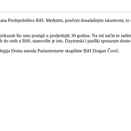
na Predsjedništva BiH. Međutim, poučeni dosadašnjim iskustvom, to u r
.
azati što smo postigli u posljednjih 30 godina. Na isti način to radimo 
h do onih u BiH, stanovište je isto. Daytonski i pariški sporazum donio j
legija Doma naroda Parlamentarne skupštine BiH Dragan Čović.