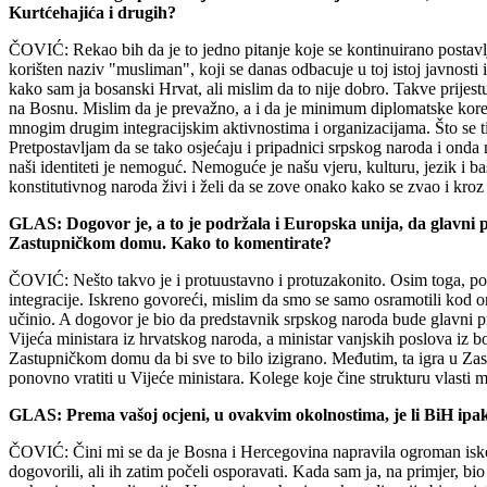
Kurtćehajića i drugih?
ČOVIĆ: Rekao bih da je to jedno pitanje koje se kontinuirano postavlja 
korišten naziv "musliman", koji se danas odbacuje u toj istoj javnosti
kako sam ja bosanski Hrvat, ali mislim da to nije dobro. Takve prijes
na Bosnu. Mislim da je prevažno, a i da je minimum diplomatske korektn
mnogim drugim integracijskim aktivnostima i organizacijama. Što se t
Pretpostavljam da se tako osjećaju i pripadnici srpskog naroda i onda
naši identiteti je nemoguć. Nemoguće je našu vjeru, kulturu, jezik i 
konstitutivnog naroda živi i želi da se zove onako kako se zvao i kroz
GLAS: Dogovor je, a to je podržala i Europska unija, da glavni p
Zastupničkom domu. Kako to komentirate?
ČOVIĆ: Nešto takvo je i protuustavno i protuzakonito. Osim toga, post
integracije. Iskreno govoreći, mislim da smo se samo osramotili kod o
učinio. A dogovor je bio da predstavnik srpskog naroda bude glavni p
Vijeća ministara iz hrvatskog naroda, a ministar vanjskih poslova iz b
Zastupničkom domu da bi sve to bilo izigrano. Međutim, ta igra u Zast
ponovno vratiti u Vijeće ministara. Kolege koje čine strukturu vlasti
GLAS: Prema vašoj ocjeni, u ovakvim okolnostima, je li BiH ip
ČOVIĆ: Čini mi se da je Bosna i Hercegovina napravila ogroman iskor
dogovorili, ali ih zatim počeli osporavati. Kada sam ja, na primjer, bi