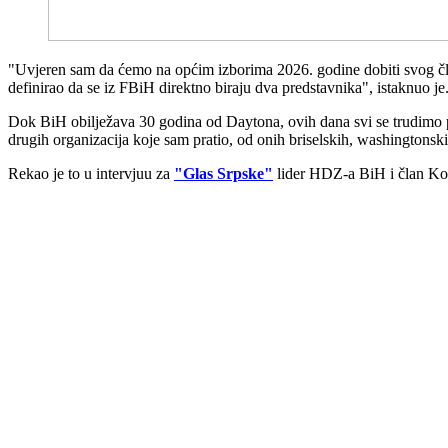
"Uvjeren sam da ćemo na općim izborima 2026. godine dobiti svog čla
definirao da se iz FBiH direktno biraju dva predstavnika", istaknuo je
Dok BiH obilježava 30 godina od Daytona, ovih dana svi se trudimo prik
drugih organizacija koje sam pratio, od onih briselskih, washingtonski
Rekao je to u intervjuu za
"Glas Srpske"
lider HDZ-a BiH i član Ko