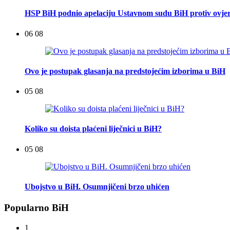
HSP BiH podnio apelaciju Ustavnom sudu BiH protiv ovje
06 08
Ovo je postupak glasanja na predstojećim izborima u BiH
05 08
Koliko su doista plaćeni liječnici u BiH?
05 08
Ubojstvo u BiH. Osumnjičeni brzo uhićen
Popularno BiH
1