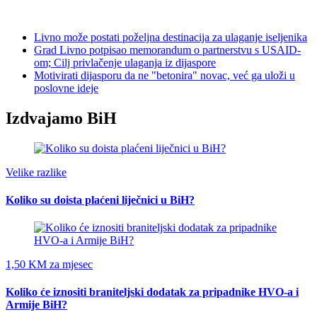
Livno može postati poželjna destinacija za ulaganje iseljenika
Grad Livno potpisao memorandum o partnerstvu s USAID-
om; Cilj privlačenje ulaganja iz dijaspore
Motivirati dijasporu da ne "betonira" novac, već ga uloži u
poslovne ideje
Izdvajamo BiH
Velike razlike
Koliko su doista plaćeni liječnici u BiH?
1,50 KM za mjesec
Koliko će iznositi braniteljski dodatak za pripadnike HVO-a i
Armije BiH?