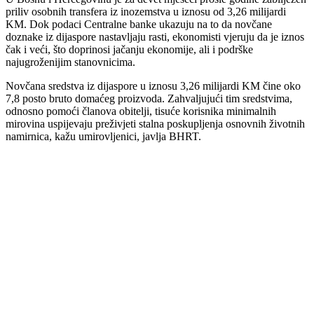
priliv osobnih transfera iz inozemstva u iznosu od 3,26 milijardi
KM. Dok podaci Centralne banke ukazuju na to da novčane
doznake iz dijaspore nastavljaju rasti, ekonomisti vjeruju da je iznos
čak i veći, što doprinosi jačanju ekonomije, ali i podrške
najugroženijim stanovnicima.
Novčana sredstva iz dijaspore u iznosu 3,26 milijardi KM čine oko
7,8 posto bruto domaćeg proizvoda. Zahvaljujući tim sredstvima,
odnosno pomoći članova obitelji, tisuće korisnika minimalnih
mirovina uspijevaju preživjeti stalna poskupljenja osnovnih životnih
namirnica, kažu umirovljenici, javlja BHRT.