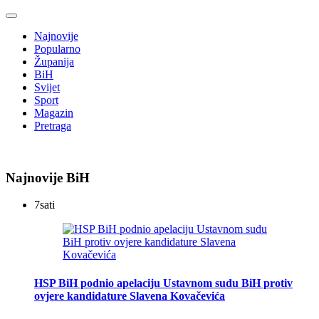
Najnovije
Popularno
Županija
BiH
Svijet
Sport
Magazin
Pretraga
Najnovije BiH
7
sati
HSP BiH podnio apelaciju Ustavnom sudu BiH protiv
ovjere kandidature Slavena Kovačevića