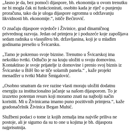
„Jasno je da, bez pomoći dijaspore, bh. ekonomija u ovom trenutku
ne bi mogla čak ni funkcionirati, osobito kada je riječ o punjenju
proračuna, tako da je uloga dijaspore ogromna u održavanju
likvidnosti bh. ekonomije.“, ističe Bećirović.
O značaju dijaspore svjedoče i Živinice, grad dinamičnog
privrednog razvoja. Jedan od primjera je i poduzeće koje zapošljava
sedam radnika u vlasništvu bh. državljanina, koji je u mlađim
godinama preselio u Švicarsku.
„Tamo je pokrenuo svoje biznise. Trenutno u Švicarskoj ima
nekoliko tvrtki. Odlučio je na kraju uložiti u svoju domovinu.
Kontaktirao je svoje prijatelje iz domovine i prenio svoj biznis iz
Švicarske u BiH što se tiče solarnih panela.“ , kaže projekt
menadžer u tvrtki Mahir Šmigalović.
„Osobno smatram da sve razine vlasti moraju uložiti dodatnu
energiju za institucionalno jačanje sa našom dijasporom. To je
izuzetno potentan resurs koji moramo znati na najbolji način
koristiti. Mi u Živinicama imamo puno pozitivnih primjera.“, kaže
gradonačelnik Živinica Began Muhić.
Službeni podaci o tome iz kojih zemalja ima najviše priliva ne
postoje, ali je sigurno da su to one u kojima je bh. dijaspora
najprisutnija.