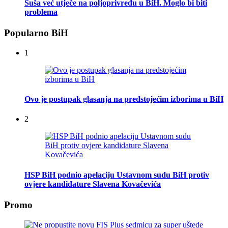
Suša već utječe na poljoprivredu u BiH. Moglo bi biti
problema
Popularno BiH
1
Ovo je postupak glasanja na predstojećim izborima u BiH
2
HSP BiH podnio apelaciju Ustavnom sudu BiH protiv
ovjere kandidature Slavena Kovačevića
Promo