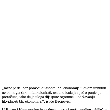
„Jasno je da, bez pomoći dijaspore, bh. ekonomija u ovom trenutku
ne bi mogla čak ni funkcionirati, osobito kada je riječ o punjenju
proračuna, tako da je uloga dijaspore ogromna u održavanju
likvidnosti bh. ekonomije.“, ističe Bećirović.
U Bosnu i Hercegovinu je za devet mjeseci prošle godine zabilježen