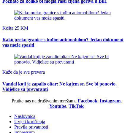
Poznato za koliko bi mogla rasti cijena goriva u BiH
Košta 25 KM
Kako preko granice s tuđim automobilom? Jedan dokument
vas može spasiti
Kaže da je sve prevara
Vandal koji je zapalio oltar: Ne kajem se. Sve bi ponovio.
Vidjelice su prevaranti
Pratite nas na društvenim mrežama
Facebook
,
Instagram
,
Youtube
,
TikTok
Naslovnica
Uvjeti korištenja
Pravila privatnosti
Impressum