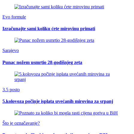
Evo formule
Izračunajte sami koliku ćete mirovinu primati
Sarajevo
Punac nožem usmrtio 28-godišnjeg zeta
3.5 posto
5.kolovoza počinje isplata uvećanih mirovina za srpanj
Što je označavanje?