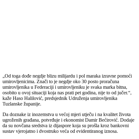
„Od toga dođe negdje blizu milijardu i pol maraka izravne pomoći
umirovljenicima. Znači to je negdje oko 30 posto proračuna
umirovljenika u Federaciji i umirovljeniku je svaka marka bitna,
osobito u ovoj situaciji koja nas prati pet godina, nije to od jučer.“,
kaže Haso Halilović, predsjednik Udruženja umirovljenika
Tuzlanske županije.
Da doznake iz inozemstva u većoj mjeri utječu i na kvalitet života
ugroženih građana, potvrđuje i ekonomist Damir Bećirović. Dodaje
da su novčana sredstva iz dijaspore koja su prošla kroz bankovni
sustav vjerojatno i dvostruko veća od evidentiranog iznosa.