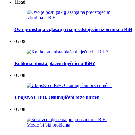
11
sati
Ovo je postupak glasanja na predstojećim izborima u BiH
05 08
Koliko su doista plaćeni liječnici u BiH?
05 08
Ubojstvo u BiH. Osumnjičeni brzo uhićen
05 08