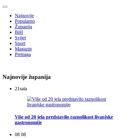
Najnovije
Popularno
Županija
BiH
Svijet
Sport
Magazin
Pretraga
Najnovije županija
21
sata
Više od 20 jela predstavilo raznolikost livanjske
gastronomije
08 08