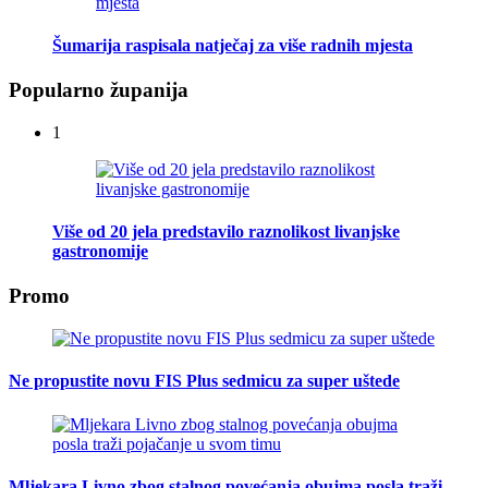
Šumarija raspisala natječaj za više radnih mjesta
Popularno županija
1
Više od 20 jela predstavilo raznolikost livanjske
gastronomije
Promo
Ne propustite novu FIS Plus sedmicu za super uštede
Mljekara Livno zbog stalnog povećanja obujma posla traži