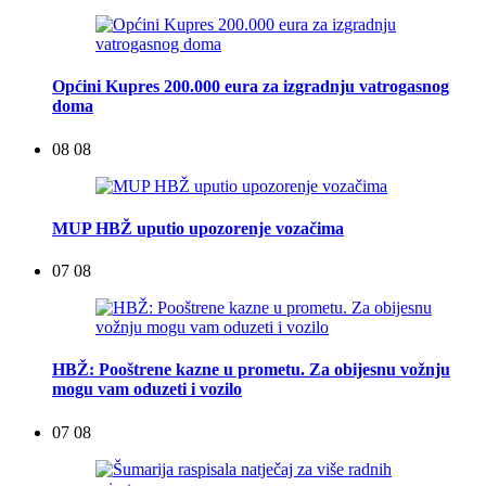
Općini Kupres 200.000 eura za izgradnju vatrogasnog
doma
08 08
MUP HBŽ uputio upozorenje vozačima
07 08
HBŽ: Pooštrene kazne u prometu. Za obijesnu vožnju
mogu vam oduzeti i vozilo
07 08