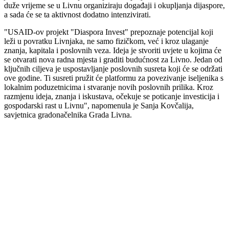
duže vrijeme se u Livnu organiziraju događaji i okupljanja dijaspore,
a sada će se ta aktivnost dodatno intenzivirati.
"USAID-ov projekt "Diaspora Invest" prepoznaje potencijal koji
leži u povratku Livnjaka, ne samo fizičkom, već i kroz ulaganje
znanja, kapitala i poslovnih veza. Ideja je stvoriti uvjete u kojima će
se otvarati nova radna mjesta i graditi budućnost za Livno. Jedan od
ključnih ciljeva je uspostavljanje poslovnih susreta koji će se održati
ove godine. Ti susreti pružit će platformu za povezivanje iseljenika s
lokalnim poduzetnicima i stvaranje novih poslovnih prilika. Kroz
razmjenu ideja, znanja i iskustava, očekuje se poticanje investicija i
gospodarski rast u Livnu", napomenula je Sanja Kovčalija,
savjetnica gradonačelnika Grada Livna.