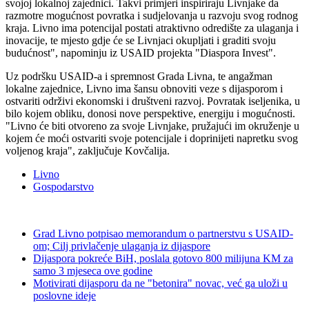
svojoj lokalnoj zajednici. Takvi primjeri inspiriraju Livnjake da
razmotre mogućnost povratka i sudjelovanja u razvoju svog rodnog
kraja. Livno ima potencijal postati atraktivno odredište za ulaganja i
inovacije, te mjesto gdje će se Livnjaci okupljati i graditi svoju
budućnost", napominju iz USAID projekta "Diaspora Invest".
Uz podršku USAID-a i spremnost Grada Livna, te angažman
lokalne zajednice, Livno ima šansu obnoviti veze s dijasporom i
ostvariti održivi ekonomski i društveni razvoj. Povratak iseljenika, u
bilo kojem obliku, donosi nove perspektive, energiju i mogućnosti.
"Livno će biti otvoreno za svoje Livnjake, pružajući im okruženje u
kojem će moći ostvariti svoje potencijale i doprinijeti napretku svog
voljenog kraja", zaključuje Kovčalija.
Livno
Gospodarstvo
Grad Livno potpisao memorandum o partnerstvu s USAID-
om; Cilj privlačenje ulaganja iz dijaspore
Dijaspora pokreće BiH, poslala gotovo 800 milijuna KM za
samo 3 mjeseca ove godine
Motivirati dijasporu da ne "betonira" novac, već ga uloži u
poslovne ideje