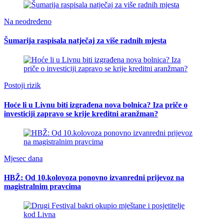
Na neodređeno
Šumarija raspisala natječaj za više radnih mjesta
Postoji rizik
Hoće li u Livnu biti izgrađena nova bolnica? Iza priče o
investiciji zapravo se krije kreditni aranžman?
Mjesec dana
HBŽ: Od 10.kolovoza ponovno izvanredni prijevoz na
magistralnim pravcima