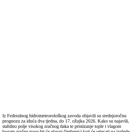
Iz Federalnog hidrometeorološkog zavoda objavili su srednjoročnu
prognozu za iduća dva tjedna, do 17. ožujka 2026. Kako su najavili,
stabilno polje visokog zračnog tlaka te pristizanje tople i vlagom
bogate zračne mase bit će glavni čimbenici koji će utjecati na izglede