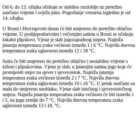
Od 6. do 13. ožujka očekuje se stabilno razdoblje uz pretežno
sunčano vrijeme i svježa jutra. Pogoršanje vremena izgledno je od
14. ožujka.
U Bosni i Hercegovini danas će biti umjereno do pretežito oblačno
vrijeme. U poslijepodnevnim i večernjim satima u Bosni se očekuju
lokalni pljuskovi. Vjetar je slab jugozapadnog smjera. Najniža
jutarnja temperatura zraka većinom između 1 i 6 °C. Najviša dnevna
temperatura zraka uglavnom između 12 i 18 °C.
Sutra će biti umjereno do pretežno oblačno i nestabilno vrijeme s
kišom i pljuskovima. Vjetar je slab, u jutarnjim satima jugo koje će
promijeniti smjer na sjever i sjeveroistok. Najniža jutarnja
temperatura zraka većinom između 2 i 7 °C. Najviša dnevna
temperatura zraka uglavnom između 10 i 16 °C. U petak sunčano uz
malu do umjerenu naoblaku. Vjetar slab istočnog i sjeveroistočnog
smjera. Najniža jutarnja temperatura zraka većinom će biti između 1
i 5, na jugu zemlje do 7 °C. Najviša dnevna temperatura zraka
uglavnom između 13 i 18. °C.