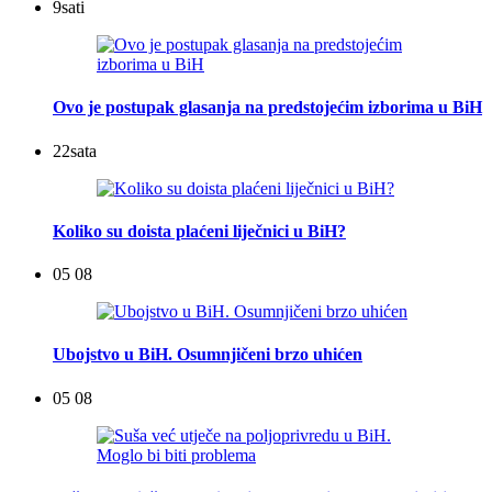
9
sati
Ovo je postupak glasanja na predstojećim izborima u BiH
22
sata
Koliko su doista plaćeni liječnici u BiH?
05 08
Ubojstvo u BiH. Osumnjičeni brzo uhićen
05 08