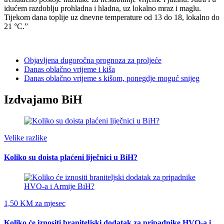
idućem razdoblju prohladna i hladna, uz lokalno mraz i maglu.
Tijekom dana toplije uz dnevne temperature od 13 do 18, lokalno do
21 °C.”
Objavljena dugoročna prognoza za proljeće
Danas oblačno vrijeme i kiša
Danas oblačno vrijeme s kišom, ponegdje moguć snijeg
Izdvajamo BiH
Velike razlike
Koliko su doista plaćeni liječnici u BiH?
1,50 KM za mjesec
Koliko će iznositi braniteljski dodatak za pripadnike HVO-a i