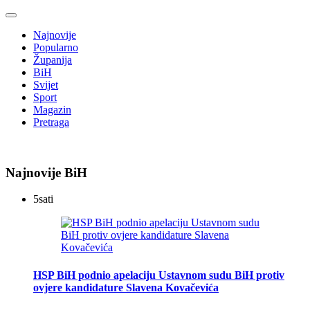
Najnovije
Popularno
Županija
BiH
Svijet
Sport
Magazin
Pretraga
Najnovije BiH
5
sati
HSP BiH podnio apelaciju Ustavnom sudu BiH protiv
ovjere kandidature Slavena Kovačevića