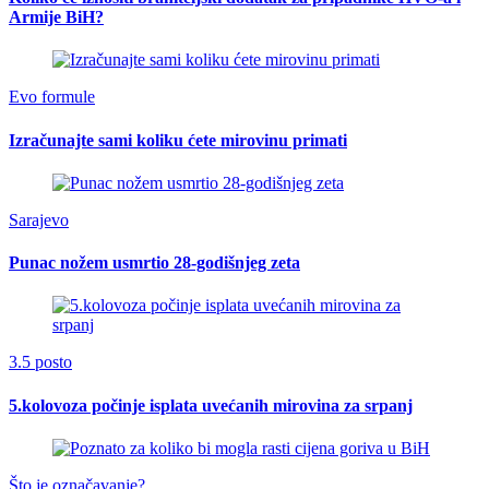
Armije BiH?
Evo formule
Izračunajte sami koliku ćete mirovinu primati
Sarajevo
Punac nožem usmrtio 28-godišnjeg zeta
3.5 posto
5.kolovoza počinje isplata uvećanih mirovina za srpanj
Što je označavanje?