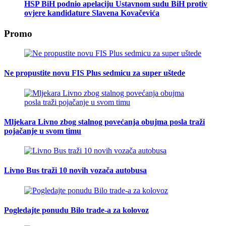
HSP BiH podnio apelaciju Ustavnom sudu BiH protiv
ovjere kandidature Slavena Kovačevića
Promo
Ne propustite novu FIS Plus sedmicu za super uštede
Mljekara Livno zbog stalnog povećanja obujma posla traži
pojačanje u svom timu
Livno Bus traži 10 novih vozača autobusa
Pogledajte ponudu Bilo trade-a za kolovoz