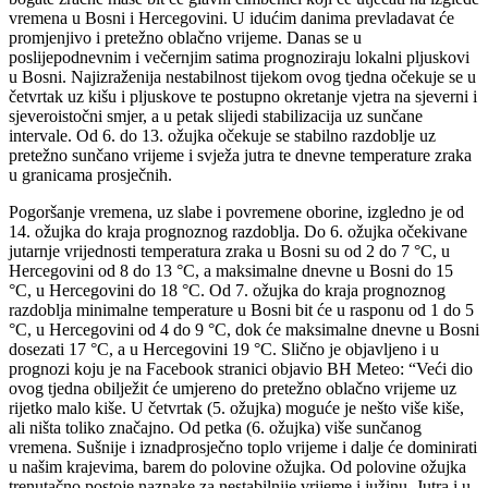
vremena u Bosni i Hercegovini. U idućim danima prevladavat će
promjenjivo i pretežno oblačno vrijeme. Danas se u
poslijepodnevnim i večernjim satima prognoziraju lokalni pljuskovi
u Bosni. Najizraženija nestabilnost tijekom ovog tjedna očekuje se u
četvrtak uz kišu i pljuskove te postupno okretanje vjetra na sjeverni i
sjeveroistočni smjer, a u petak slijedi stabilizacija uz sunčane
intervale. Od 6. do 13. ožujka očekuje se stabilno razdoblje uz
pretežno sunčano vrijeme i svježa jutra te dnevne temperature zraka
u granicama prosječnih.
Pogoršanje vremena, uz slabe i povremene oborine, izgledno je od
14. ožujka do kraja prognoznog razdoblja. Do 6. ožujka očekivane
jutarnje vrijednosti temperatura zraka u Bosni su od 2 do 7 °C, u
Hercegovini od 8 do 13 °C, a maksimalne dnevne u Bosni do 15
°C, u Hercegovini do 18 °C. Od 7. ožujka do kraja prognoznog
razdoblja minimalne temperature u Bosni bit će u rasponu od 1 do 5
°C, u Hercegovini od 4 do 9 °C, dok će maksimalne dnevne u Bosni
dosezati 17 °C, a u Hercegovini 19 °C. Slično je objavljeno i u
prognozi koju je na Facebook stranici objavio BH Meteo: “Veći dio
ovog tjedna obilježit će umjereno do pretežno oblačno vrijeme uz
rijetko malo kiše. U četvrtak (5. ožujka) moguće je nešto više kiše,
ali ništa toliko značajno. Od petka (6. ožujka) više sunčanog
vremena. Sušnije i iznadprosječno toplo vrijeme i dalje će dominirati
u našim krajevima, barem do polovine ožujka. Od polovine ožujka
trenutačno postoje naznake za nestabilnije vrijeme i južinu. Jutra i u