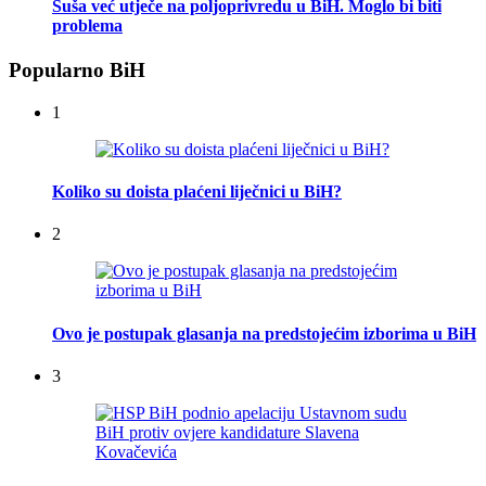
Suša već utječe na poljoprivredu u BiH. Moglo bi biti
problema
Popularno BiH
1
Koliko su doista plaćeni liječnici u BiH?
2
Ovo je postupak glasanja na predstojećim izborima u BiH
3