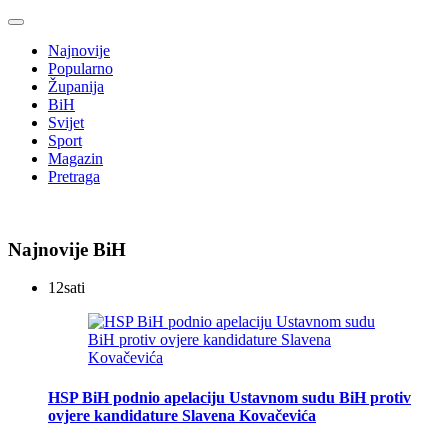
Najnovije
Popularno
Županija
BiH
Svijet
Sport
Magazin
Pretraga
Najnovije BiH
12
sati
HSP BiH podnio apelaciju Ustavnom sudu BiH protiv
ovjere kandidature Slavena Kovačevića