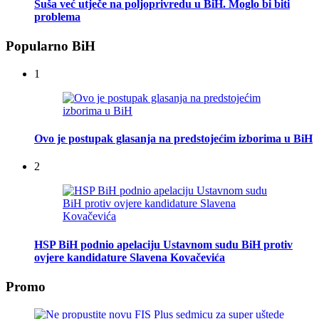
Suša već utječe na poljoprivredu u BiH. Moglo bi biti
problema
Popularno BiH
1
Ovo je postupak glasanja na predstojećim izborima u BiH
2
HSP BiH podnio apelaciju Ustavnom sudu BiH protiv
ovjere kandidature Slavena Kovačevića
Promo