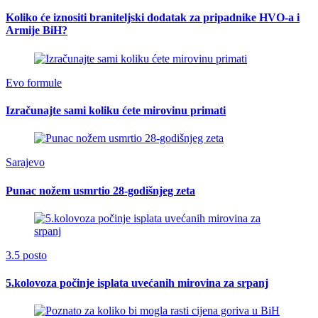
Koliko će iznositi braniteljski dodatak za pripadnike HVO-a i
Armije BiH?
Evo formule
Izračunajte sami koliku ćete mirovinu primati
Sarajevo
Punac nožem usmrtio 28-godišnjeg zeta
3.5 posto
5.kolovoza počinje isplata uvećanih mirovina za srpanj