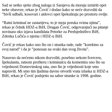
Sad se netko sjetio zbog naloga iz Sarajeva da moraju izmiriti opet
neke obaveze, rekao je Čović i dodao kako se neće dozvoliti da
”bivši udbaši, kosovari i aidovci opet špekuliraju po prostoru ovdje.
“Ratni kriminal ne zastarijeva, to je moja poruka svima njima”,
rekao je čelnik HDZ-a BiH, Dragan Čović, odgovarajući na pitanje
novinara oko izjava kandidata Petorke za Predsjedništvo BiH,
Zdenka Lučića o njemu i HDZ-u BiH.
Čović je rekao kako ono što on i stranka rade, rade ”korektno za
svoj narod” i da je ”ponosan na svaki dan svog života”.
Naravno da nećemo nikom dozvoliti, posebno nekom šverceru,
špekulantu, ratnom profiteru i kriminalcu da komentira ono što su
vrijednosti Domovinskog rata, ono što je vrijednosti koje smo
napravili. Mi smo tim ljudima davno otvorili vrata izlaska iz HDZ-a
BiH, rekao je Čović podsjetio na sabor stranke iz 1998. godine.