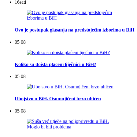
16
sati
Ovo je postupak glasanja na predstojećim izborima u BiH
05 08
Koliko su doista plaćeni liječnici u BiH?
05 08
Ubojstvo u BiH. Osumnjičeni brzo uhićen
05 08