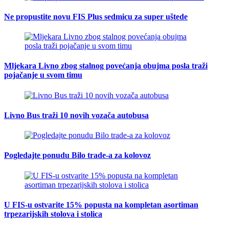
Ne propustite novu FIS Plus sedmicu za super uštede
Mljekara Livno zbog stalnog povećanja obujma posla traži
pojačanje u svom timu
Livno Bus traži 10 novih vozača autobusa
Pogledajte ponudu Bilo trade-a za kolovoz
U FIS-u ostvarite 15% popusta na kompletan asortiman
trpezarijskih stolova i stolica