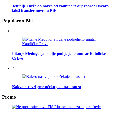
Jeftinije i brže do novca od rodbine iz dijaspore? Uskoro
lakši transfer novca u BiH
Popularno BiH
1
Pitanje Međugorja i dalje podijeljeno unutar Katoličke
Crkve
2
Kakvo nas vrijeme očekuje danas i sutra
Promo