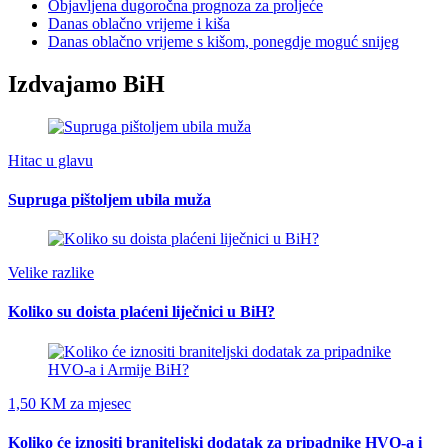
Objavljena dugoročna prognoza za proljeće
Danas oblačno vrijeme i kiša
Danas oblačno vrijeme s kišom, ponegdje moguć snijeg
Izdvajamo BiH
Hitac u glavu
Supruga pištoljem ubila muža
Velike razlike
Koliko su doista plaćeni liječnici u BiH?
1,50 KM za mjesec
Koliko će iznositi braniteljski dodatak za pripadnike HVO-a i