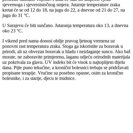
sjevernoga i sjeveroistočnog smjera. Jutarnje temperature zraka
kretat će se od 12 do 18, na jugu do 22, a dnevne od 21 do 27, na
jugu do 31 °C.
U Sarajevu će biti sunčano. Jutaranja temperatura oko 13, a dnevna
oko 23 °C.
I vikend pred nama donosi obilje pravog ljetnog vremena uz
ponovni rast temperatura zraka. Stoga ga iskoristite za boravak u
prirodi, ali uz obvezan boravak u hladu i neizlaganje suncu. Ako baš
morate, ne zaboravite primjerenu, laganu odjeću orirodnih materijala
uz pokrivala za glavu. UV indeks bit će visok u najtoplijem dijelu
dana. Pijte puno tekućine, a kronični bolesnici trebaju se pridržavati
propisane terapije. Vrućine su posebno opasne, osim za kronične
bolesnike, i za starije, djecu te trudnice.