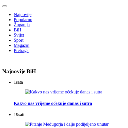
Najnovije
Popularno
Županija
BiH
Svijet
Sport
Magazin
Pretraga
Najnovije BiH
1
sata
Kakvo nas vrijeme očekuje danas i sutra
19
sati