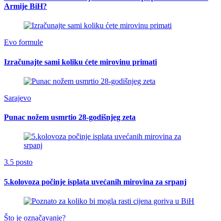
Armije BiH?
Evo formule
Izračunajte sami koliku ćete mirovinu primati
Sarajevo
Punac nožem usmrtio 28-godišnjeg zeta
3.5 posto
5.kolovoza počinje isplata uvećanih mirovina za srpanj
Što je označavanje?