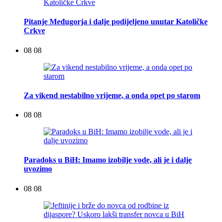
Pitanje Međugorja i dalje podijeljeno unutar Katoličke
Crkve
08 08
Za vikend nestabilno vrijeme, a onda opet po starom
08 08
Paradoks u BiH: Imamo izobilje vode, ali je i dalje
uvozimo
08 08