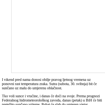
I vikend pred nama donosi obilje pravog ljetnog vremena uz
ponovni rast temperatura zraka. Sutra (subota, 30. svibnja) bit će
sunčano uz malu do umjerenu oblačnost.
Tko voli sunce i vrućine, i danas će doći na svoje. Prema prognozi
Federalnog hidrometeorološkog zavoda, danas (petak) u BiH će biti
pretežito sunčano vrijeme. Puhat će slab do umjeren vjetar