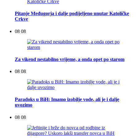
Pitanje Međugorja i dalje podijeljeno unutar Katoličke
Crkve
08 08
Za vikend nestabilno vrijeme, a onda opet po starom
08 08
Paradoks u BiH: Imamo izobilje vode, ali je i dalje
uvozimo
08 08