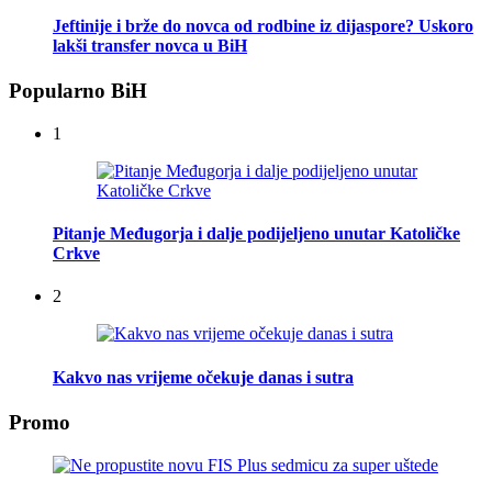
Jeftinije i brže do novca od rodbine iz dijaspore? Uskoro
lakši transfer novca u BiH
Popularno BiH
1
Pitanje Međugorja i dalje podijeljeno unutar Katoličke
Crkve
2
Kakvo nas vrijeme očekuje danas i sutra
Promo