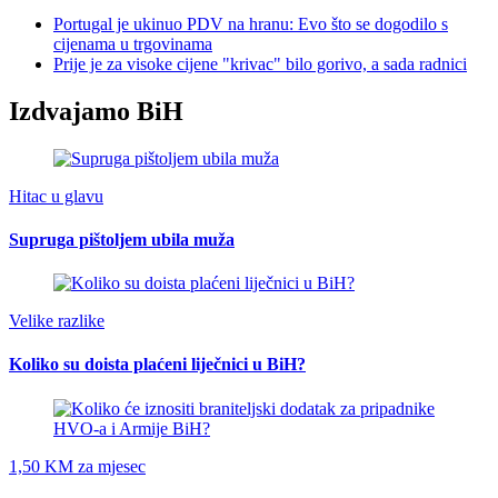
Portugal je ukinuo PDV na hranu: Evo što se dogodilo s
cijenama u trgovinama
Prije je za visoke cijene "krivac" bilo gorivo, a sada radnici
Izdvajamo BiH
Hitac u glavu
Supruga pištoljem ubila muža
Velike razlike
Koliko su doista plaćeni liječnici u BiH?
1,50 KM za mjesec