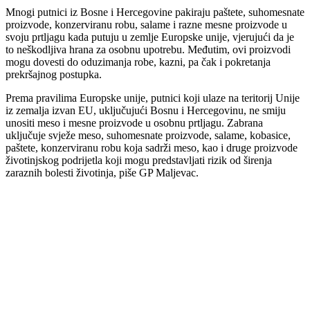
Mnogi putnici iz Bosne i Hercegovine pakiraju paštete, suhomesnate
proizvode, konzerviranu robu, salame i razne mesne proizvode u
svoju prtljagu kada putuju u zemlje Europske unije, vjerujući da je
to neškodljiva hrana za osobnu upotrebu. Međutim, ovi proizvodi
mogu dovesti do oduzimanja robe, kazni, pa čak i pokretanja
prekršajnog postupka.
Prema pravilima Europske unije, putnici koji ulaze na teritorij Unije
iz zemalja izvan EU, uključujući Bosnu i Hercegovinu, ne smiju
unositi meso i mesne proizvode u osobnu prtljagu. Zabrana
uključuje svježe meso, suhomesnate proizvode, salame, kobasice,
paštete, konzerviranu robu koja sadrži meso, kao i druge proizvode
životinjskog podrijetla koji mogu predstavljati rizik od širenja
zaraznih bolesti životinja, piše GP Maljevac.