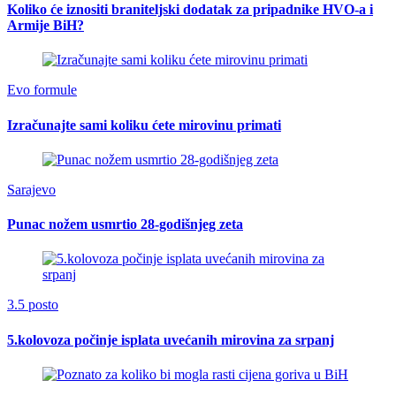
Koliko će iznositi braniteljski dodatak za pripadnike HVO-a i
Armije BiH?
Evo formule
Izračunajte sami koliku ćete mirovinu primati
Sarajevo
Punac nožem usmrtio 28-godišnjeg zeta
3.5 posto
5.kolovoza počinje isplata uvećanih mirovina za srpanj