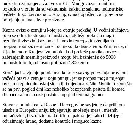
može biti zabranjena za uvoz u EU. Mnogi vozači i putnici
pogrešno vjeruju da su vakuumski pakirane salame, industrijske
paštete ili konzervirana roba iz trgovina dopušteni, ali pravila se
primjenjuju i na takve proizvode.
Kazne ovise o zemlji u kojoj se otkrije prekršaj. U većini slučajeva
roba se odmah oduzima i uništava, dok teži prekršaji mogu
rezultirati visokim kaznama. U nekim europskim zemljama
propisane su kazne u iznosu od nekoliko tisuća eura. Primjerice, u
Ujedinjenom Kraljevstvu putnici koji prekrše pravila o uvozu
zabranjenih mesnih proizvoda mogu biti kažnjeni s do 5000
britanskih funti, odnosno približno 5800 eura.
Stručnjaci savjetuju putnicima da prije svakog putovanja provjere
važeća pravila zemlje u koju putuju, jer se propisi mogu mijenjati
ovisno o epidemiološkoj situaciji i mjerama zaštite životinja. Ono što
se na prvi pogled čini kao nekoliko bezopasnih pašteta ili komad
domaće salame može postati skup problem na granici.
Stoga se putnicima iz Bosne i Hercegovine savjetuje da prilikom
ulaska u Europsku uniju izbjegavaju unošenje mesa i mesnih
prerađevina, bez obzira na količinu i pakiranje, kako bi izbjegli
oduzimanje hrane, dodatne kontrole i moguće kazne.