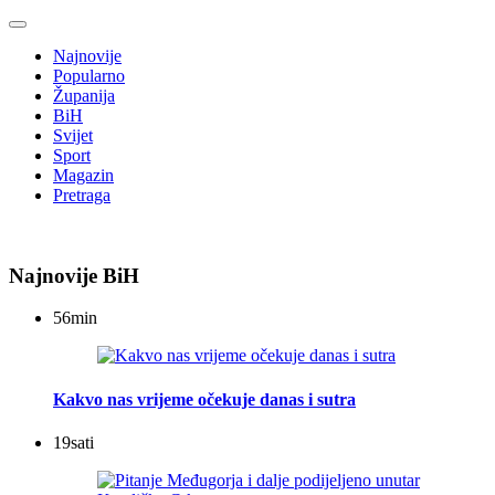
Najnovije
Popularno
Županija
BiH
Svijet
Sport
Magazin
Pretraga
Najnovije BiH
56
min
Kakvo nas vrijeme očekuje danas i sutra
19
sati