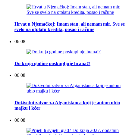
Hrvat u Njemačkoj: Imam stan, ali nemam mir. Sve se
svelo na otplatu kredita, posao i račune
06 08
Do kraja godine poskupljuje hrana!?
06 08
Doživotni zatvor za Afganistanca koji je autom ubio
majku i kćer
06 08