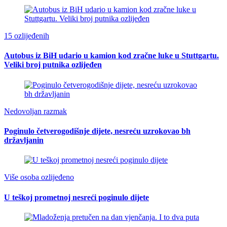
15 ozlijeđenih
Autobus iz BiH udario u kamion kod zračne luke u Stuttgartu.
Veliki broj putnika ozlijeđen
Nedovoljan razmak
Poginulo četverogodišnje dijete, nesreću uzrokovao bh
državljanin
Više osoba ozlijeđeno
U teškoj prometnoj nesreći poginulo dijete