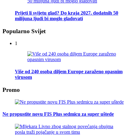
Prijeti li svijetu glad? Do kraja 2027. dodatnih 50
milijuna ljudi bi moglo gladovati
Popularno Svijet
1
Više od 240 osoba diljem Europe zaraženo opasnim
virusom
Promo
Ne propustite novu FIS Plus sedmicu za super uštede