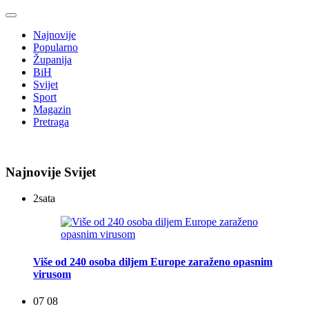
Najnovije
Popularno
Županija
BiH
Svijet
Sport
Magazin
Pretraga
Najnovije Svijet
2
sata
Više od 240 osoba diljem Europe zaraženo opasnim
virusom
07 08