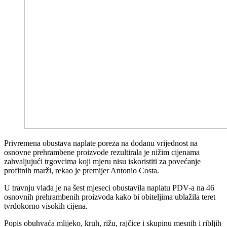
Privremena obustava naplate poreza na dodanu vrijednost na
osnovne prehrambene proizvode rezultirala je nižim cijenama
zahvaljujući trgovcima koji mjeru nisu iskoristiti za povećanje
profitnih marži, rekao je premijer Antonio Costa.
U travnju vlada je na šest mjeseci obustavila naplatu PDV-a na 46
osnovnih prehrambenih proizvoda kako bi obiteljima ublažila teret
tvrdokorno visokih cijena.
Popis obuhvaća mlijeko, kruh, rižu, rajčice i skupinu mesnih i ribljih