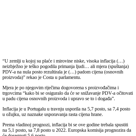
“U zemlji u kojoj su plaće i mirovine niske, visoka inflacija (…)
neizbježno je teško pogodila primanja ljudi… ali mjera (spuštanja)
PDV-a na nula posto rezultirala je (…) padom cijena (osnovnih
proizvoda)” rekao je Costa u parlamentu.
Mjera je po njegovim riječima dogovorena s proizvođačima i
trgovcima “kako bi se osiguralo da će se snižavanje PDV-a očitovati
u padu cijena osnovnih proizvoda i upravo se to i događa”.
Inflacija je u Portugalu u travnju usporila na 5,7 posto, sa 7,4 posto
u ožujku, uz naznake usporavanja rasta cijena hrane.
Prema vladinoj prognozi, inflacija bi se ove godine trebala spustiti
na 5,1 posto, sa 7,8 posto u 2022. Europska komisija prognozira da
će dosegnuti 5,6 posto.