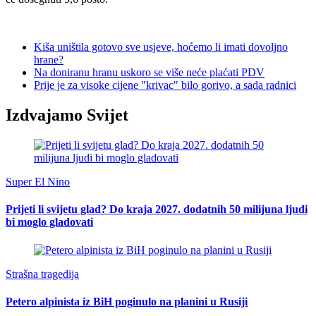
Kiša uništila gotovo sve usjeve, hoćemo li imati dovoljno
hrane?
Na doniranu hranu uskoro se više neće plaćati PDV
Prije je za visoke cijene "krivac" bilo gorivo, a sada radnici
Izdvajamo Svijet
Super El Nino
Prijeti li svijetu glad? Do kraja 2027. dodatnih 50 milijuna ljudi
bi moglo gladovati
Strašna tragedija
Petero alpinista iz BiH poginulo na planini u Rusiji