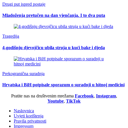
Drugi put ispred postaje
Mladoženja pretučen na dan vjenčanja. I to dva puta
Tragedija
4-godišnju djevojčicu ubila struja u kući bake i djeda
Prekogranična suradnja
Hrvatska i BiH potpisale sporazum o suradnji u hitnoj medicini
Pratite nas na društvenim mrežama
Facebook
,
Instagram
,
Youtube
,
TikTok
Naslovnica
Uvjeti korištenja
Pravila privatnosti
Impressum