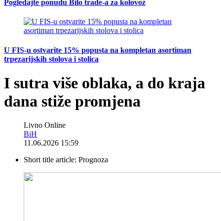
Pogledajte ponudu Bilo trade-a za kolovoz
U FIS-u ostvarite 15% popusta na kompletan asortiman
trpezarijskih stolova i stolica
I sutra više oblaka, a do kraja
dana stiže promjena
Livno Online
BiH
11.06.2026 15:59
Short title article:
Prognoza