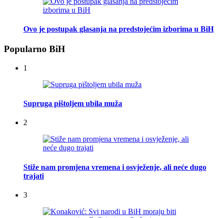
Ovo je postupak glasanja na predstojećim izborima u BiH
Popularno BiH
1
Supruga pištoljem ubila muža
2
Stiže nam promjena vremena i osvježenje, ali neće dugo
trajati
3