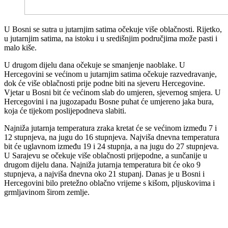
U Bosni se sutra u jutarnjim satima očekuje više oblačnosti. Rijetko,
u jutarnjim satima, na istoku i u središnjim područjima može pasti i
malo kiše.
U drugom dijelu dana očekuje se smanjenje naoblake. U
Hercegovini se većinom u jutarnjim satima očekuje razvedravanje,
dok će više oblačnosti prije podne biti na sjeveru Hercegovine.
Vjetar u Bosni bit će većinom slab do umjeren, sjevernog smjera. U
Hercegovini i na jugozapadu Bosne puhat će umjereno jaka bura,
koja će tijekom poslijepodneva slabiti.
Najniža jutarnja temperatura zraka kretat će se većinom između 7 i
12 stupnjeva, na jugu do 16 stupnjeva. Najviša dnevna temperatura
bit će uglavnom između 19 i 24 stupnja, a na jugu do 27 stupnjeva.
U Sarajevu se očekuje više oblačnosti prijepodne, a sunčanije u
drugom dijelu dana. Najniža jutarnja temperatura bit će oko 9
stupnjeva, a najviša dnevna oko 21 stupanj. Danas je u Bosni i
Hercegovini bilo pretežno oblačno vrijeme s kišom, pljuskovima i
grmljavinom širom zemlje.