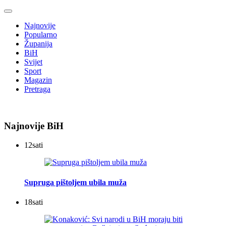
Najnovije
Popularno
Županija
BiH
Svijet
Sport
Magazin
Pretraga
Najnovije BiH
12
sati
Supruga pištoljem ubila muža
18
sati