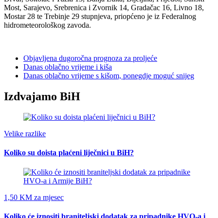
Most, Sarajevo, Srebrenica i Zvornik 14, Gradačac 16, Livno 18,
Mostar 28 te Trebinje 29 stupnjeva, priopćeno je iz Federalnog
hidrometeorološkog zavoda.
Objavljena dugoročna prognoza za proljeće
Danas oblačno vrijeme i kiša
Danas oblačno vrijeme s kišom, ponegdje moguć snijeg
Izdvajamo BiH
Velike razlike
Koliko su doista plaćeni liječnici u BiH?
1,50 KM za mjesec
Koliko će iznositi braniteljski dodatak za pripadnike HVO-a i