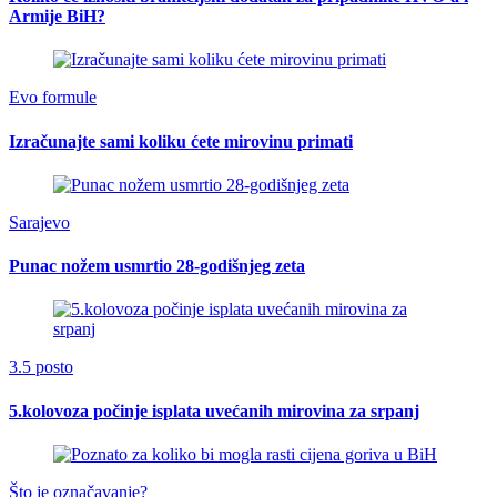
Armije BiH?
Evo formule
Izračunajte sami koliku ćete mirovinu primati
Sarajevo
Punac nožem usmrtio 28-godišnjeg zeta
3.5 posto
5.kolovoza počinje isplata uvećanih mirovina za srpanj
Što je označavanje?