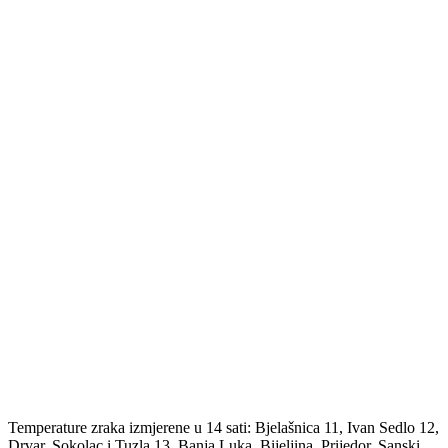
Temperature zraka izmjerene u 14 sati: Bjelašnica 11, Ivan Sedlo 12,
Drvar, Sokolac i Tuzla 13, Banja Luka, Bijeljina, Prijedor, Sanski