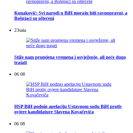
Konaković: Svi narodi u BiH moraju biti ravnopravni, a
Bošnjaci su oštećeni
23
sata
Stiže nam promjena vremena i osvježenje, ali neće dugo
trajati
06 08
HSP BiH podnio apelaciju Ustavnom sudu BiH protiv
ovjere kandidature Slavena Kovačevića
06 08