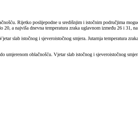
čnošću. Rijetko poslijepodne u središnjim i istočnim područjima moguć 
do 20, a najviša dnevna temperatura zraka uglavnom između 26 i 31, na
Vjetar slab istočnog i sjeveroistočnog smjera. Jutarnja temperatura zr
do umjerenom oblačnošću. Vjetar slab istočnog i sjeveroistočnog smjer