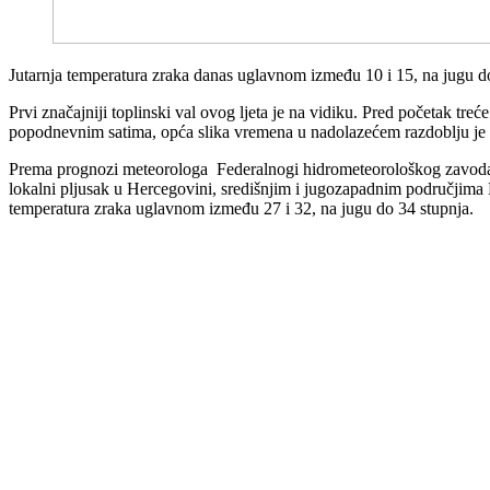
Jutarnja temperatura zraka danas uglavnom između 10 i 15, na jugu d
Prvi značajniji toplinski val ovog ljeta je na vidiku. Pred početak treće
popodnevnim satima, opća slika vremena u nadolazećem razdoblju je su
Prema prognozi meteorologa Federalnogi hidrometeorološkog zavoda, 
lokalni pljusak u Hercegovini, središnjim i jugozapadnim područjima 
temperatura zraka uglavnom između 27 i 32, na jugu do 34 stupnja.