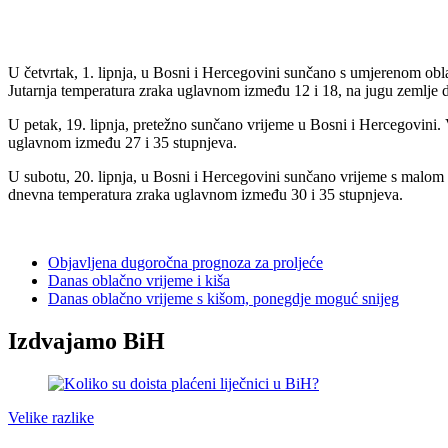
U četvrtak, 1. lipnja, u Bosni i Hercegovini sunčano s umjerenom obla
Jutarnja temperatura zraka uglavnom između 12 i 18, na jugu zemlje 
U petak, 19. lipnja, pretežno sunčano vrijeme u Bosni i Hercegovini. 
uglavnom između 27 i 35 stupnjeva.
U subotu, 20. lipnja, u Bosni i Hercegovini sunčano vrijeme s malom 
dnevna temperatura zraka uglavnom između 30 i 35 stupnjeva.
Objavljena dugoročna prognoza za proljeće
Danas oblačno vrijeme i kiša
Danas oblačno vrijeme s kišom, ponegdje moguć snijeg
Izdvajamo BiH
Velike razlike