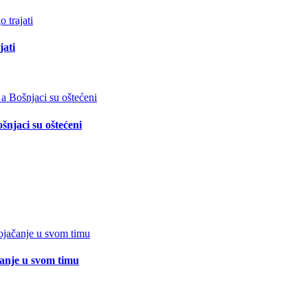
jati
šnjaci su oštećeni
čanje u svom timu