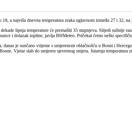
o 18, a najviša dnevna temperatura zraka uglavnom između 27 i 32, na 
 dekade lipnja temperature će premašiti 35 stupnjeva. Slijedi sušnije razdo
nce i dolazak topline, javlja BHMeteo. Pričekat ćemo nešto specifičniju
danas je sunčano vrijeme s umjerenom oblačnošću u Bosni i Hercegovi
Bosne. Vjetar slab do umjeren sjevernog smjera. Jutarnja temperatura 