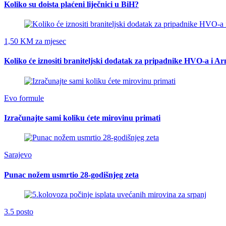
Koliko su doista plaćeni liječnici u BiH?
1,50 KM za mjesec
Koliko će iznositi braniteljski dodatak za pripadnike HVO-a i A
Evo formule
Izračunajte sami koliku ćete mirovinu primati
Sarajevo
Punac nožem usmrtio 28-godišnjeg zeta
3.5 posto