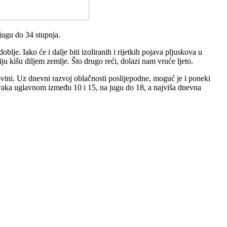
jugu do 34 stupnja.
blje. Iako će i dalje biti izoliranih i rijetkih pojava pljuskova u
 kišu diljem zemlje. Što drugo reći, dolazi nam vruće ljeto.
ni. Uz dnevni razvoj oblačnosti poslijepodne, moguć je i poneki
zraka uglavnom između 10 i 15, na jugu do 18, a najviša dnevna