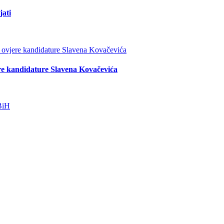
jati
re kandidature Slavena Kovačevića