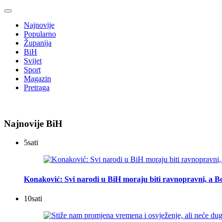
Najnovije
Popularno
Županija
BiH
Svijet
Sport
Magazin
Pretraga
Najnovije BiH
5
sati
Konaković: Svi narodi u BiH moraju biti ravnopravni, a Bo
10
sati