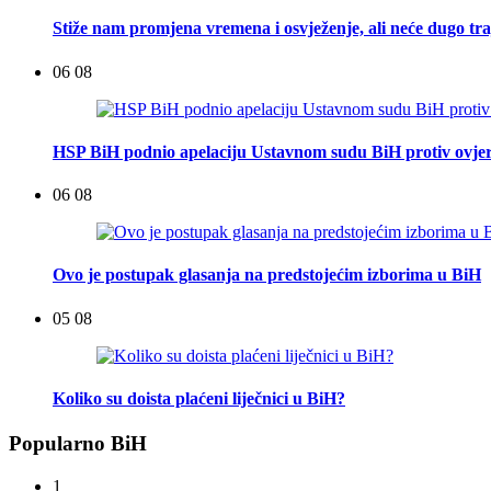
Stiže nam promjena vremena i osvježenje, ali neće dugo tra
06 08
HSP BiH podnio apelaciju Ustavnom sudu BiH protiv ovje
06 08
Ovo je postupak glasanja na predstojećim izborima u BiH
05 08
Koliko su doista plaćeni liječnici u BiH?
Popularno BiH
1