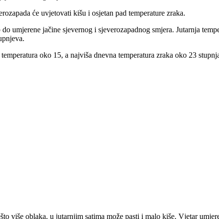
verozapada će uvjetovati kišu i osjetan pad temperature zraka.
 do umjerene jačine sjevernog i sjeverozapadnog smjera. Jutarnja tempe
upnjeva.
 temperatura oko 15, a najviša dnevna temperatura zraka oko 23 stupnj
o više oblaka, u jutarnjim satima može pasti i malo kiše. Vjetar umjer