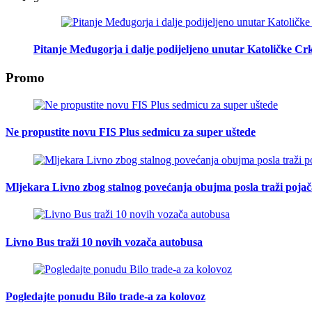
Pitanje Međugorja i dalje podijeljeno unutar Katoličke Cr
Promo
Ne propustite novu FIS Plus sedmicu za super uštede
Mljekara Livno zbog stalnog povećanja obujma posla traži poja
Livno Bus traži 10 novih vozača autobusa
Pogledajte ponudu Bilo trade-a za kolovoz