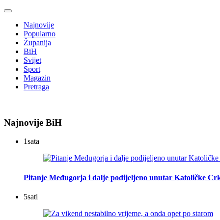
Najnovije
Popularno
Županija
BiH
Svijet
Sport
Magazin
Pretraga
Najnovije BiH
1
sata
Pitanje Međugorja i dalje podijeljeno unutar Katoličke Cr
5
sati