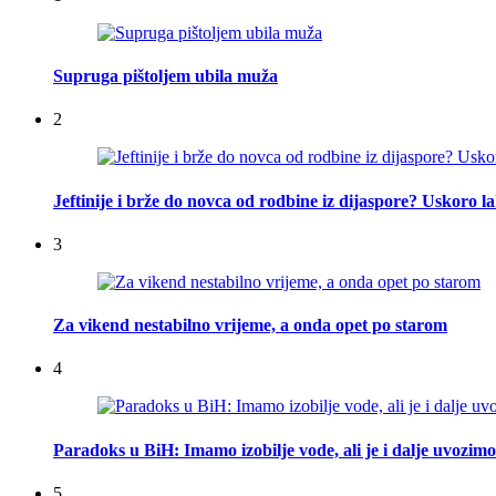
Supruga pištoljem ubila muža
2
Jeftinije i brže do novca od rodbine iz dijaspore? Uskoro l
3
Za vikend nestabilno vrijeme, a onda opet po starom
4
Paradoks u BiH: Imamo izobilje vode, ali je i dalje uvozimo
5