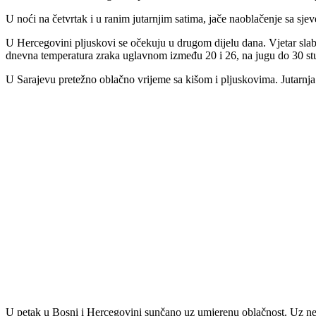
U noći na četvrtak i u ranim jutarnjim satima, jače naoblačenje sa sje
U Hercegovini pljuskovi se očekuju u drugom dijelu dana. Vjetar slab
dnevna temperatura zraka uglavnom između 20 i 26, na jugu do 30 st
U Sarajevu pretežno oblačno vrijeme sa kišom i pljuskovima. Jutarnja
U petak u Bosni i Hercegovini sunčano uz umjerenu oblačnost. Uz nešt