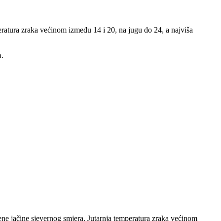
ratura zraka većinom između 14 i 20, na jugu do 24, a najviša
a.
ene jačine sjevernog smjera. Jutarnja temperatura zraka većinom