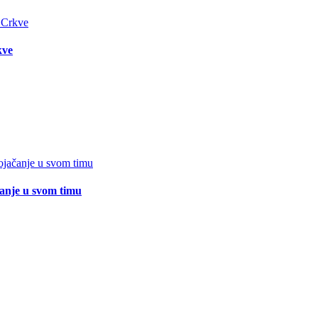
kve
čanje u svom timu