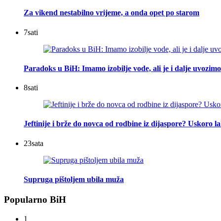
Za vikend nestabilno vrijeme, a onda opet po starom
7
sati
Paradoks u BiH: Imamo izobilje vode, ali je i dalje uvozimo
8
sati
Jeftinije i brže do novca od rodbine iz dijaspore? Uskoro l
23
sata
Supruga pištoljem ubila muža
Popularno BiH
1