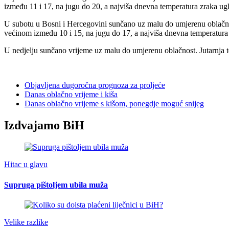
između 11 i 17, na jugu do 20, a najviša dnevna temperatura zraka ug
U subotu u Bosni i Hercegovini sunčano uz malu do umjerenu oblačnos
većinom između 10 i 15, na jugu do 17, a najviša dnevna temperatura
U nedjelju sunčano vrijeme uz malu do umjerenu oblačnost. Jutarnja 
Objavljena dugoročna prognoza za proljeće
Danas oblačno vrijeme i kiša
Danas oblačno vrijeme s kišom, ponegdje moguć snijeg
Izdvajamo BiH
Hitac u glavu
Supruga pištoljem ubila muža
Velike razlike