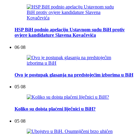
HSP BiH podnio apelaciju Ustavnom sudu BiH protiv
ovjere kandidature Slavena Kovačevića
06 08
Ovo je postupak glasanja na predstojećim izborima u BiH
05 08
Koliko su doista plaćeni liječnici u BiH?
05 08