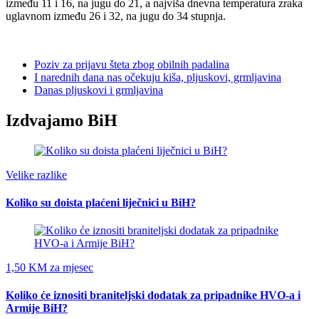
između 11 i 16, na jugu do 21, a najviša dnevna temperatura zraka
uglavnom između 26 i 32, na jugu do 34 stupnja.
Poziv za prijavu šteta zbog obilnih padalina
I narednih dana nas očekuju kiša, pljuskovi, grmljavina
Danas pljuskovi i grmljavina
Izdvajamo BiH
Velike razlike
Koliko su doista plaćeni liječnici u BiH?
1,50 KM za mjesec
Koliko će iznositi braniteljski dodatak za pripadnike HVO-a i
Armije BiH?