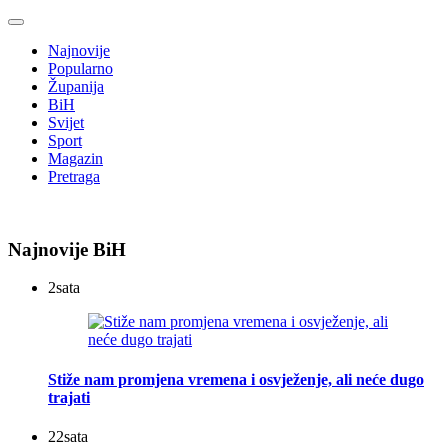
Najnovije
Popularno
Županija
BiH
Svijet
Sport
Magazin
Pretraga
Najnovije BiH
2
sata
Stiže nam promjena vremena i osvježenje, ali neće dugo
trajati
22
sata