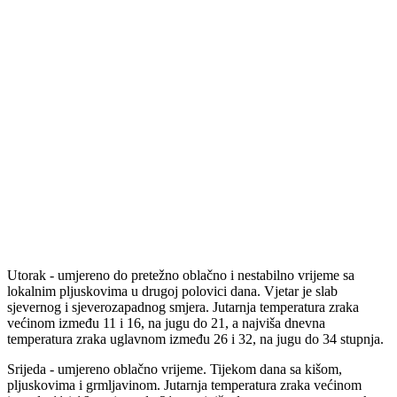
Utorak - umjereno do pretežno oblačno i nestabilno vrijeme sa
lokalnim pljuskovima u drugoj polovici dana. Vjetar je slab
sjevernog i sjeverozapadnog smjera. Jutarnja temperatura zraka
većinom između 11 i 16, na jugu do 21, a najviša dnevna
temperatura zraka uglavnom između 26 i 32, na jugu do 34 stupnja.
Srijeda - umjereno oblačno vrijeme. Tijekom dana sa kišom,
pljuskovima i grmljavinom. Jutarnja temperatura zraka većinom