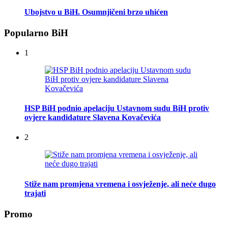
Ubojstvo u BiH. Osumnjičeni brzo uhićen
Popularno BiH
1
HSP BiH podnio apelaciju Ustavnom sudu BiH protiv
ovjere kandidature Slavena Kovačevića
2
Stiže nam promjena vremena i osvježenje, ali neće dugo
trajati
Promo