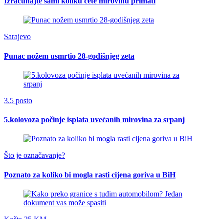
Izračunajte sami koliku ćete mirovinu primati
Sarajevo
Punac nožem usmrtio 28-godišnjeg zeta
3.5 posto
5.kolovoza počinje isplata uvećanih mirovina za srpanj
Što je označavanje?
Poznato za koliko bi mogla rasti cijena goriva u BiH