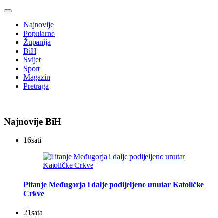
Najnovije
Popularno
Županija
BiH
Svijet
Sport
Magazin
Pretraga
Najnovije BiH
16
sati
Pitanje Međugorja i dalje podijeljeno unutar Katoličke
Crkve
21
sata