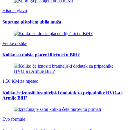
Hitac u glavu
Supruga pištoljem ubila muža
Velike razlike
Koliko su doista plaćeni liječnici u BiH?
1,50 KM za mjesec
Koliko će iznositi braniteljski dodatak za pripadnike HVO-a i
Armije BiH?
Evo formule