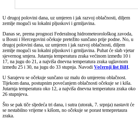
U drugoj polovini dana, uz umjeren i jak razvoj oblačnosti, diljem
zemlje mogući su lokalni pljuskovi i grmljavina.
Danas se, prema prognozi Federalnog hidrometeorološkog zavoda,
u Bosni i Hercegovini očekuje pretežito sunčano prije podne. No, u
drugoj polovini dana, uz umjeren i jak razvoj oblačnosti, diljem
zemlje mogući su lokalni pljuskovi i grmljavina. Puhat će slab vjetar
sjevernog smjera. Jutarnja temperatura zraka većinom između 10 i
17, na jugu do 21, a najviša dnevna temperatura zraka uglavnom
između 25 i 30, na jugu do 33 stupnja. Navodi
Večernji list BiH
.
U Sarajevu se očekuje sunčano uz malu do umjerenu oblačnost.
Tijekom dana, postupnim povećanjem oblačnosti očekuje se i kiša.
Jutarnja temperatura oko 12, a najviša dnevna temperatura zraka oko
26 stupnjeva.
Što se pak tiče sljedeća tri dana, i sutra (utorak, 7. srpnja) nastavit će
se nestabilno vrijeme s kišom, no očekuje se porast temepretaura
zraka.