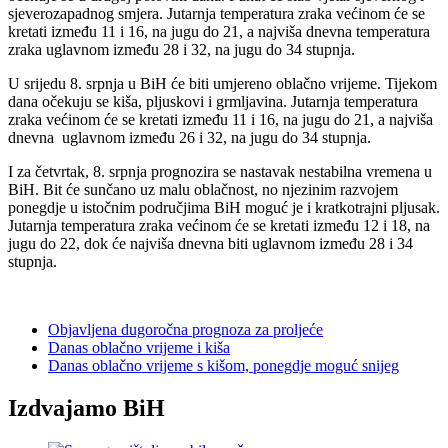
sjeverozapadnog smjera. Jutarnja temperatura zraka većinom će se
kretati između 11 i 16, na jugu do 21, a najviša dnevna temperatura
zraka uglavnom između 28 i 32, na jugu do 34 stupnja.
U srijedu 8. srpnja u BiH će biti umjereno oblačno vrijeme. Tijekom
dana očekuju se kiša, pljuskovi i grmljavina. Jutarnja temperatura
zraka većinom će se kretati između 11 i 16, na jugu do 21, a najviša
dnevna uglavnom između 26 i 32, na jugu do 34 stupnja.
I za četvrtak, 8. srpnja prognozira se nastavak nestabilna vremena u
BiH. Bit će sunčano uz malu oblačnost, no njezinim razvojem
ponegdje u istočnim područjima BiH moguć je i kratkotrajni pljusak.
Jutarnja temperatura zraka većinom će se kretati između 12 i 18, na
jugu do 22, dok će najviša dnevna biti uglavnom između 28 i 34
stupnja.
Objavljena dugoročna prognoza za proljeće
Danas oblačno vrijeme i kiša
Danas oblačno vrijeme s kišom, ponegdje moguć snijeg
Izdvajamo BiH