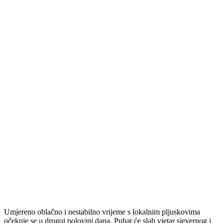
Umjereno oblačno i nestabilno vrijeme s lokalnim pljuskovima
očekuje se u drugoj polovini dana. Puhat će slab vjetar sjevernog i