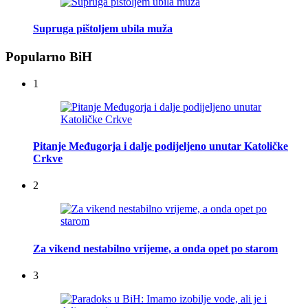
Supruga pištoljem ubila muža
Popularno BiH
1
Pitanje Međugorja i dalje podijeljeno unutar Katoličke
Crkve
2
Za vikend nestabilno vrijeme, a onda opet po starom
3