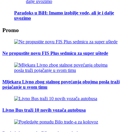
Paradoks u BiH: Imamo izobilje vode, ali je i dalje
uvozimo
Promo
Ne propustite novu FIS Plus sedmicu za super uštede
Mljekara Livno zbog stalnog povećanja obujma posla traži
pojačanje u svom timu
Livno Bus traži 10 novih vozača autobusa