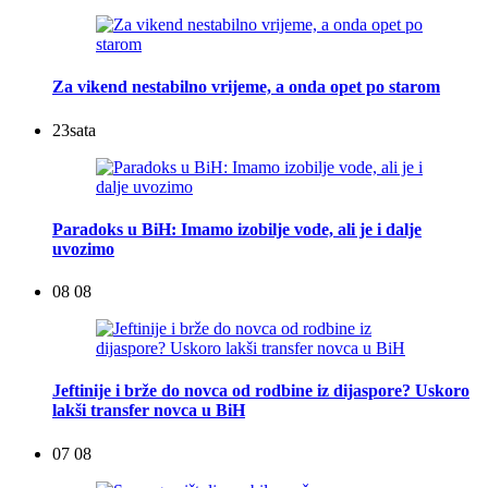
Za vikend nestabilno vrijeme, a onda opet po starom
23
sata
Paradoks u BiH: Imamo izobilje vode, ali je i dalje
uvozimo
08 08
Jeftinije i brže do novca od rodbine iz dijaspore? Uskoro
lakši transfer novca u BiH
07 08