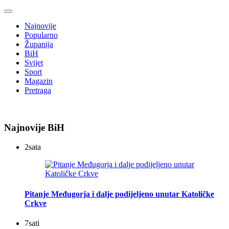
Najnovije
Popularno
Županija
BiH
Svijet
Sport
Magazin
Pretraga
Najnovije BiH
2
sata
Pitanje Međugorja i dalje podijeljeno unutar Katoličke
Crkve
7
sati