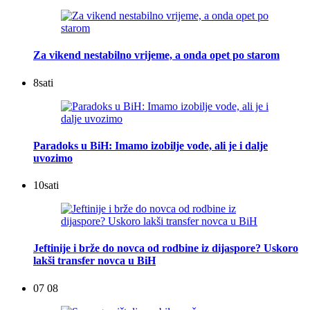
Za vikend nestabilno vrijeme, a onda opet po starom
8
sati
Paradoks u BiH: Imamo izobilje vode, ali je i dalje
uvozimo
10
sati
Jeftinije i brže do novca od rodbine iz dijaspore? Uskoro
lakši transfer novca u BiH
07 08