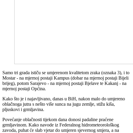
Samo tri grada ističu se umjerenom kvalitetom zraka (oznaka 3), i to
Mostar - na mjernoj postaji Kampus (dobar na mjernoj postaji Bijeli
brijeg), potom Sarajevo - na mjernoj postaji Bjelave te Kakanj - na
mjernoj postaji Općina.
Kako što je i najavljivano, danas u BiH, nakon malo do umjereno
oblačnoga jutra s nešto više sunca na jugu zemlje, stižu kiša,
pljuskovi i grmljavina.
Povećanje oblačnosti tijekom dana donosi padaline praćene
grmljavinom. Kako navode iz Federalnog hidrometeorološkog
zavoda, puhat će slab vjetar do umjeren sjevernog smjera, a na