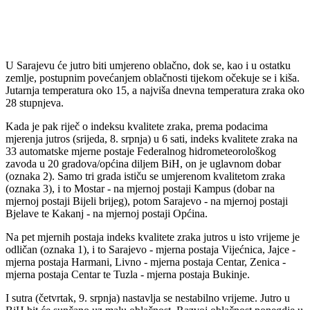
U Sarajevu će jutro biti umjereno oblačno, dok se, kao i u ostatku
zemlje, postupnim povećanjem oblačnosti tijekom očekuje se i kiša.
Jutarnja temperatura oko 15, a najviša dnevna temperatura zraka oko
28 stupnjeva.
Kada je pak riječ o indeksu kvalitete zraka, prema podacima
mjerenja jutros (srijeda, 8. srpnja) u 6 sati, indeks kvalitete zraka na
33 automatske mjerne postaje Federalnog hidrometeorološkog
zavoda u 20 gradova/općina diljem BiH, on je uglavnom dobar
(oznaka 2). Samo tri grada ističu se umjerenom kvalitetom zraka
(oznaka 3), i to Mostar - na mjernoj postaji Kampus (dobar na
mjernoj postaji Bijeli brijeg), potom Sarajevo - na mjernoj postaji
Bjelave te Kakanj - na mjernoj postaji Općina.
Na pet mjernih postaja indeks kvalitete zraka jutros u isto vrijeme je
odličan (oznaka 1), i to Sarajevo - mjerna postaja Vijećnica, Jajce -
mjerna postaja Harmani, Livno - mjerna postaja Centar, Zenica -
mjerna postaja Centar te Tuzla - mjerna postaja Bukinje.
I sutra (četvrtak, 9. srpnja) nastavlja se nestabilno vrijeme. Jutro u