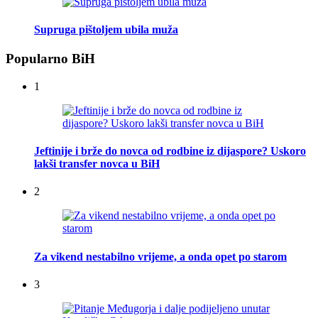
Supruga pištoljem ubila muža
Popularno BiH
1
Jeftinije i brže do novca od rodbine iz dijaspore? Uskoro
lakši transfer novca u BiH
2
Za vikend nestabilno vrijeme, a onda opet po starom
3