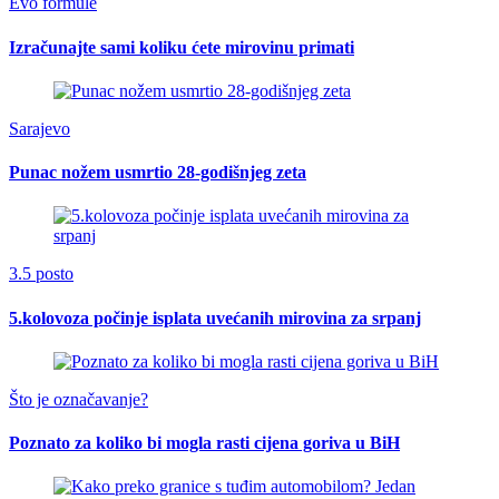
Evo formule
Izračunajte sami koliku ćete mirovinu primati
Sarajevo
Punac nožem usmrtio 28-godišnjeg zeta
3.5 posto
5.kolovoza počinje isplata uvećanih mirovina za srpanj
Što je označavanje?
Poznato za koliko bi mogla rasti cijena goriva u BiH