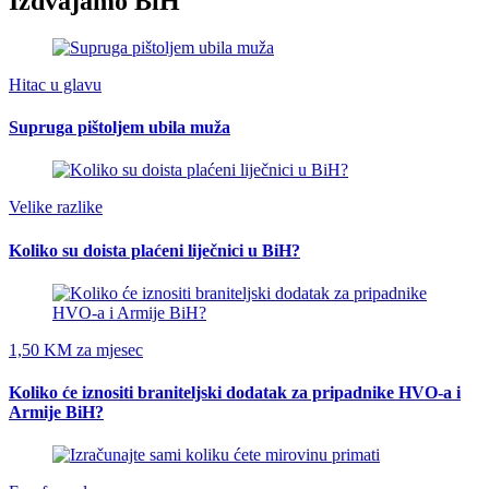
Izdvajamo BiH
Hitac u glavu
Supruga pištoljem ubila muža
Velike razlike
Koliko su doista plaćeni liječnici u BiH?
1,50 KM za mjesec
Koliko će iznositi braniteljski dodatak za pripadnike HVO-a i
Armije BiH?