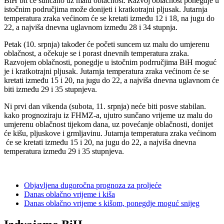
BiH bit će sunčano uz malu oblačnost. Razvoj oblačnost ponegdje u
istočnim područjima može donijeti i kratkotrajni pljusak. Jutarnja
temperatura zraka većinom će se kretati između 12 i 18, na jugu do
22, a najviša dnevna uglavnom između 28 i 34 stupnja.
Petak (10. srpnja) također će početi suncem uz malu do umjerenu
oblačnost, a očekuje se i porast dnevnih temperatura zraka.
Razvojem oblačnosti, ponegdje u istočnim podrručjima BiH moguć
je i kratkotrajni pljusak. Jutarnja temperatura zraka većinom će se
kretati između 15 i 20, na jugu do 22, a najviša dnevna uglavnom će
biti između 29 i 35 stupnjeva.
Ni prvi dan vikenda (subota, 11. srpnja) neće biti posve stabilan.
kako prognoziraju iz FHMZ-a, ujutro sunčano vrijeme uz malu do
umjerenu oblačnost tijekom dana, uz povećanje oblačnosti, donijet
će kišu, pljuskove i grmljavinu. Jutarnja temperatura zraka većinom
će se kretati između 15 i 20, na jugu do 22, a najviša dnevna
temperatura između 29 i 35 stupnjeva.
Objavljena dugoročna prognoza za proljeće
Danas oblačno vrijeme i kiša
Danas oblačno vrijeme s kišom, ponegdje moguć snijeg