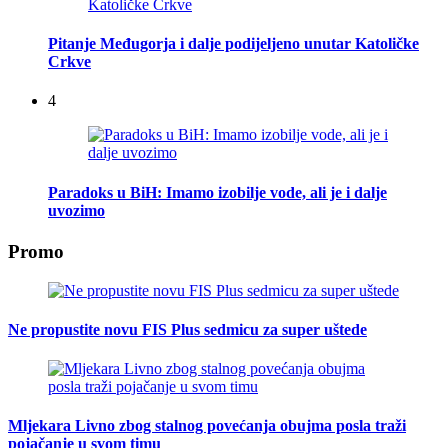
Pitanje Međugorja i dalje podijeljeno unutar Katoličke
Crkve
4
Paradoks u BiH: Imamo izobilje vode, ali je i dalje
uvozimo
Promo
Ne propustite novu FIS Plus sedmicu za super uštede
Mljekara Livno zbog stalnog povećanja obujma posla traži
pojačanje u svom timu