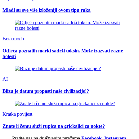
Mladi su sve više izloženiji ovom tipu raka
Brza moda
Odjeća poznatih marki sadrži toksin. Može izazvati razne
bolesti
AI
Blizu je datum propasti naše civilizacije!?
Kratka povijest
Znate li čemu služi rupica na grickalici za nokte?
Pratite nas na društvenim mrežama
Facebook
,
Instagram
,