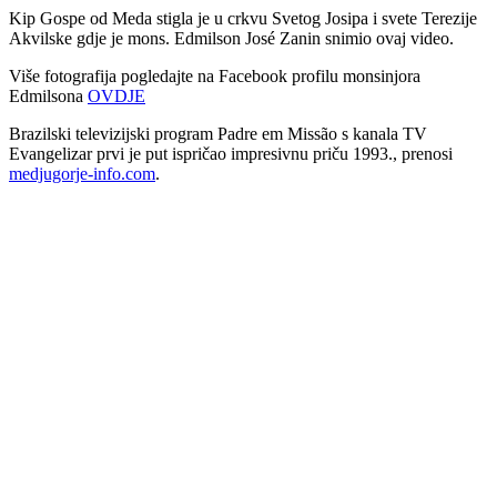
Kip Gospe od Meda stigla je u crkvu Svetog Josipa i svete Terezije
Akvilske gdje je mons. Edmilson José Zanin snimio ovaj video.
Više fotografija pogledajte na Facebook profilu monsinjora
Edmilsona
OVDJE
Brazilski televizijski program Padre em Missão s kanala TV
Evangelizar prvi je put ispričao impresivnu priču 1993., prenosi
medjugorje-info.com
.