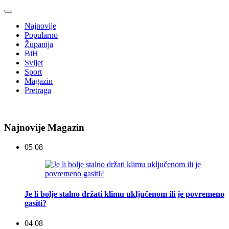
Najnovije
Popularno
Županija
BiH
Svijet
Sport
Magazin
Pretraga
Najnovije Magazin
05 08
Je li bolje stalno držati klimu uključenom ili je povremeno
gasiti?
04 08