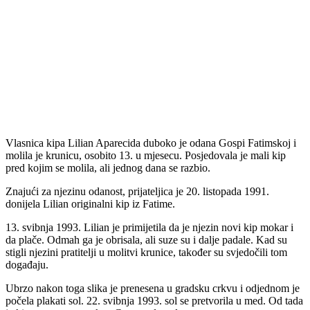
Vlasnica kipa Lilian Aparecida duboko je odana Gospi Fatimskoj i
molila je krunicu, osobito 13. u mjesecu. Posjedovala je mali kip
pred kojim se molila, ali jednog dana se razbio.
Znajući za njezinu odanost, prijateljica je 20. listopada 1991.
donijela Lilian originalni kip iz Fatime.
13. svibnja 1993. Lilian je primijetila da je njezin novi kip mokar i
da plače. Odmah ga je obrisala, ali suze su i dalje padale. Kad su
stigli njezini pratitelji u molitvi krunice, također su svjedočili tom
događaju.
Ubrzo nakon toga slika je prenesena u gradsku crkvu i odjednom je
počela plakati sol. 22. svibnja 1993. sol se pretvorila u med. Od tada