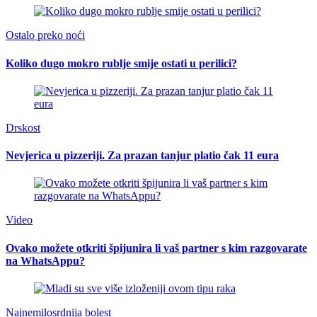
Ostalo preko noći
Koliko dugo mokro rublje smije ostati u perilici?
Drskost
Nevjerica u pizzeriji. Za prazan tanjur platio čak 11 eura
Video
Ovako možete otkriti špijunira li vaš partner s kim razgovarate
na WhatsAppu?
Najnemilosrdnija bolest