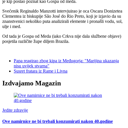
je kip postao poznat kao Gospa od meda.
Svećenik Reginaldo Manzotti intervjuirao je oca Oscara Donizetea
Clementea iz biskupije São José do Rio Preto, koji je izjavio da su
znanstvenici nekoliko puta analizirali elemente i pronašli vodu, sol,
ulje i med.
Od tada je Gospa od Meda (iako Crkva nije dala službene objave)
posjetila različite župe diljem Brazila.
Papa reagirao zbog kipa iz Međugorja: "Marijina ukazanja
nisu uvijek stvarna"
Susret fratara iz Rame i Livna
Izdvajamo Magazin
Jedite zdravije
Ove namirnice ne bi trebali konzumirati nakon 40.godine