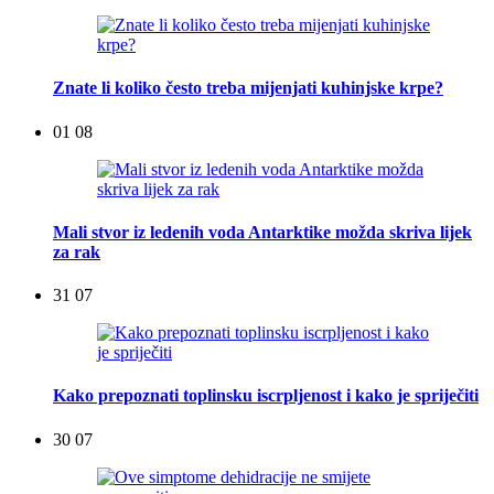
Znate li koliko često treba mijenjati kuhinjske krpe?
01 08
Mali stvor iz ledenih voda Antarktike možda skriva lijek
za rak
31 07
Kako prepoznati toplinsku iscrpljenost i kako je spriječiti
30 07