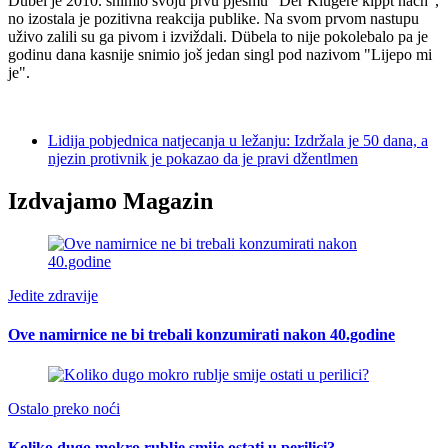
Dübel je 2010. snimio svoju prvu pjesmu "Der Klugere kippt nach",
no izostala je pozitivna reakcija publike. Na svom prvom nastupu
uživo zalili su ga pivom i izviždali. Dübela to nije pokolebalo pa je
godinu dana kasnije snimio još jedan singl pod nazivom "Lijepo mi
je".
Lidija pobjednica natjecanja u ležanju: Izdržala je 50 dana, a
njezin protivnik je pokazao da je pravi džentlmen
Izdvajamo Magazin
Jedite zdravije
Ove namirnice ne bi trebali konzumirati nakon 40.godine
Ostalo preko noći
Koliko dugo mokro rublje smije ostati u perilici?