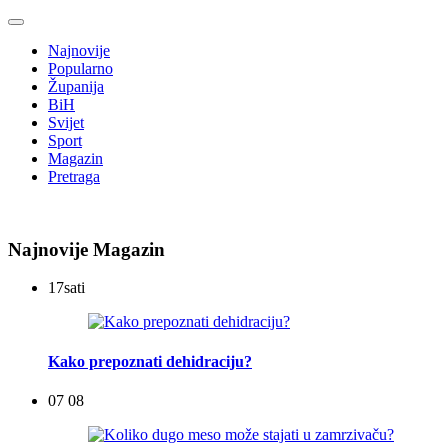
Najnovije
Popularno
Županija
BiH
Svijet
Sport
Magazin
Pretraga
Najnovije Magazin
17
sati
Kako prepoznati dehidraciju?
07 08