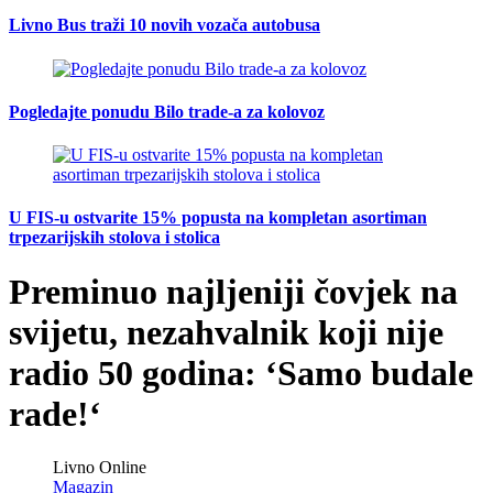
Livno Bus traži 10 novih vozača autobusa
Pogledajte ponudu Bilo trade-a za kolovoz
U FIS-u ostvarite 15% popusta na kompletan asortiman
trpezarijskih stolova i stolica
Preminuo najljeniji čovjek na
svijetu, nezahvalnik koji nije
radio 50 godina: ‘Samo budale
rade!‘
Livno Online
Magazin