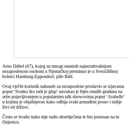
Arno Dübel (67), kojeg su mnogi smatrali najnezahvalnijom
nezaposlenom osobom u Njemačkoj preminuo je u Sveučilišnoj
bolnici Hamburg-Eppendorf, piše Bild.
Ovaj vječiti korisnik naknade za nezaposlene proslavio se izjavama
poput ‘Svatko tko radi je glup‘ navukao je bijes ostalih građana na
sebe pojavljivanjem u popularnim talk showovima poput ‘Arabelle‘
u kojima je objašnjavao kako odbija svaki ponuđeni posao i radije
živi od države.
Često se hvalio kako nije radio desetljećima te bio ponosan na tu
činjenicu.