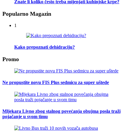
Znate li koliko često treba mijenjati kuhinjske krpe?
Popularno Magazin
1
Kako prepoznati dehidraciju?
Promo
Ne propustite novu FIS Plus sedmicu za super uštede
Mljekara Livno zbog stalnog povećanja obujma posla traži
pojačanje u svom timu