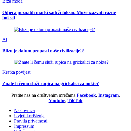
Brza moda
Odjeća poznatih marki sadrži toksin. Može izazvati razne
bolesti
AI
Blizu je datum propasti naše civilizacije!?
Kratka povijest
Znate li čemu služi rupica na grickalici za nokte?
Pratite nas na društvenim mrežama
Facebook
,
Instagram
,
Youtube
,
TikTok
Naslovnica
Uvjeti korištenja
Pravila privatnosti
Impressum