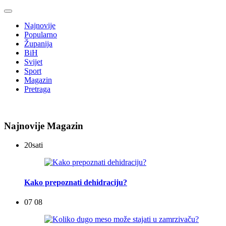
Najnovije
Popularno
Županija
BiH
Svijet
Sport
Magazin
Pretraga
Najnovije Magazin
20
sati
Kako prepoznati dehidraciju?
07 08