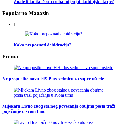
Znate li koliko često treba mijenjati kuhinjske krpe?
Popularno Magazin
1
Kako prepoznati dehidraciju?
Promo
Ne propustite novu FIS Plus sedmicu za super uštede
Mljekara Livno zbog stalnog povećanja obujma posla traži
pojačanje u svom timu