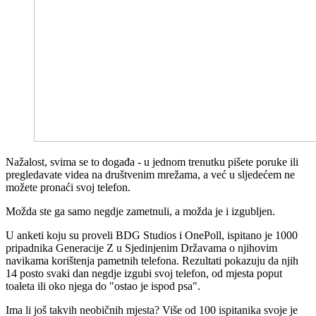
Nažalost, svima se to događa - u jednom trenutku pišete poruke ili
pregledavate videa na društvenim mrežama, a već u sljedećem ne
možete pronaći svoj telefon.
Možda ste ga samo negdje zametnuli, a možda je i izgubljen.
U anketi koju su proveli BDG Studios i OnePoll, ispitano je 1000
pripadnika Generacije Z u Sjedinjenim Državama o njihovim
navikama korištenja pametnih telefona. Rezultati pokazuju da njih
14 posto svaki dan negdje izgubi svoj telefon, od mjesta poput
toaleta ili oko njega do "ostao je ispod psa".
Ima li još takvih neobičnih mjesta? Više od 100 ispitanika svoje je