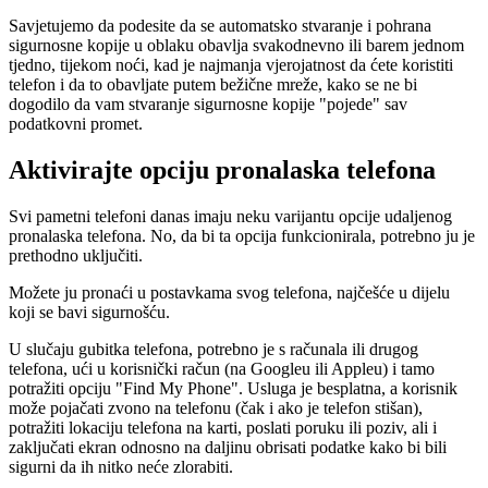
Savjetujemo da podesite da se automatsko stvaranje i pohrana
sigurnosne kopije u oblaku obavlja svakodnevno ili barem jednom
tjedno, tijekom noći, kad je najmanja vjerojatnost da ćete koristiti
telefon i da to obavljate putem bežične mreže, kako se ne bi
dogodilo da vam stvaranje sigurnosne kopije "pojede" sav
podatkovni promet.
Aktivirajte opciju pronalaska telefona
Svi pametni telefoni danas imaju neku varijantu opcije udaljenog
pronalaska telefona. No, da bi ta opcija funkcionirala, potrebno ju je
prethodno uključiti.
Možete ju pronaći u postavkama svog telefona, najčešće u dijelu
koji se bavi sigurnošću.
U slučaju gubitka telefona, potrebno je s računala ili drugog
telefona, ući u korisnički račun (na Googleu ili Appleu) i tamo
potražiti opciju "Find My Phone". Usluga je besplatna, a korisnik
može pojačati zvono na telefonu (čak i ako je telefon stišan),
potražiti lokaciju telefona na karti, poslati poruku ili poziv, ali i
zaključati ekran odnosno na daljinu obrisati podatke kako bi bili
sigurni da ih nitko neće zlorabiti.