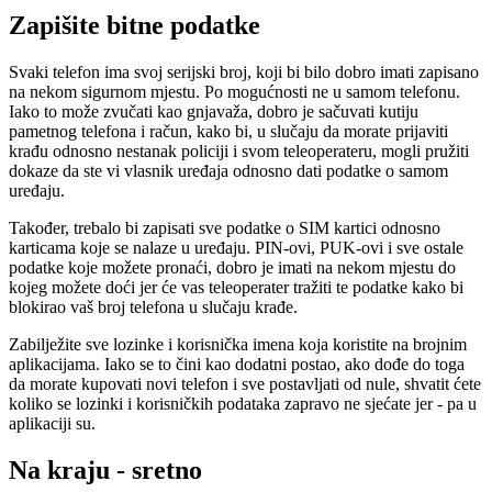
Zapišite bitne podatke
Svaki telefon ima svoj serijski broj, koji bi bilo dobro imati zapisano
na nekom sigurnom mjestu. Po mogućnosti ne u samom telefonu.
Iako to može zvučati kao gnjavaža, dobro je sačuvati kutiju
pametnog telefona i račun, kako bi, u slučaju da morate prijaviti
krađu odnosno nestanak policiji i svom teleoperateru, mogli pružiti
dokaze da ste vi vlasnik uređaja odnosno dati podatke o samom
uređaju.
Također, trebalo bi zapisati sve podatke o SIM kartici odnosno
karticama koje se nalaze u uređaju. PIN-ovi, PUK-ovi i sve ostale
podatke koje možete pronaći, dobro je imati na nekom mjestu do
kojeg možete doći jer će vas teleoperater tražiti te podatke kako bi
blokirao vaš broj telefona u slučaju krađe.
Zabilježite sve lozinke i korisnička imena koja koristite na brojnim
aplikacijama. Iako se to čini kao dodatni postao, ako dođe do toga
da morate kupovati novi telefon i sve postavljati od nule, shvatit ćete
koliko se lozinki i korisničkih podataka zapravo ne sjećate jer - pa u
aplikaciji su.
Na kraju - sretno