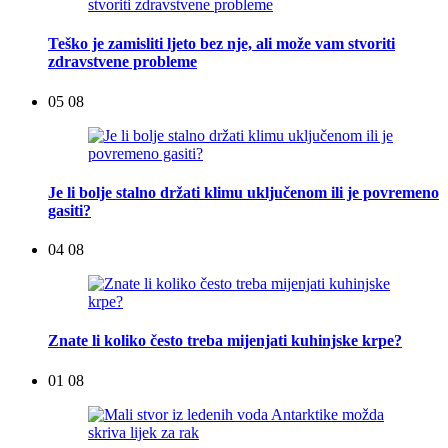
Teško je zamisliti ljeto bez nje, ali može vam stvoriti
zdravstvene probleme
05 08
Je li bolje stalno držati klimu uključenom ili je povremeno
gasiti?
04 08
Znate li koliko često treba mijenjati kuhinjske krpe?
01 08