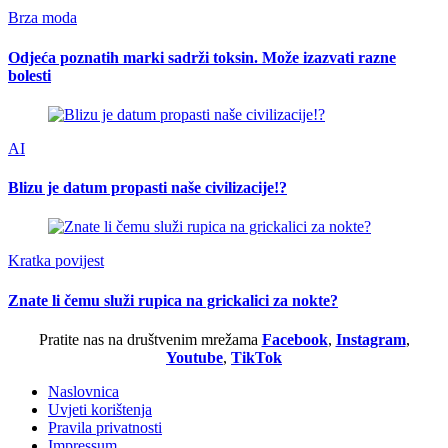
Brza moda
Odjeća poznatih marki sadrži toksin. Može izazvati razne
bolesti
AI
Blizu je datum propasti naše civilizacije!?
Kratka povijest
Znate li čemu služi rupica na grickalici za nokte?
Pratite nas na društvenim mrežama
Facebook
,
Instagram
,
Youtube
,
TikTok
Naslovnica
Uvjeti korištenja
Pravila privatnosti
Impressum