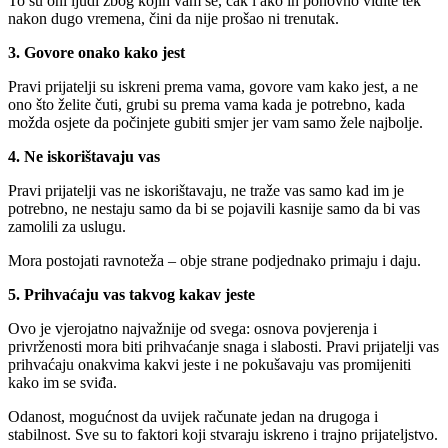
To su oni ljudi zbog kojih vam se, čak i ako ih ponovno vidite tek
nakon dugo vremena, čini da nije prošao ni trenutak.
3. Govore onako kako jest
Pravi prijatelji su iskreni prema vama, govore vam kako jest, a ne
ono što želite čuti, grubi su prema vama kada je potrebno, kada
možda osjete da počinjete gubiti smjer jer vam samo žele najbolje.
4. Ne iskorištavaju vas
Pravi prijatelji vas ne iskorištavaju, ne traže vas samo kad im je
potrebno, ne nestaju samo da bi se pojavili kasnije samo da bi vas
zamolili za uslugu.
Mora postojati ravnoteža – obje strane podjednako primaju i daju.
5. Prihvaćaju vas takvog kakav jeste
Ovo je vjerojatno najvažnije od svega: osnova povjerenja i
privrženosti mora biti prihvaćanje snaga i slabosti. Pravi prijatelji vas
prihvaćaju onakvima kakvi jeste i ne pokušavaju vas promijeniti
kako im se sviđa.
Odanost, mogućnost da uvijek računate jedan na drugoga i
stabilnost. Sve su to faktori koji stvaraju iskreno i trajno prijateljstvo.