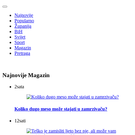
Najnovije
Popularno
Županija
BiH
Svijet
Sport
Magazin
Pretraga
Najnovije Magazin
2
sata
Koliko dugo meso može stajati u zamrzivaču?
12
sati