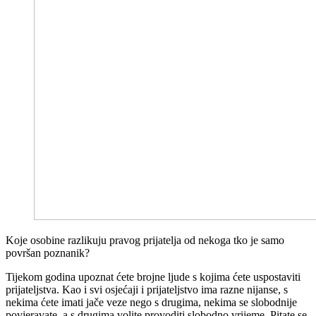
Koje osobine razlikuju pravog prijatelja od nekoga tko je samo
površan poznanik?
Tijekom godina upoznat ćete brojne ljude s kojima ćete uspostaviti
prijateljstva. Kao i svi osjećaji i prijateljstvo ima razne nijanse, s
nekima ćete imati jače veze nego s drugima, nekima se slobodnije
povjeravate, a s drugima volite provoditi slobodno vrijeme. Pitate se