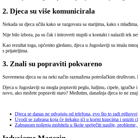
2. Djeca su više komunicirala
Nekada su djeca učila kako se razgovara sa starijima, kako s mlađima,
Nije bilo izbora, pa su čak i introverti stupili u kontakt i nalazili tek 
Kao rezultat toga, općenito gledano, djeca u Jugoslaviji su imala mnog
s prijateljima.
3. Znali su popraviti pokvareno
Suvremena djeca su na neki način razmažena potrošačkim društvom. I 
Djeca u Jugoslaviji su mogla popraviti peglu, haljinu, cipele, igračk
novo, ako možete popraviti staro? Međutim, današnja djeca to ne znaj
Djeca se danas ne odvajaju od telefona, evo što to radi njihovoj
Uvodi se zabrana koja će itekako ići u korist kupcima i sniziti c
Zabranom nošenja mobitela u škole spriječiti nasilje, probleme,
Izdvajamo Magazin