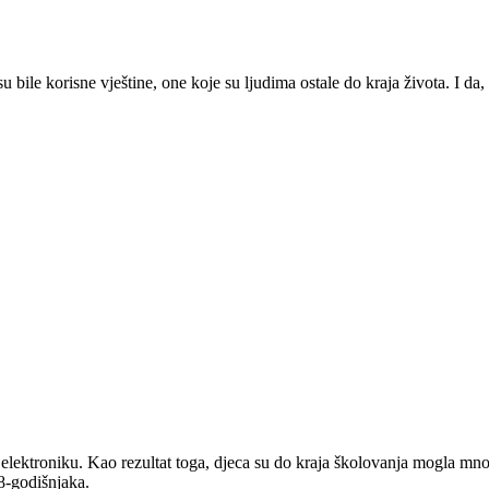
su bile korisne vještine, one koje su ljudima ostale do kraja života. I da,
 ili elektroniku. Kao rezultat toga, djeca su do kraja školovanja mogla mn
8-godišnjaka.