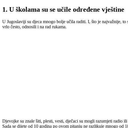
1. U školama su se učile određene vještine
U Jugoslaviji su djeca mnogo bolje učila raditi. I, što je najvažnije, to 
vrlo često, odnosili i na rad rukama.
Djevojke su znale šiti, plesti, vesti, dječaci su mogli razumjeti radio
Sada se dijete od 10 godina po ovom pitanju ne razlikuje mnogo od 1