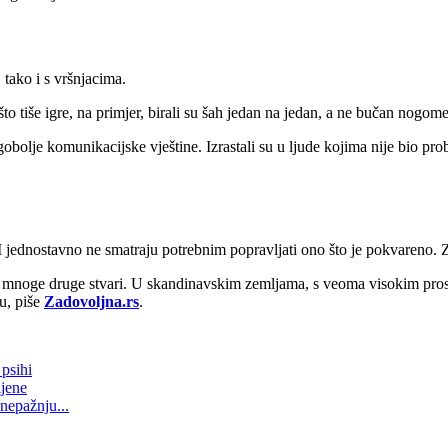
 tako i s vršnjacima.
nešto tiše igre, na primjer, birali su šah jedan na jedan, a ne bučan nogome
obolje komunikacijske vještine. Izrastali su u ljude kojima nije bio pro
jednostavno ne smatraju potrebnim popravljati ono što je pokvareno. Z
e i mnoge druge stvari. U skandinavskim zemljama, s veoma visokim prosp
u, piše
Zadovoljna.rs
.
 psihi
ijene
 nepažnju...