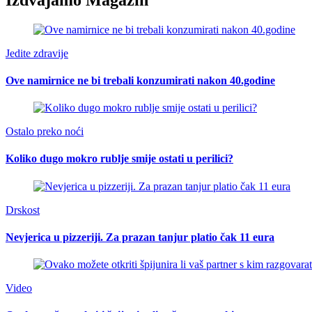
Jedite zdravije
Ove namirnice ne bi trebali konzumirati nakon 40.godine
Ostalo preko noći
Koliko dugo mokro rublje smije ostati u perilici?
Drskost
Nevjerica u pizzeriji. Za prazan tanjur platio čak 11 eura
Video