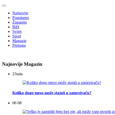
Najnovije
Popularno
Županija
BiH
Svijet
Sport
Magazin
Pretraga
Najnovije Magazin
23
sata
Koliko dugo meso može stajati u zamrzivaču?
06 08