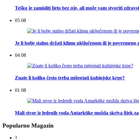
Teško je zamisliti ljeto bez nje, ali može vam stvoriti zdra
05 08
Je li bolje stalno držati klimu uključenom ili je povremeno g
04 08
Znate li koliko često treba mijenjati kuhinjske krpe?
01 08
Mali stvor iz ledenih voda Antarktike možda skriva lijek za
Popularno Magazin
1