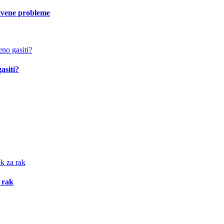
vstvene probleme
asiti?
 rak