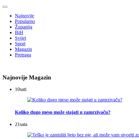
Najnovije
Popularno
Županija
BiH
Svijet
Sport
Magazin
Pretraga
Najnovije Magazin
10
sati
Koliko dugo meso može stajati u zamrzivaču?
21
sata