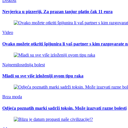
Drskost
Nevjerica u pizzeriji. Za prazan tanjur platio čak 11 eura
Video
Ovako možete otkriti špijunira li vaš partner s kim razgovarat
Najnemilosrdnija bolest
Mladi su sve više izloženiji ovom tipu raka
Brza moda
Odjeća poznatih marki sadrži toksin. Može izazvati razne bolesti