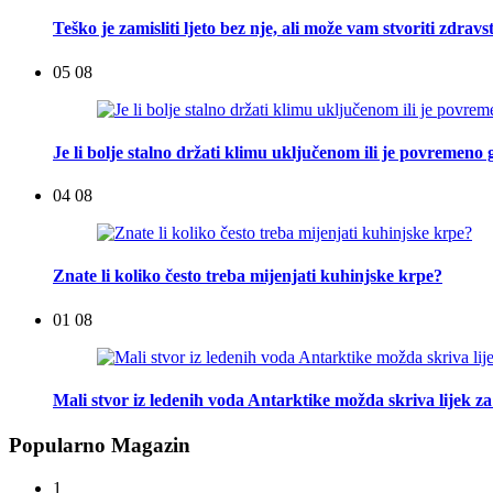
Teško je zamisliti ljeto bez nje, ali može vam stvoriti zdra
05 08
Je li bolje stalno držati klimu uključenom ili je povremeno g
04 08
Znate li koliko često treba mijenjati kuhinjske krpe?
01 08
Mali stvor iz ledenih voda Antarktike možda skriva lijek za
Popularno Magazin
1