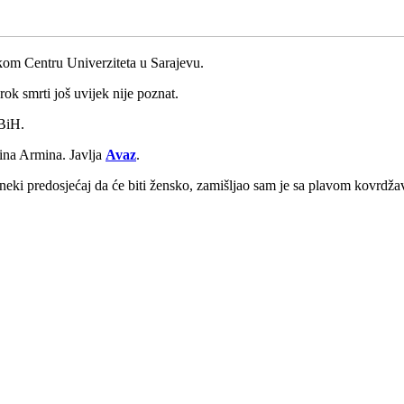
kom Centru Univerziteta u Sarajevu.
ok smrti još uvijek nije poznat.
 BiH.
ina Armina. Javlja
Avaz
.
 neki predosjećaj da će biti žensko, zamišljao sam je sa plavom kovrdž