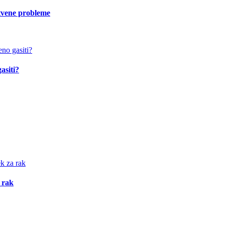
vstvene probleme
asiti?
 rak