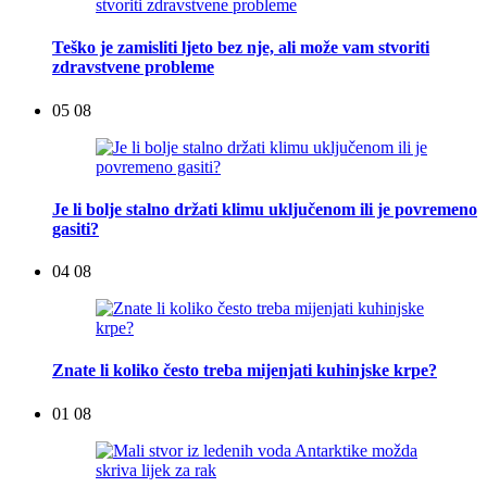
Teško je zamisliti ljeto bez nje, ali može vam stvoriti
zdravstvene probleme
05 08
Je li bolje stalno držati klimu uključenom ili je povremeno
gasiti?
04 08
Znate li koliko često treba mijenjati kuhinjske krpe?
01 08