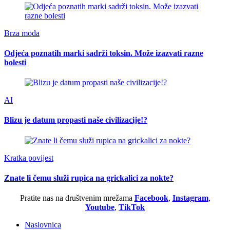
Brza moda
Odjeća poznatih marki sadrži toksin. Može izazvati razne
bolesti
AI
Blizu je datum propasti naše civilizacije!?
Kratka povijest
Znate li čemu služi rupica na grickalici za nokte?
Pratite nas na društvenim mrežama
Facebook
,
Instagram
,
Youtube
,
TikTok
Naslovnica