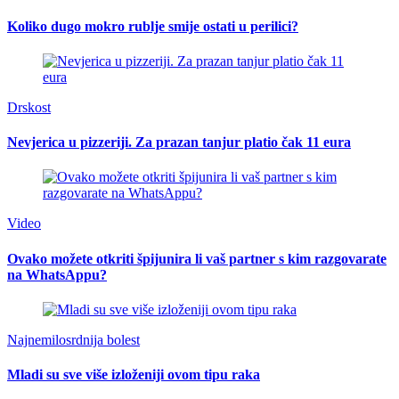
Koliko dugo mokro rublje smije ostati u perilici?
Drskost
Nevjerica u pizzeriji. Za prazan tanjur platio čak 11 eura
Video
Ovako možete otkriti špijunira li vaš partner s kim razgovarate
na WhatsAppu?
Najnemilosrdnija bolest
Mladi su sve više izloženiji ovom tipu raka