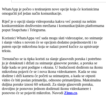
WhatsApp je počeo s testiranjem nove opcije koja će korisnicima
omogućiti još jedan način komunikacije.
Riječ je o opciji slanja videoporuka kakva već postoji na nekim
konkurentskim društvenim mrežama i komunikacijskim platformama
poput Snapchata i Telegrama.
Korisnici WhatsAppa već sada mogu slati videozapise, no snimanje
i slanje videa s novom će se opcijom dodatno pojednostaviti i to
putem opcije mikrofona koja se nalazi pored kućice za upisivanje
teksta.
Trenutačno se ta tipka koristi za slanje glasovnih poruka i potrebno
ju je dotaknuti i držati za snimanje glasovne poruke, a poruka se
šalje kada se prst podigne s ekrana. U budućnosti dodirom na ikonu
mikrofona pojavit će se i nova ikona videokamere. Kada se ona
dodirne i drži kamera će početi sa snimanjem, a kada se otpusti
video će biti poslan primatelju, odnosno primateljima. Maksimalna
duljina poruke iznosi 60 sekundi. Za slanje glasovnih poruka,
dovoljno je ponovno jednom dodirnuti ikonu videokamere i
ponovno će se pojaviti mikrofon. Navodi
Zimo.co
.