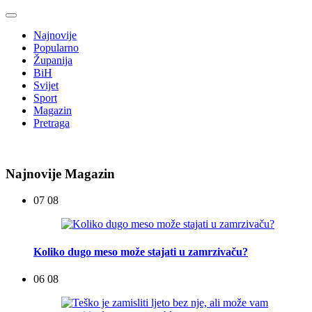
Najnovije
Popularno
Županija
BiH
Svijet
Sport
Magazin
Pretraga
Najnovije Magazin
07 08
Koliko dugo meso može stajati u zamrzivaču?
06 08