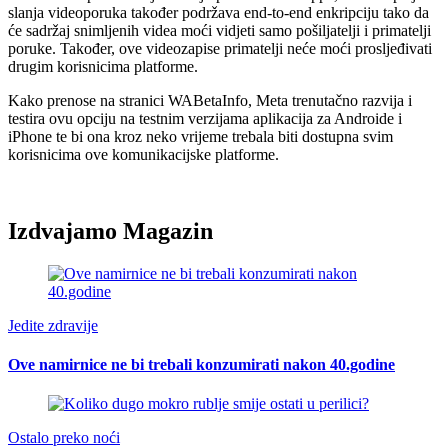
slanja videoporuka također podržava end-to-end enkripciju tako da
će sadržaj snimljenih videa moći vidjeti samo pošiljatelji i primatelji
poruke. Također, ove videozapise primatelji neće moći prosljeđivati
drugim korisnicima platforme.
Kako prenose na stranici WABetaInfo, Meta trenutačno razvija i
testira ovu opciju na testnim verzijama aplikacija za Androide i
iPhone te bi ona kroz neko vrijeme trebala biti dostupna svim
korisnicima ove komunikacijske platforme.
Izdvajamo Magazin
Jedite zdravije
Ove namirnice ne bi trebali konzumirati nakon 40.godine
Ostalo preko noći