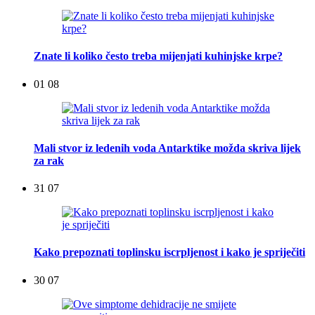
Znate li koliko često treba mijenjati kuhinjske krpe?
01 08
Mali stvor iz ledenih voda Antarktike možda skriva lijek
za rak
31 07
Kako prepoznati toplinsku iscrpljenost i kako je spriječiti
30 07