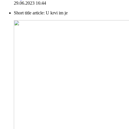
29.06.2023 16:44
Short title article:
U krvi im je