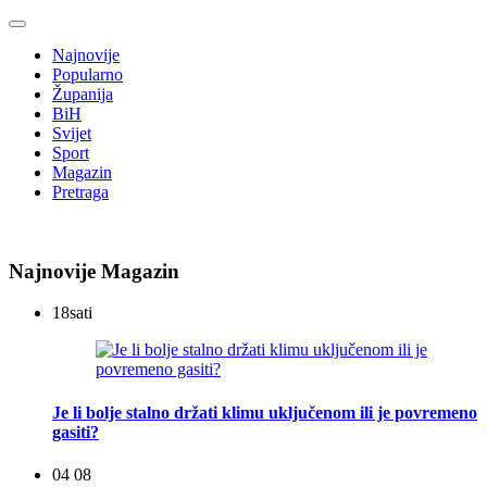
Najnovije
Popularno
Županija
BiH
Svijet
Sport
Magazin
Pretraga
Najnovije Magazin
18
sati
Je li bolje stalno držati klimu uključenom ili je povremeno
gasiti?
04 08