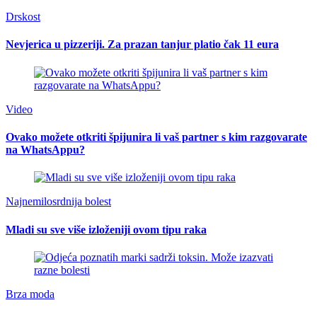
Drskost
Nevjerica u pizzeriji. Za prazan tanjur platio čak 11 eura
Video
Ovako možete otkriti špijunira li vaš partner s kim razgovarate
na WhatsAppu?
Najnemilosrdnija bolest
Mladi su sve više izloženiji ovom tipu raka
Brza moda