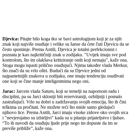
Djevica:
Pitajte bilo koga tko se bavi astrologijom koji je za njih
znak koji najviše osuđuje i velike su šanse da ćete čuti Djevicu da se
često spominje. Prema Antili, Djevica je totalni perfekcionist i
poznata je kao najkritičniji znak u zodijaku. "Uvijek imaju sve pod
kontrolom, što im olakšava kritiziranje onih koji nemaju", kaže ona.
Stoga mogu ispasti prilično osuđujući. Njima također vlada Merkur,
što znači da su vrlo oštri. Budući da su Djevice jedni od
najpametnijih znakova u zodijaku, one imaju tendenciju osuđivati ​​
one koji se čine manje inteligentnima nego oni.
Jarac:
Jarcem vlada Saturn, koji se temelji na napornom radu i
disciplini, pa su Jarci skloniji biti rezerviraniji, ozbiljniji i pomalo
zastrašujući. Vrlo su dobri u zadržavanju svojih emocija, što ih čini
teškima za pročitati. Ne možete reći što misle samo gledajući
njihovo lice. Prema Antili, Jarci imaju visoke zidove oko svojih srca
i "nevjerojatno su izbirljivi" kada su u pitanju prijateljstvo i ljubav.
“To ih navodi da osuđuju ljude prije nego im dopuste da im se
previše približe”, kaže ona.