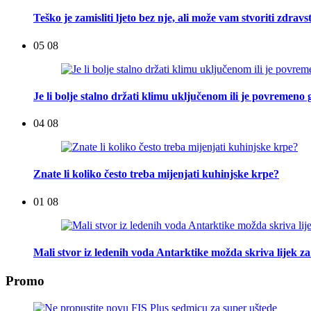
Teško je zamisliti ljeto bez nje, ali može vam stvoriti zdra
05 08
Je li bolje stalno držati klimu uključenom ili je povremeno g
04 08
Znate li koliko često treba mijenjati kuhinjske krpe?
01 08
Mali stvor iz ledenih voda Antarktike možda skriva lijek za
Promo