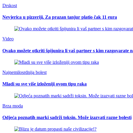
Drskost
Nevjerica u pizzeriji. Za prazan tanjur platio čak 11 eura
Video
Ovako možete otkriti špijunira li vaš partner s kim razgovarat
Najnemilosrdnija bolest
Mladi su sve više izloženiji ovom tipu raka
Brza moda
Odjeća poznatih marki sadrži toksin. Može izazvati razne bolesti