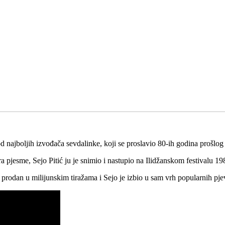
 od najboljih izvođača sevdalinke, koji se proslavio 80-ih godina prošlo
a pjesme, Sejo Pitić ju je snimio i nastupio na Ilidžanskom festivalu 19
prodan u milijunskim tiražama i Sejo je izbio u sam vrh popularnih pje