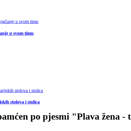
čanje u svom timu
ih stolova i stolica
apamćen po pjesmi "Plava žena - 