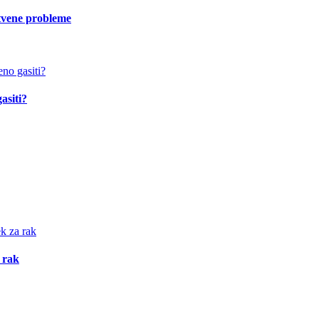
vstvene probleme
asiti?
 rak