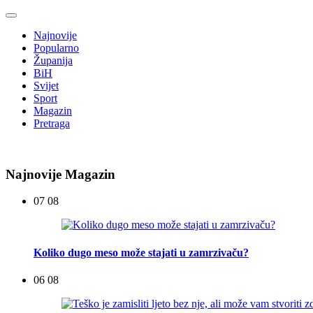
Najnovije
Popularno
Županija
BiH
Svijet
Sport
Magazin
Pretraga
Najnovije Magazin
07 08
Koliko dugo meso može stajati u zamrzivaču?
06 08