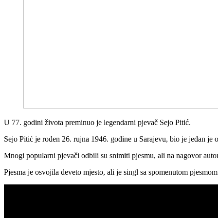
U 77. godini života preminuo je legendarni pjevač Sejo Pitić.
Sejo Pitić je rođen 26. rujna 1946. godine u Sarajevu, bio je jedan je
Mnogi popularni pjevači odbili su snimiti pjesmu, ali na nagovor autor
Pjesma je osvojila deveto mjesto, ali je singl sa spomenutom pjesmom 