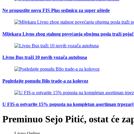
Ne propustite novu FIS Plus sedmicu za super uštede
Mljekara Livno zbog stalnog povećanja obujma posla traži poja
Livno Bus traži 10 novih vozača autobusa
Pogledajte ponudu Bilo trade-a za kolovoz
U FIS-u ostvarite 15% popusta na kompletan asortiman trpezarijsk
Preminuo Sejo Pitić, ostat će z
Livno Online