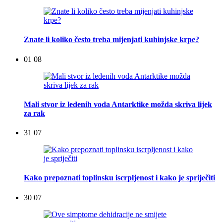
Znate li koliko često treba mijenjati kuhinjske krpe?
01 08
Mali stvor iz ledenih voda Antarktike možda skriva lijek
za rak
31 07
Kako prepoznati toplinsku iscrpljenost i kako je spriječiti
30 07