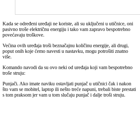
Kada se određeni uređaji ne koriste, ali su uključeni u utičnice, oni
pasivno troše električnu energiju i tako vam zapravo bespotrebno
povećavaju troškove.
Većina ovih uređaja troši beznačajnu količinu energije, ali drugi,
poput onih koje ćemo navesti u nastavku, mogu potrošiti znatno
više.
Komando navodi da su ovo neki od uređaja koji vam bespotrebno
troše struju:
Punjači. Ako imate naviku ostavljati punjač u utičnici čak i nakon
što vam se mobitel, laptop ili nešto treće napuni, trebali biste prestati
s tom praksom jer vam u tom slučaju punjač i dalje troši struju.