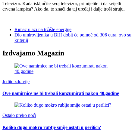
Televizor. Kada isključite svoj televizor, primijetite li da svijetli
crvena lampica? Ako da, to znači da taj uređaj i dalje troši struju.
Rimac ulazi na tržište energije
Dio umirovljenika u BiH dobit će pomoć od 306 eura, ovo su
kriteriji
Izdvajamo Magazin
Jedite zdravije
Ove namirnice ne bi trebali konzumirati nakon 40.godine
Ostalo preko noći
Koliko dugo mokro rublje smije ostati u perilici?