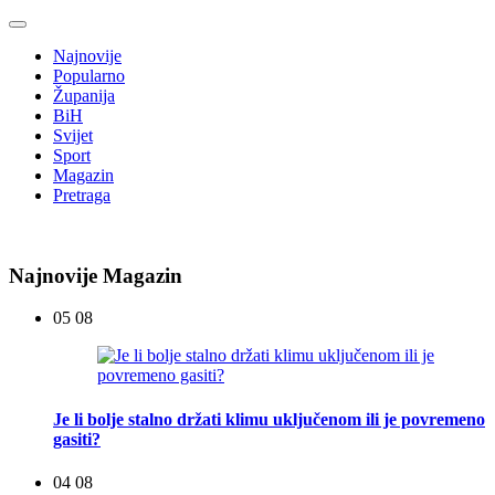
Najnovije
Popularno
Županija
BiH
Svijet
Sport
Magazin
Pretraga
Najnovije Magazin
05 08
Je li bolje stalno držati klimu uključenom ili je povremeno
gasiti?
04 08