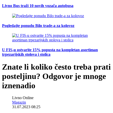
Livno Bus traži 10 novih vozača autobusa
Pogledajte ponudu Bilo trade-a za kolovoz
U FIS-u ostvarite 15% popusta na kompletan asortiman
trpezarijskih stolova i stolica
Znate li koliko često treba prati
posteljinu? Odgovor je mnoge
iznenadio
Livno Online
Magazin
31.07.2023 08:25