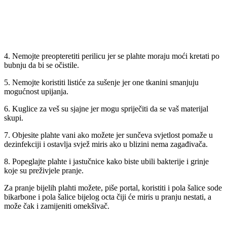
4. Nemojte preopteretiti perilicu jer se plahte moraju moći kretati po
bubnju da bi se očistile.
5. Nemojte koristiti listiće za sušenje jer one tkanini smanjuju
mogućnost upijanja.
6. Kuglice za veš su sjajne jer mogu spriječiti da se vaš materijal
skupi.
7. Objesite plahte vani ako možete jer sunčeva svjetlost pomaže u
dezinfekciji i ostavlja svjež miris ako u blizini nema zagađivača.
8. Popeglajte plahte i jastučnice kako biste ubili bakterije i grinje
koje su preživjele pranje.
Za pranje bijelih plahti možete, piše portal, koristiti i pola šalice sode
bikarbone i pola šalice bijelog octa čiji će miris u pranju nestati, a
može čak i zamijeniti omekšivač.