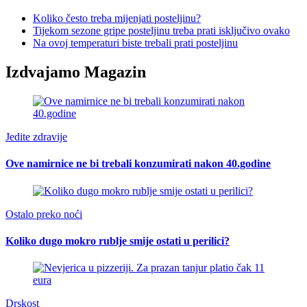
Koliko često treba mijenjati posteljinu?
Tijekom sezone gripe posteljinu treba prati isključivo ovako
Na ovoj temperaturi biste trebali prati posteljinu
Izdvajamo Magazin
Jedite zdravije
Ove namirnice ne bi trebali konzumirati nakon 40.godine
Ostalo preko noći
Koliko dugo mokro rublje smije ostati u perilici?
Drskost