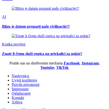
AI
Blizu je datum propasti naše civilizacije!?
Kratka povijest
Znate li čemu služi rupica na grickalici za nokte?
Pratite nas na društvenim mrežama
Facebook
,
Instagram
,
Youtube
,
TikTok
Naslovnica
Uvjeti korištenja
Pravila privatnosti
Impressum
Oglašavanje
Kontakt
Arhiva