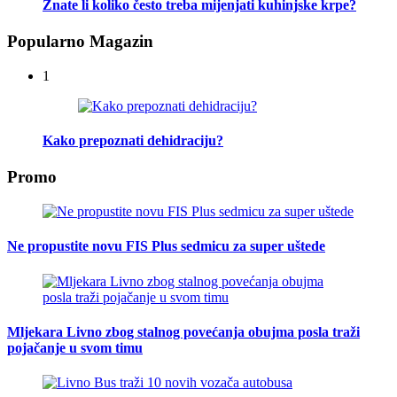
Znate li koliko često treba mijenjati kuhinjske krpe?
Popularno Magazin
1
Kako prepoznati dehidraciju?
Promo
Ne propustite novu FIS Plus sedmicu za super uštede
Mljekara Livno zbog stalnog povećanja obujma posla traži
pojačanje u svom timu