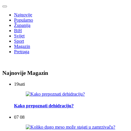
Najnovije
Popularno
Županija
BiH
Svijet
Sport
Magazin
Pretraga
Najnovije Magazin
19
sati
Kako prepoznati dehidraciju?
07 08