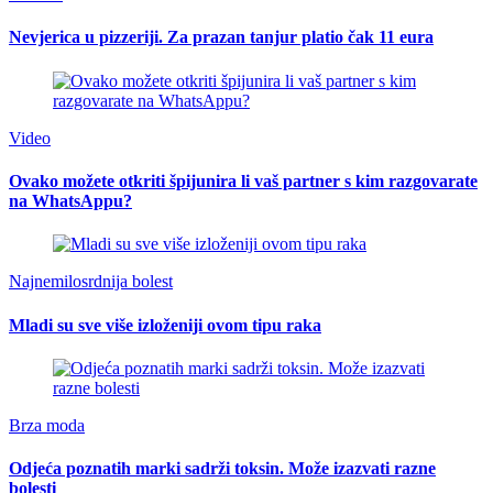
Nevjerica u pizzeriji. Za prazan tanjur platio čak 11 eura
Video
Ovako možete otkriti špijunira li vaš partner s kim razgovarate
na WhatsAppu?
Najnemilosrdnija bolest
Mladi su sve više izloženiji ovom tipu raka
Brza moda
Odjeća poznatih marki sadrži toksin. Može izazvati razne
bolesti