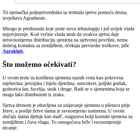
Tri njemačka poljoprivrednika su testirala sjetvu pomoću drona,
izvještava Agrarheute.
Mnogo je predrasuda koje prate novu tehnologiju i još uvijek vlada
nepovjerenje. Kod većine vlada strah da ovakva sjetva daje
neravnomjernu distribuciju sjemena na sjetvenoj površini, nema
dobrog kontakta sa zemljištem, očekuju previsoke troškove, piše
Agroklub
.
Što možemo očekivati?
U ovom testu su korištena sjemena raznih vrsta kao pokrovna
mješavina: perzijska i bijela djetelina, suncokret, poljski grašak,
grahorica lan, facelija, sirak i druge. Radi se o sjemenima koja se
mogu lako distribuirati iz zraka.
Sjetva dronom je obavljena za usijavanje sjemena u pšenicu prije
žetve, a poslije žetve slama je ravnomjerno rasturena. U ovom
slučaju slama djeluje kao malč, osigurava bolji kontakt sjemena za
zemljištem i čuva vlagu. To omogućava brže i ravnomjernije
nicanje.