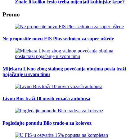
Znate li koliko često treba mijenjati kuhinjske krpe?
Promo
Ne propustite novu FIS Plus sedmicu za super uštede
Mljekara Livno zbog stalnog povećanja obujma posla traži
pojačanje u svom timu
Livno Bus traži 10 novih vozača autobusa
Pogledajte ponudu Bilo trade-a za kolovoz