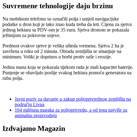
Suvremene tehnologije daju brzinu
Na mobilnom telefonu su označili polja i unijeli navigacijske
podatke u dron koji je tako znao kuda treba da leti. Cijena za sjetvu
jednog hektara sa PDV-om je 35 eura. Sjetva dronom se pokazala
jeftinijom za pokrovne usjeve.
Prednost ovakve sjetve je velika ušteda vremena. Sjetva 2 ha je
završena u roku od 2 minuta. Obrada zemljišta se smanjuje na
minimum. Veliki je doprinos u borbi protiv suše i erozije.
Jedina mana koja se pokazala tijekom rada je mali kapacitet baterije.
Punjenje se obavljalo poslije svakog hektara pomoću generatora na
rubu polja.
Javni poziv za davanje u zakup poljoprivrednog zemljišta na
području Livna
164 milijuna maraka za poljoprivredu, a od toga najviše za
animalnu proizvodnju
Izdvajamo Magazin