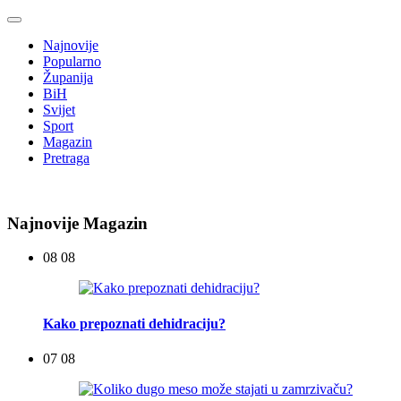
Najnovije
Popularno
Županija
BiH
Svijet
Sport
Magazin
Pretraga
Najnovije Magazin
08 08
Kako prepoznati dehidraciju?
07 08