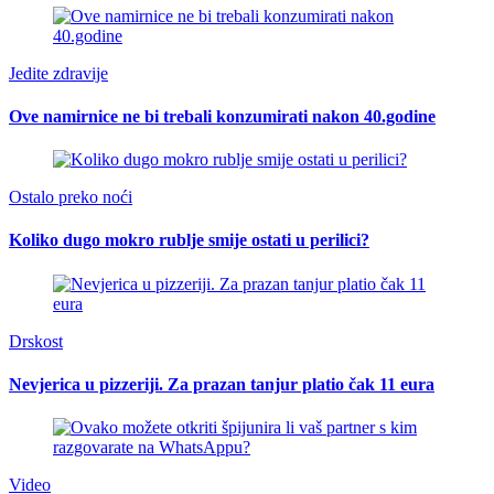
Jedite zdravije
Ove namirnice ne bi trebali konzumirati nakon 40.godine
Ostalo preko noći
Koliko dugo mokro rublje smije ostati u perilici?
Drskost
Nevjerica u pizzeriji. Za prazan tanjur platio čak 11 eura
Video