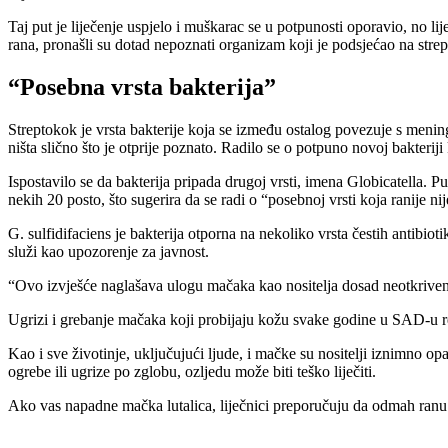
Taj put je liječenje uspjelo i muškarac se u potpunosti oporavio, no li
rana, pronašli su dotad nepoznati organizam koji je podsjećao na stre
“Posebna vrsta bakterija”
Streptokok je vrsta bakterije koja se između ostalog povezuje s mening
ništa slično što je otprije poznato. Radilo se o potpuno novoj bakteriji
Ispostavilo se da bakterija pripada drugoj vrsti, imena Globicatella. Pun
nekih 20 posto, što sugerira da se radi o “posebnoj vrsti koja ranije ni
G. sulfidifaciens je bakterija otporna na nekoliko vrsta čestih antibiotik
služi kao upozorenje za javnost.
“Ovo izvješće naglašava ulogu mačaka kao nositelja dosad neotkrivenih 
Ugrizi i grebanje mačaka koji probijaju kožu svake godine u SAD-u rezul
Kao i sve životinje, uključujući ljude, i mačke su nositelji iznimno
ogrebe ili ugrize po zglobu, ozljedu može biti teško liječiti.
Ako vas napadne mačka lutalica, liječnici preporučuju da odmah ranu 