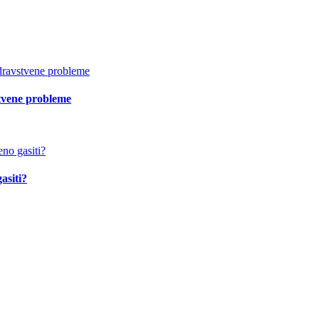
vstvene probleme
asiti?