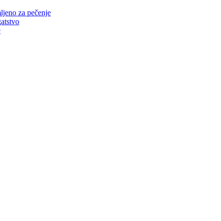
mljeno za pečenje
atstvo
e