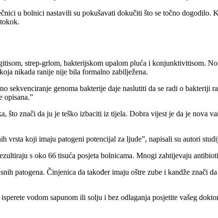
ječnici u bolnici nastavili su pokušavati dokučiti što se točno dogodilo
ptokok.
itisom, strep-grlom, bakterijskom upalom pluća i konjunktivitisom. No ka
 koja nikada ranije nije bila formalno zabilježena.
o sekvenciranje genoma bakterije daje naslutiti da se radi o bakteriji razl
je opisana.”
a, što znači da ju je teško izbaciti iz tijela. Dobra vijest je da je nova 
vrsta koji imaju patogeni potencijal za ljude”, napisali su autori studi
tiraju s oko 66 tisuća posjeta bolnicama. Mnogi zahtijevaju antibiotike,
 opasnih patogena. Činjenica da također imaju oštre zube i kandže znač
isperete vodom sapunom ili solju i bez odlaganja posjetite vašeg dokto