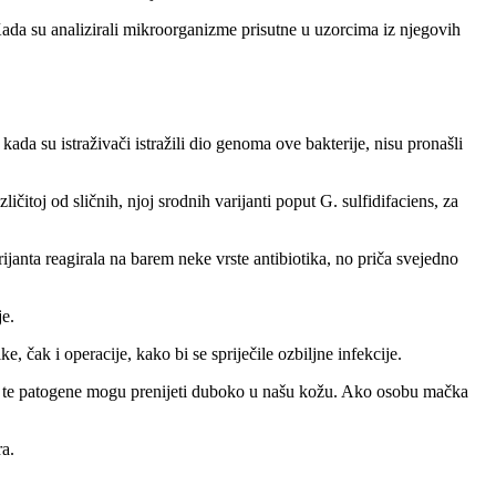
. Kada su analizirali mikroorganizme prisutne u uzorcima iz njegovih
da su istraživači istražili dio genoma ove bakterije, nisu pronašli
ičitoj od sličnih, njoj srodnih varijanti poput G. sulfidifaciens, za
varijanta reagirala na barem neke vrste antibiotika, no priča svejedno
je.
 čak i operacije, kako bi se spriječile ozbiljne infekcije.
i da te patogene mogu prenijeti duboko u našu kožu. Ako osobu mačka
ra.