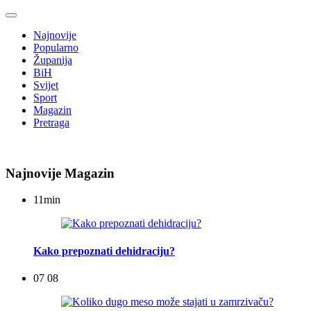
Najnovije
Popularno
Županija
BiH
Svijet
Sport
Magazin
Pretraga
Najnovije Magazin
11
min
Kako prepoznati dehidraciju?
07 08