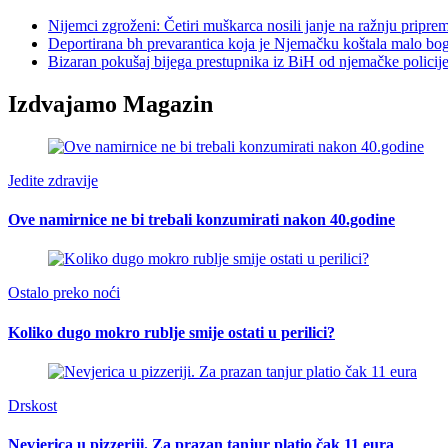
Nijemci zgroženi: Četiri muškarca nosili janje na ražnju pripre
Deportirana bh prevarantica koja je Njemačku koštala malo bog
Bizaran pokušaj bijega prestupnika iz BiH od njemačke policij
Izdvajamo Magazin
Jedite zdravije
Ove namirnice ne bi trebali konzumirati nakon 40.godine
Ostalo preko noći
Koliko dugo mokro rublje smije ostati u perilici?
Drskost
Nevjerica u pizzeriji. Za prazan tanjur platio čak 11 eura