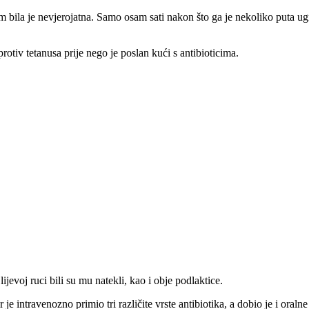
bila je nevjerojatna. Samo osam sati nakon što ga je nekoliko puta ugr
rotiv tetanusa prije nego je poslan kući s antibioticima.
lijevoj ruci bili su mu natekli, kao i obje podlaktice.
 je intravenozno primio tri različite vrste antibiotika, a dobio je i oral