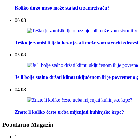
Koliko dugo meso može stajati u zamrzivaču?
06 08
Teško je zamisliti ljeto bez nje, ali može vam stvoriti zdra
05 08
Je li bolje stalno držati klimu uključenom ili je povremeno g
04 08
Znate li koliko često treba mijenjati kuhinjske krpe?
Popularno Magazin
1