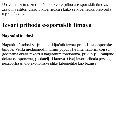
U ovom tekstu razmotrit ćemo izvore prihoda e-sportskih timova,
zašto investitori ulažu u kibernetiku i kako se kibernetika pretvorila
u pravi biznis.
Izvori prihoda e-sportskih timova
Nagradni fondovi
Nagradni fondovi su jedan od ključnih izvora prihoda za e-sportske
timove. Veliki međunarodni turniri poput The International koji su
godinama držali rekord u nagradnim fondovima, prikupljaju milijune
dolara od sponzora, gledatelja i fanova. Ovaj izvor prihoda postao je
nezaobilazan dio ekonomske slike kibernetike kao biznisa.