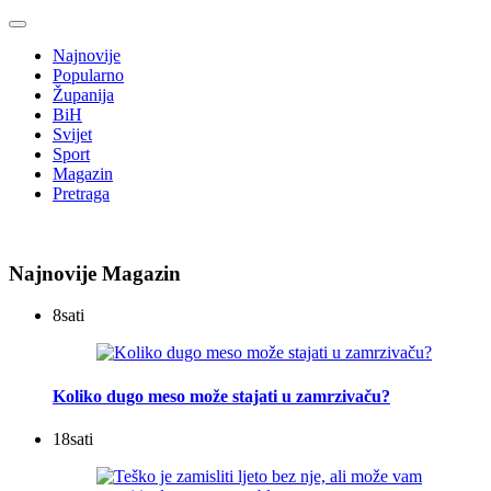
Najnovije
Popularno
Županija
BiH
Svijet
Sport
Magazin
Pretraga
Najnovije Magazin
8
sati
Koliko dugo meso može stajati u zamrzivaču?
18
sati