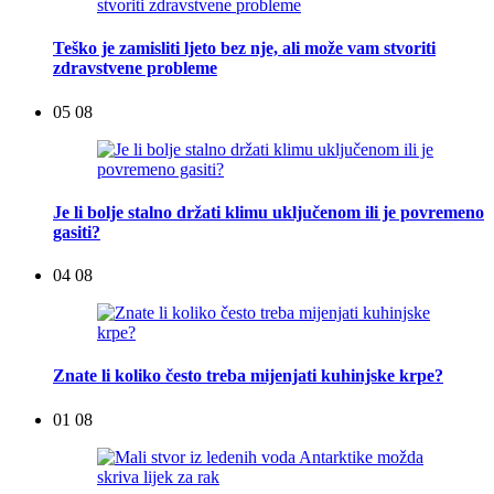
Teško je zamisliti ljeto bez nje, ali može vam stvoriti
zdravstvene probleme
05 08
Je li bolje stalno držati klimu uključenom ili je povremeno
gasiti?
04 08
Znate li koliko često treba mijenjati kuhinjske krpe?
01 08