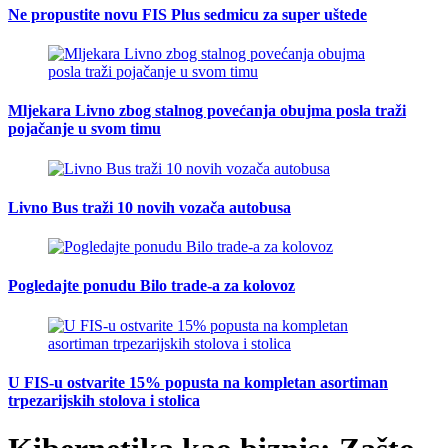
Ne propustite novu FIS Plus sedmicu za super uštede
Mljekara Livno zbog stalnog povećanja obujma posla traži
pojačanje u svom timu
Livno Bus traži 10 novih vozača autobusa
Pogledajte ponudu Bilo trade-a za kolovoz
U FIS-u ostvarite 15% popusta na kompletan asortiman
trpezarijskih stolova i stolica