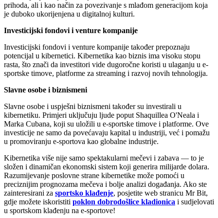
prihoda, ali i kao način za povezivanje s mlađom generacijom koja
je duboko ukorijenjena u digitalnoj kulturi.
Investicijski fondovi i venture kompanije
Investicijski fondovi i venture kompanije također prepoznaju
potencijal u kibernetici. Kibernetika kao biznis ima visoku stopu
rasta, što znači da investitori vide dugoročne koristi u ulaganju u e-
sportske timove, platforme za streaming i razvoj novih tehnologija.
Slavne osobe i biznismeni
Slavne osobe i uspješni biznismeni također su investirali u
kibernetiku. Primjeri uključuju ljude poput Shaquillea O'Neala i
Marka Cubana, koji su uložili u e-sportske timove i platforme. Ove
investicije ne samo da povećavaju kapital u industriji, već i pomažu
u promoviranju e-sportova kao globalne industrije.
Kibernetika više nije samo spektakularni mečevi i zabava — to je
složen i dinamičan ekonomski sistem koji generira milijarde dolara.
Razumijevanje poslovne strane kibernetike može pomoći u
preciznijim prognozama mečeva i bolje analizi događanja. Ako ste
zainteresirani za
sportsko klađenje
, posjetite web stranicu Mr Bit,
gdje možete iskoristiti
poklon dobrodošlice kladionica
i sudjelovati
u sportskom klađenju na e-sportove!