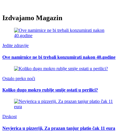
Izdvajamo Magazin
Jedite zdravije
Ove namirnice ne bi trebali konzumirati nakon 40.godine
Ostalo preko noći
Koliko dugo mokro rublje smije ostati u perilici?
Drskost
Nevjerica u pizzeriji. Za prazan tanjur platio čak 11 eura