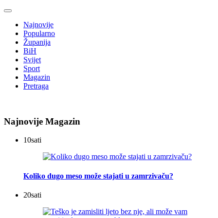
Najnovije
Popularno
Županija
BiH
Svijet
Sport
Magazin
Pretraga
Najnovije Magazin
10
sati
Koliko dugo meso može stajati u zamrzivaču?
20
sati