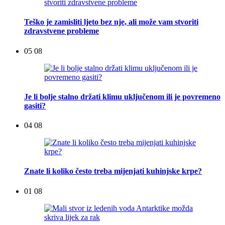
Teško je zamisliti ljeto bez nje, ali može vam stvoriti
zdravstvene probleme
05 08
Je li bolje stalno držati klimu uključenom ili je povremeno
gasiti?
04 08
Znate li koliko često treba mijenjati kuhinjske krpe?
01 08