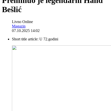
Preminuo je legendarni Halid
Bešlić
Livno Online
Magazin
07.10.2025 14:02
Short title article:
U 72.godini