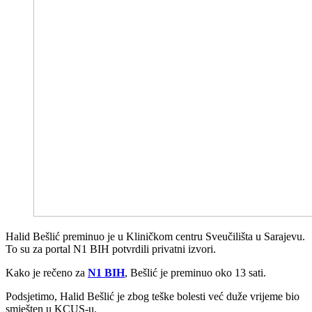
Halid Bešlić preminuo je u Kliničkom centru Sveučilišta u Sarajevu.
To su za portal N1 BIH potvrdili privatni izvori.
Kako je rečeno za
N1 BIH
, Bešlić je preminuo oko 13 sati.
Podsjetimo, Halid Bešlić je zbog teške bolesti već duže vrijeme bio
smješten u KCUS-u.