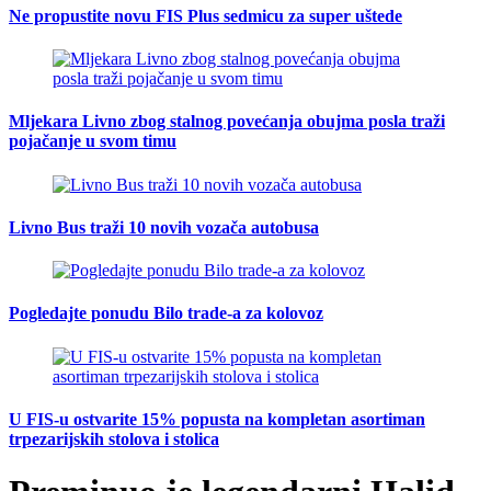
Ne propustite novu FIS Plus sedmicu za super uštede
Mljekara Livno zbog stalnog povećanja obujma posla traži
pojačanje u svom timu
Livno Bus traži 10 novih vozača autobusa
Pogledajte ponudu Bilo trade-a za kolovoz
U FIS-u ostvarite 15% popusta na kompletan asortiman
trpezarijskih stolova i stolica