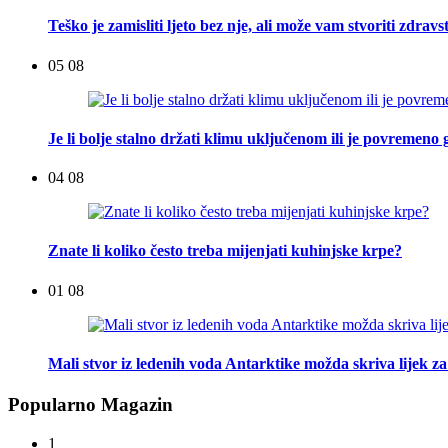
Teško je zamisliti ljeto bez nje, ali može vam stvoriti zdra
05 08
Je li bolje stalno držati klimu uključenom ili je povremeno g
04 08
Znate li koliko često treba mijenjati kuhinjske krpe?
01 08
Mali stvor iz ledenih voda Antarktike možda skriva lijek za
Popularno Magazin
1