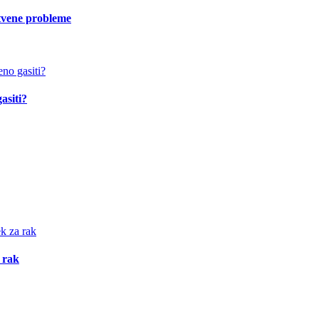
vstvene probleme
asiti?
 rak