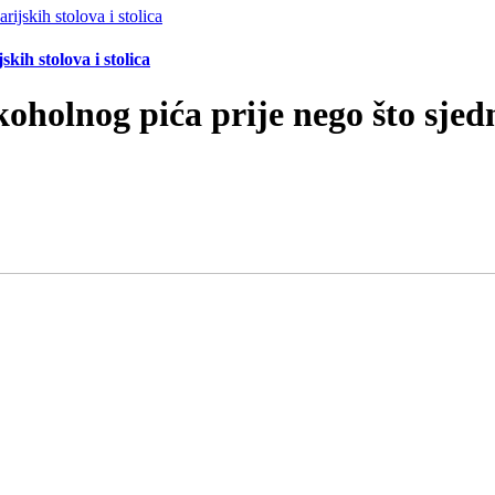
ih stolova i stolica
koholnog pića prije nego što sjed