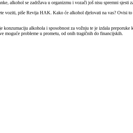
ke, alkohol se zadržava u organizmu i vozači još nisu spremni sjesti z
e voziti, piše Revija HAK. Kako će alkohol djelovati na vas? Ovisi to 
je konzumaciju alkohola i sposobnost za vožnju te je izdala preporuke k
 sve moguće probleme u prometu, od onih tragičnih do financijskih.