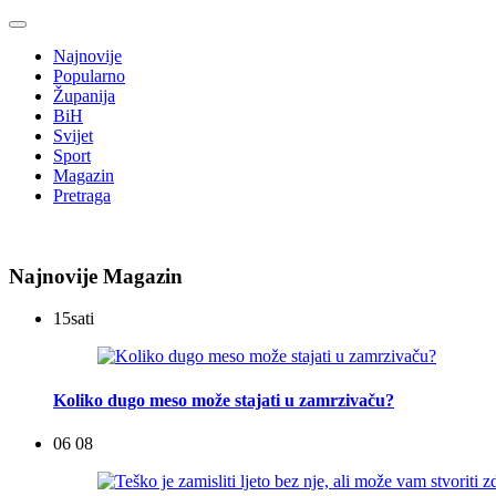
Najnovije
Popularno
Županija
BiH
Svijet
Sport
Magazin
Pretraga
Najnovije Magazin
15
sati
Koliko dugo meso može stajati u zamrzivaču?
06 08