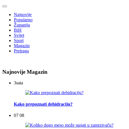
Najnovije
Popularno
Županija
BiH
Svijet
Sport
Magazin
Pretraga
Najnovije Magazin
3
sata
Kako prepoznati dehidraciju?
07 08