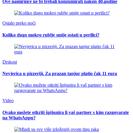
Ove namirnice ne bi trebali konzumirati nakon 40.godine
Ostalo preko noći
Koliko dugo mokro rublje smije ostati u perilici?
Drskost
Nevjerica u pizzeriji. Za prazan tanjur platio čak 11 eura
Video
Ovako možete otkriti špijunira li vaš partner s kim razgovarate
na WhatsAppu?