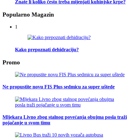
Znate li koliko često treba mijenjati kuhinjske krpe?
Popularno Magazin
1
Kako prepoznati dehidraciju?
Promo
Ne propustite novu FIS Plus sedmicu za super uštede
Mljekara Livno zbog stalnog povećanja obujma posla traži
pojačanje u svom timu