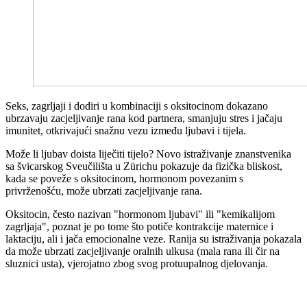
Seks, zagrljaji i dodiri u kombinaciji s oksitocinom dokazano
ubrzavaju zacjeljivanje rana kod partnera, smanjuju stres i jačaju
imunitet, otkrivajući snažnu vezu između ljubavi i tijela.
Može li ljubav doista liječiti tijelo? Novo istraživanje znanstvenika
sa švicarskog Sveučilišta u Zürichu pokazuje da fizička bliskost,
kada se poveže s oksitocinom, hormonom povezanim s
privrženošću, može ubrzati zacjeljivanje rana.
Oksitocin, često nazivan "hormonom ljubavi" ili "kemikalijom
zagrljaja", poznat je po tome što potiče kontrakcije maternice i
laktaciju, ali i jača emocionalne veze. Ranija su istraživanja pokazala
da može ubrzati zacjeljivanje oralnih ulkusa (mala rana ili čir na
sluznici usta), vjerojatno zbog svog protuupalnog djelovanja.