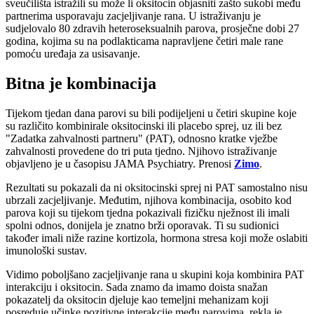
sveučilišta istražili su može li oksitocin objasniti zašto sukobi među
partnerima usporavaju zacjeljivanje rana. U istraživanju je
sudjelovalo 80 zdravih heteroseksualnih parova, prosječne dobi 27
godina, kojima su na podlakticama napravljene četiri male rane
pomoću uređaja za usisavanje.
Bitna je kombinacija
Tijekom tjedan dana parovi su bili podijeljeni u četiri skupine koje
su različito kombinirale oksitocinski ili placebo sprej, uz ili bez
"Zadatka zahvalnosti partneru" (PAT), odnosno kratke vježbe
zahvalnosti provedene do tri puta tjedno. Njihovo istraživanje
objavljeno je u časopisu JAMA Psychiatry. Prenosi
Zimo
.
Rezultati su pokazali da ni oksitocinski sprej ni PAT samostalno nisu
ubrzali zacjeljivanje. Međutim, njihova kombinacija, osobito kod
parova koji su tijekom tjedna pokazivali fizičku nježnost ili imali
spolni odnos, donijela je znatno brži oporavak. Ti su sudionici
također imali niže razine kortizola, hormona stresa koji može oslabiti
imunološki sustav.
Vidimo poboljšano zacjeljivanje rana u skupini koja kombinira PAT
interakciju i oksitocin. Sada znamo da imamo doista snažan
pokazatelj da oksitocin djeluje kao temeljni mehanizam koji
posreduje učinke pozitivne interakcije među parovima, rekla je