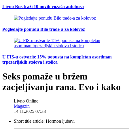
Livno Bus traži 10 novih vozača autobusa
Pogledajte ponudu Bilo trade-a za kolovoz
U FIS-u ostvarite 15% popusta na kompletan asortiman
trpezarijskih stolova i stolica
Seks pomaže u bržem
zacjeljivanju rana. Evo i kako
Livno Online
Magazin
14.11.2025 07:38
Short title article:
Hormon ljubavi