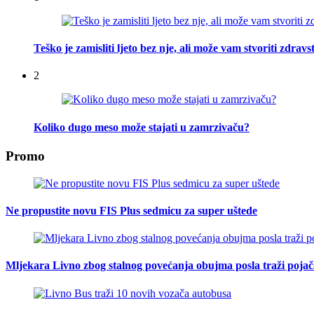
Teško je zamisliti ljeto bez nje, ali može vam stvoriti zdra
2
Koliko dugo meso može stajati u zamrzivaču?
Promo
Ne propustite novu FIS Plus sedmicu za super uštede
Mljekara Livno zbog stalnog povećanja obujma posla traži poja