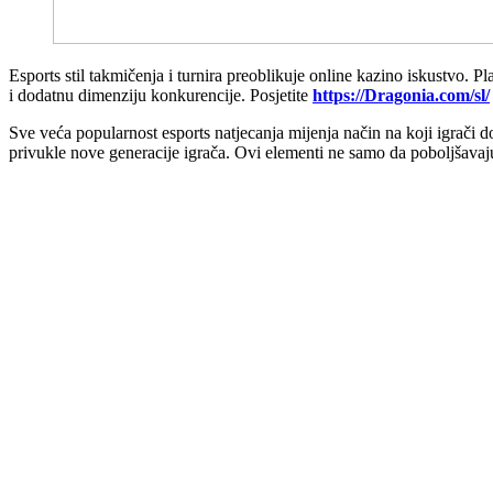
Esports stil takmičenja i turnira preoblikuje online kazino iskustvo. 
i dodatnu dimenziju konkurencije. Posjetite
https://Dragonia.com/sl/
Sve veća popularnost esports natjecanja mijenja način na koji igrači 
privukle nove generacije igrača. Ovi elementi ne samo da poboljšavaju 