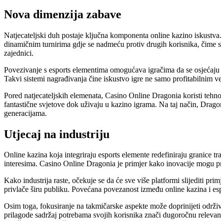
Nova dimenzija zabave
Natjecateljski duh postaje ključna komponenta online kazino iskustva.
dinamičnim turnirima gdje se nadmeću protiv drugih korisnika, čime s
zajednici.
Povezivanje s esports elementima omogućava igračima da se osjećaju k
Takvi sistemi nagrađivanja čine iskustvo igre ne samo profitabilnim v
Pored natjecateljskih elemenata, Casino Online Dragonia koristi tehno
fantastične svjetove dok uživaju u kazino igrama. Na taj način, Drago
generacijama.
Utjecaj na industriju
Online kazina koja integriraju esports elemente redefiniraju granice
interesima. Casino Online Dragonia je primjer kako inovacije mogu pro
Kako industrija raste, očekuje se da će sve više platformi slijediti p
privlače širu publiku. Povećana povezanost između online kazina i esp
Osim toga, fokusiranje na takmičarske aspekte može doprinijeti održiv
prilagode sadržaj potrebama svojih korisnika znači dugoročnu releva