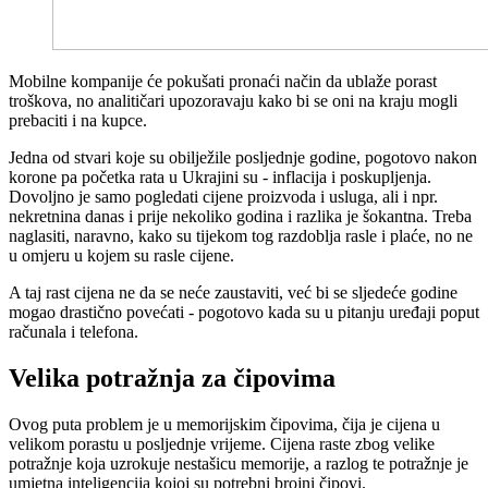
Mobilne kompanije će pokušati pronaći način da ublaže porast
troškova, no analitičari upozoravaju kako bi se oni na kraju mogli
prebaciti i na kupce.
Jedna od stvari koje su obilježile posljednje godine, pogotovo nakon
korone pa početka rata u Ukrajini su - inflacija i poskupljenja.
Dovoljno je samo pogledati cijene proizvoda i usluga, ali i npr.
nekretnina danas i prije nekoliko godina i razlika je šokantna. Treba
naglasiti, naravno, kako su tijekom tog razdoblja rasle i plaće, no ne
u omjeru u kojem su rasle cijene.
A taj rast cijena ne da se neće zaustaviti, već bi se sljedeće godine
mogao drastično povećati - pogotovo kada su u pitanju uređaji poput
računala i telefona.
Velika potražnja za čipovima
Ovog puta problem je u memorijskim čipovima, čija je cijena u
velikom porastu u posljednje vrijeme. Cijena raste zbog velike
potražnje koja uzrokuje nestašicu memorije, a razlog te potražnje je
umjetna inteligencija kojoj su potrebni brojni čipovi.