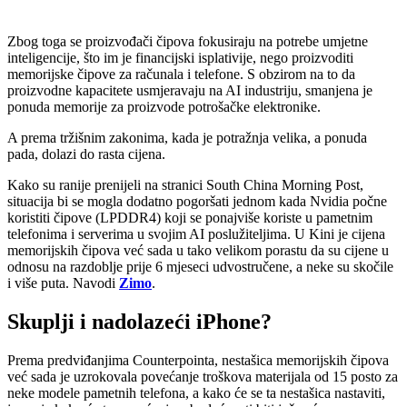
Zbog toga se proizvođači čipova fokusiraju na potrebe umjetne
inteligencije, što im je financijski isplativije, nego proizvoditi
memorijske čipove za računala i telefone. S obzirom na to da
proizvodne kapacitete usmjeravaju na AI industriju, smanjena je
ponuda memorije za proizvode potrošačke elektronike.
A prema tržišnim zakonima, kada je potražnja velika, a ponuda
pada, dolazi do rasta cijena.
Kako su ranije prenijeli na stranici South China Morning Post,
situacija bi se mogla dodatno pogoršati jednom kada Nvidia počne
koristiti čipove (LPDDR4) koji se ponajviše koriste u pametnim
telefonima i serverima u svojim AI poslužiteljima. U Kini je cijena
memorijskih čipova već sada u tako velikom porastu da su cijene u
odnosu na razdoblje prije 6 mjeseci udvostručene, a neke su skočile
i više puta. Navodi
Zimo
.
Skuplji i nadolazeći iPhone?
Prema predviđanjima Counterpointa, nestašica memorijskih čipova
već sada je uzrokovala povećanje troškova materijala od 15 posto za
neke modele pametnih telefona, a kako će se ta nestašica nastaviti,