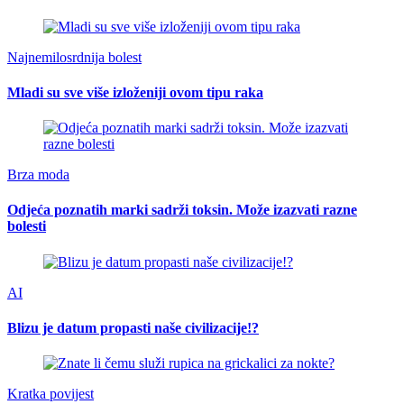
Najnemilosrdnija bolest
Mladi su sve više izloženiji ovom tipu raka
Brza moda
Odjeća poznatih marki sadrži toksin. Može izazvati razne
bolesti
AI
Blizu je datum propasti naše civilizacije!?
Kratka povijest