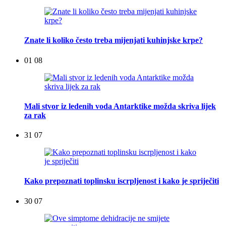
Znate li koliko često treba mijenjati kuhinjske krpe?
01 08
Mali stvor iz ledenih voda Antarktike možda skriva lijek
za rak
31 07
Kako prepoznati toplinsku iscrpljenost i kako je spriječiti
30 07