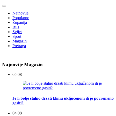
Najnovije
Popularno
Županija
BiH
Svijet
Sport
Magazin
Pretraga
Najnovije Magazin
05 08
Je li bolje stalno držati klimu uključenom ili je povremeno
gasiti?
04 08