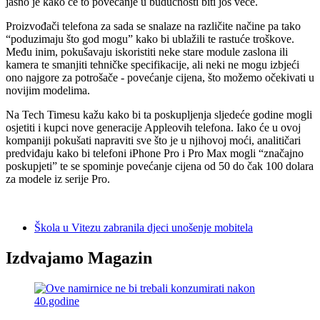
jasno je kako će to povećanje u budućnosti biti još veće.
Proizvođači telefona za sada se snalaze na različite načine pa tako
“poduzimaju što god mogu” kako bi ublažili te rastuće troškove.
Među inim, pokušavaju iskoristiti neke stare module zaslona ili
kamera te smanjiti tehničke specifikacije, ali neki ne mogu izbjeći
ono najgore za potrošače - povećanje cijena, što možemo očekivati u
novijim modelima.
Na Tech Timesu kažu kako bi ta poskupljenja sljedeće godine mogli
osjetiti i kupci nove generacije Appleovih telefona. Iako će u ovoj
kompaniji pokušati napraviti sve što je u njihovoj moći, analitičari
predviđaju kako bi telefoni iPhone Pro i Pro Max mogli “značajno
poskupjeti” te se spominje povećanje cijena od 50 do čak 100 dolara
za modele iz serije Pro.
Škola u Vitezu zabranila djeci unošenje mobitela
Izdvajamo Magazin