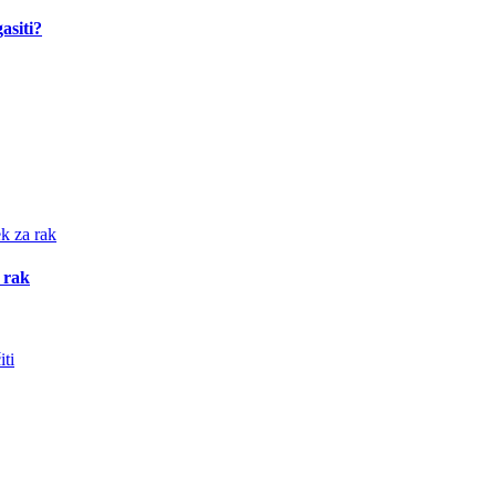
asiti?
 rak