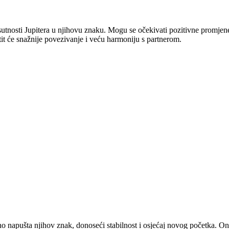
utnosti Jupitera u njihovu znaku. Mogu se očekivati pozitivne promjene 
etit će snažnije povezivanje i veću harmoniju s partnerom.
o napušta njihov znak, donoseći stabilnost i osjećaj novog početka. Oni