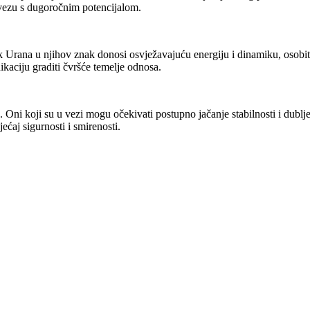
 vezu s dugoročnim potencijalom.
Urana u njihov znak donosi osvježavajuću energiju i dinamiku, osobit
kaciju graditi čvršće temelje odnosa.
Oni koji su u vezi mogu očekivati postupno jačanje stabilnosti i dubl
ećaj sigurnosti i smirenosti.