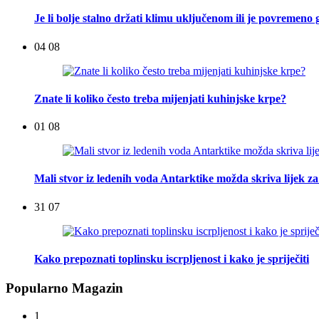
Je li bolje stalno držati klimu uključenom ili je povremeno g
04 08
Znate li koliko često treba mijenjati kuhinjske krpe?
01 08
Mali stvor iz ledenih voda Antarktike možda skriva lijek za
31 07
Kako prepoznati toplinsku iscrpljenost i kako je spriječiti
Popularno Magazin
1