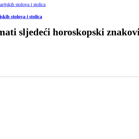
ih stolova i stolica
mati sljedeći horoskopski znakov