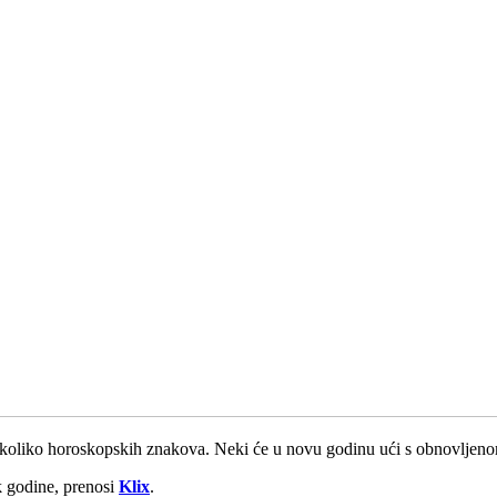
koliko horoskopskih znakova. Neki će u novu godinu ući s obnovljenom e
k godine, prenosi
Klix
.