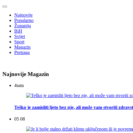
Najnovije
Popularno
Županija
BiH
Svijet
Sport
Magazin
Pretraga
Najnovije Magazin
4
sata
Teško je zamisliti ljeto bez nje, ali može vam stvoriti zdra
05 08