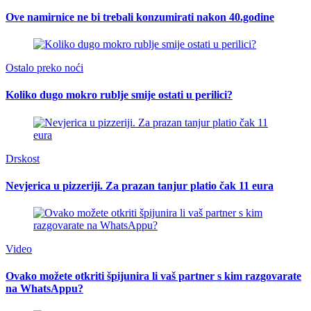
Ove namirnice ne bi trebali konzumirati nakon 40.godine
Ostalo preko noći
Koliko dugo mokro rublje smije ostati u perilici?
Drskost
Nevjerica u pizzeriji. Za prazan tanjur platio čak 11 eura
Video
Ovako možete otkriti špijunira li vaš partner s kim razgovarate
na WhatsAppu?