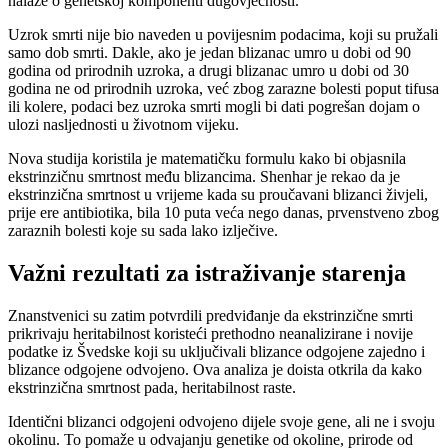
nalaze o genetskoj komponenti dugovječnosti.
Uzrok smrti nije bio naveden u povijesnim podacima, koji su pružali
samo dob smrti. Dakle, ako je jedan blizanac umro u dobi od 90
godina od prirodnih uzroka, a drugi blizanac umro u dobi od 30
godina ne od prirodnih uzroka, već zbog zarazne bolesti poput tifusa
ili kolere, podaci bez uzroka smrti mogli bi dati pogrešan dojam o
ulozi nasljednosti u životnom vijeku.
Nova studija koristila je matematičku formulu kako bi objasnila
ekstrinzičnu smrtnost među blizancima. Shenhar je rekao da je
ekstrinzična smrtnost u vrijeme kada su proučavani blizanci živjeli,
prije ere antibiotika, bila 10 puta veća nego danas, prvenstveno zbog
zaraznih bolesti koje su sada lako izlječive.
Važni rezultati za istraživanje starenja
Znanstvenici su zatim potvrdili predviđanje da ekstrinzične smrti
prikrivaju heritabilnost koristeći prethodno neanalizirane i novije
podatke iz Švedske koji su uključivali blizance odgojene zajedno i
blizance odgojene odvojeno. Ova analiza je doista otkrila da kako
ekstrinzična smrtnost pada, heritabilnost raste.
Identični blizanci odgojeni odvojeno dijele svoje gene, ali ne i svoju
okolinu. To pomaže u odvajanju genetike od okoline, prirode od