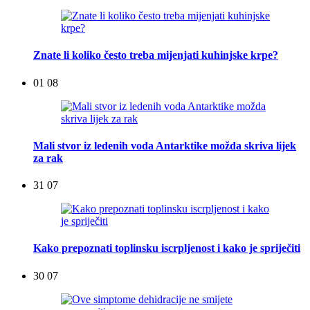
Znate li koliko često treba mijenjati kuhinjske krpe?
01 08
Mali stvor iz ledenih voda Antarktike možda skriva lijek
za rak
31 07
Kako prepoznati toplinsku iscrpljenost i kako je spriječiti
30 07