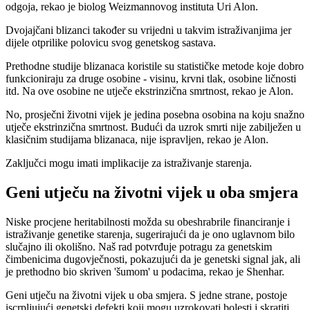
odgoja, rekao je biolog Weizmannovog instituta Uri Alon.
Dvojajčani blizanci također su vrijedni u takvim istraživanjima jer
dijele otprilike polovicu svog genetskog sastava.
Prethodne studije blizanaca koristile su statističke metode koje dobro
funkcioniraju za druge osobine - visinu, krvni tlak, osobine ličnosti
itd. Na ove osobine ne utječe ekstrinzična smrtnost, rekao je Alon.
No, prosječni životni vijek je jedina posebna osobina na koju snažno
utječe ekstrinzična smrtnost. Budući da uzrok smrti nije zabilježen u
klasičnim studijama blizanaca, nije ispravljen, rekao je Alon.
Zaključci mogu imati implikacije za istraživanje starenja.
Geni utječu na životni vijek u oba smjera
Niske procjene heritabilnosti možda su obeshrabrile financiranje i
istraživanje genetike starenja, sugerirajući da je ono uglavnom bilo
slučajno ili okolišno. Naš rad potvrđuje potragu za genetskim
čimbenicima dugovječnosti, pokazujući da je genetski signal jak, ali
je prethodno bio skriven 'šumom' u podacima, rekao je Shenhar.
Geni utječu na životni vijek u oba smjera. S jedne strane, postoje
iscrpljujući genetski defekti koji mogu uzrokovati bolesti i skratiti