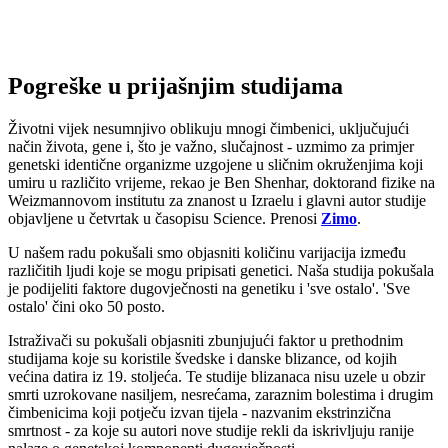
Pogreške u prijašnjim studijama
Životni vijek nesumnjivo oblikuju mnogi čimbenici, uključujući
način života, gene i, što je važno, slučajnost - uzmimo za primjer
genetski identične organizme uzgojene u sličnim okruženjima koji
umiru u različito vrijeme, rekao je Ben Shenhar, doktorand fizike na
Weizmannovom institutu za znanost u Izraelu i glavni autor studije
objavljene u četvrtak u časopisu Science. Prenosi
Zimo
.
U našem radu pokušali smo objasniti količinu varijacija između
različitih ljudi koje se mogu pripisati genetici. Naša studija pokušala
je podijeliti faktore dugovječnosti na genetiku i 'sve ostalo'. 'Sve
ostalo' čini oko 50 posto.
Istraživači su pokušali objasniti zbunjujući faktor u prethodnim
studijama koje su koristile švedske i danske blizance, od kojih
većina datira iz 19. stoljeća. Te studije blizanaca nisu uzele u obzir
smrti uzrokovane nasiljem, nesrećama, zaraznim bolestima i drugim
čimbenicima koji potječu izvan tijela - nazvanim ekstrinzična
smrtnost - za koje su autori nove studije rekli da iskrivljuju ranije