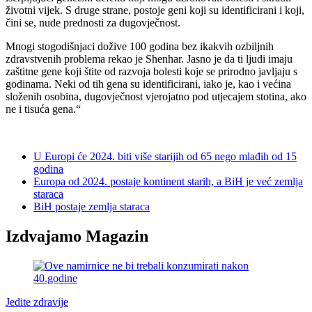
životni vijek. S druge strane, postoje geni koji su identificirani i koji,
čini se, nude prednosti za dugovječnost.
Mnogi stogodišnjaci dožive 100 godina bez ikakvih ozbiljnih
zdravstvenih problema rekao je Shenhar. Jasno je da ti ljudi imaju
zaštitne gene koji štite od razvoja bolesti koje se prirodno javljaju s
godinama. Neki od tih gena su identificirani, iako je, kao i većina
složenih osobina, dugovječnost vjerojatno pod utjecajem stotina, ako
ne i tisuća gena.“
U Europi će 2024. biti više starijih od 65 nego mlađih od 15
godina
Europa od 2024. postaje kontinent starih, a BiH je već zemlja
staraca
BiH postaje zemlja staraca
Izdvajamo Magazin
Jedite zdravije