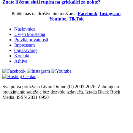
Znate li čemu služi rupica na grickalici za nokte?
Pratite nas na društvenim mrežama
Facebook
,
Instagram
,
Youtube
,
TikTok
Naslovnica
Uvjeti korištenja
Pravila privatnosti
Impressum
Oglašavanje
Kontakt
Arhiva
Sva prava pridržana Livno Online (C) 2005-2026. Zabranjeno
preuzimanje sadržaja bez dozvole izdavača. Izrada Black Rock
Media. ISSN 2831-0950