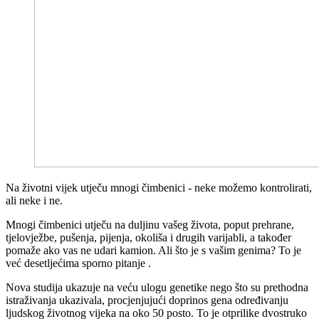
Na životni vijek utječu mnogi čimbenici - neke možemo kontrolirati,
ali neke i ne.
Mnogi čimbenici utječu na duljinu vašeg života, poput prehrane,
tjelovježbe, pušenja, pijenja, okoliša i drugih varijabli, a također
pomaže ako vas ne udari kamion. Ali što je s vašim genima? To je
već desetljećima sporno pitanje .
Nova studija ukazuje na veću ulogu genetike nego što su prethodna
istraživanja ukazivala, procjenjujući doprinos gena određivanju
ljudskog životnog vijeka na oko 50 posto. To je otprilike dvostruko